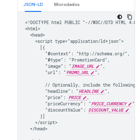
JSON-LD
Microdados
<!DOCTYPE html PUBLIC "-//W3C//DTD HTML 4.01/
<html>

  <head>

    <script type="application/ld+json">

      [{

        "@context": "http://schema.org/",

        "@type": "PromotionCard",

        "image": "
IMAGE_URL
",

        "url": "
PROMO_URL
",

        // Optionally, include the following P
        "headline": "
HEADLINE
",

        "price": 
PRICE
,

        "priceCurrency": "
PRICE_CURRENCY
",

        "discountValue": 
DISCOUNT_VALUE
      }]

    </script>

  </head>
