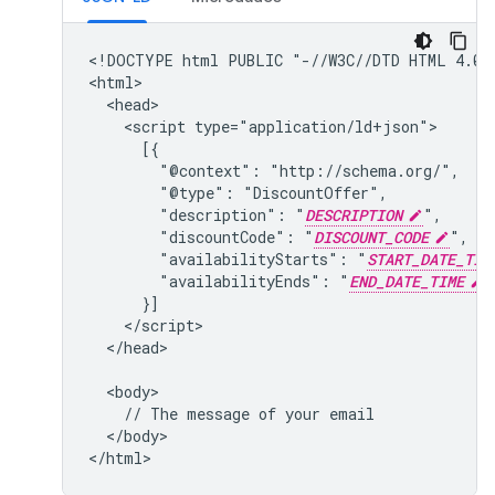
<!DOCTYPE html PUBLIC "-//W3C//DTD HTML 4.01/
<html>

  <head>

    <script type="application/ld+json">

      [{

        "@context": "http://schema.org/",

        "@type": "DiscountOffer",

        "description": "
DESCRIPTION
",

        "discountCode": "
DISCOUNT_CODE
",

        "availabilityStarts": "
START_DATE_TIM
        "availabilityEnds": "
END_DATE_TIME
"

      }]

    </script>

  </head>

  <body>

    // The message of your email

  </body>
