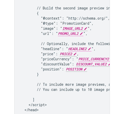
        // Build the second image preview in y
        {

          "@context": "http://schema.org/",

          "@type": "PromotionCard",

          "image": "
IMAGE_URL2
",

          "url": "
PROMO_URL2
",

          // Optionally, include the following
          "headline": "
HEADLINE2
",

          "price": 
PRICE2
,

          "priceCurrency": "
PRICE_CURRENCY2
          "discountValue": 
DISCOUNT_VALUE2
,

          "position": 
POSITION
        }

        // To include more image previews, add
        // You can include up to 10 image prev
      ]

    </script>

  </head>
