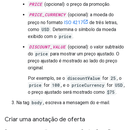
PRICE
(opcional): o preço da promoção.
PRICE_CURRENCY
(opcional): a moeda do
preço no formato
ISO 4217
de três letras,
como
USD
. Determina o símbolo da moeda
exibido com o
price
.
DISCOUNT_VALUE
(opcional): o valor subtraído
do
price
para mostrar um preço ajustado. O
preço ajustado é mostrado ao lado do preço
original.
Por exemplo, se o
discountValue
for
25
, o
price
for
100
, e o
priceCurrency
for
USD
,
o preço ajustado será mostrado como
$75
.
Na tag
body
, escreva a mensagem do e-mail.
Criar uma anotação de oferta