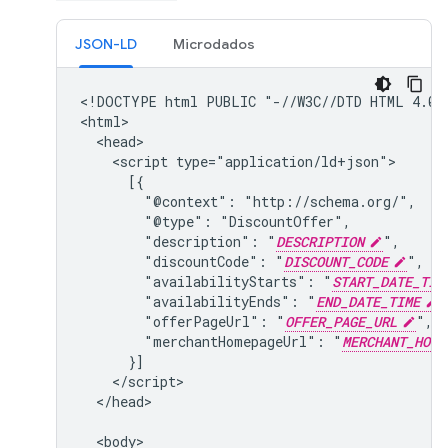
JSON-LD
Microdados
<!DOCTYPE html PUBLIC "-//W3C//DTD HTML 4.01/
<html>

  <head>

    <script type="application/ld+json">

      [{

        "@context": "http://schema.org/",

        "@type": "DiscountOffer",

        "description": "
DESCRIPTION
",

        "discountCode": "
DISCOUNT_CODE
",

        "availabilityStarts": "
START_DATE_TIM
        "availabilityEnds": "
END_DATE_TIME
"
        "offerPageUrl": "
OFFER_PAGE_URL
",

        "merchantHomepageUrl": "
MERCHANT_HOME
      }]

    </script>

  </head>

  <body>
