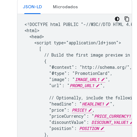
JSON-LD
Microdados
<!DOCTYPE html PUBLIC "-//W3C//DTD HTML 4.01/
<html>

  <head>

    <script type="application/ld+json">

      [

        // Build the first image preview in yo
        {

          "@context": "http://schema.org/",

          "@type": "PromotionCard",

          "image": "
IMAGE_URL1
",

          "url": "
PROMO_URL1
",

          // Optionally, include the following
          "headline": "
HEADLINE1
",

          "price": 
PRICE1
,

          "priceCurrency": "
PRICE_CURRENCY1
          "discountValue": 
DISCOUNT_VALUE1
,

          "position": 
POSITION
        },
