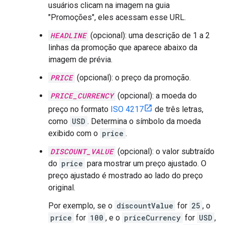
usuários clicam na imagem na guia
"Promoções", eles acessam esse URL.
HEADLINE
(opcional): uma descrição de 1 a 2
linhas da promoção que aparece abaixo da
imagem de prévia.
PRICE
(opcional): o preço da promoção.
PRICE_CURRENCY
(opcional): a moeda do
preço no formato
ISO 4217
de três letras,
como
USD
. Determina o símbolo da moeda
exibido com o
price
.
DISCOUNT_VALUE
(opcional): o valor subtraído
do
price
para mostrar um preço ajustado. O
preço ajustado é mostrado ao lado do preço
original.
Por exemplo, se o
discountValue
for
25
, o
price
for
100
, e o
priceCurrency
for
USD
,