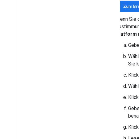
Zum Br
Wenn Sie d
Zustimmun
Platform 
Gebe
Wähl
Sie k
Klic
Wähl
Klic
Gebe
bena
Klic
Lese