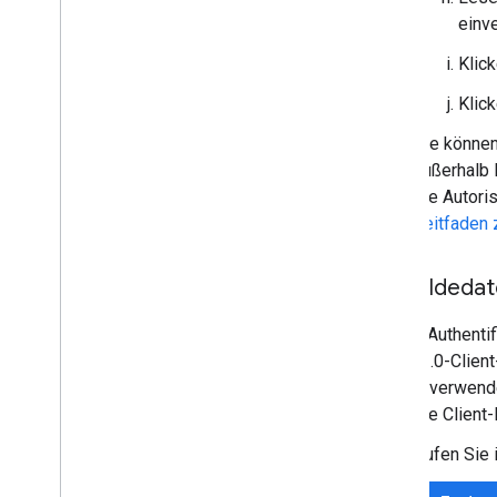
einv
Klic
Klic
Sie können
außerhalb 
die Autori
Leitfaden
Anmeldedate
Für die Authenti
OAuth 2.0-Client
Google verwende
separate Client-
Rufen Sie