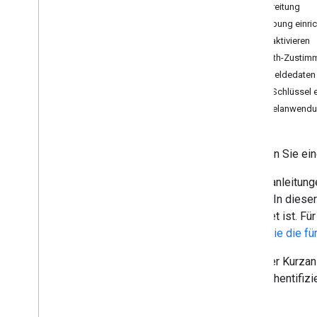
Java
Script
Vorbereitung
Java
Umgebung einric
Python
API aktivieren
Apps Script
OAuth-Zustimm
Go
Anmeldedaten 
Node
.
js
API-Schlüssel e
E‑Mails verfassen und senden
Beispielanwendun
Postfächer verwalten
Einstellungen verwalten
Erstellen Sie e
Methoden und Best Practices
Fehler beheben
In Kurzanleitun
Von der Email Settings API migrieren
aufruft. In dies
geeignet ist. F
IMAP für Gmail
bevor
Sie die f
Übersicht
XOAUTH2-Mechanismus
In dieser Kurza
Bibliotheken und Beispiele
des Authentifizi
IMAP-Erweiterungen