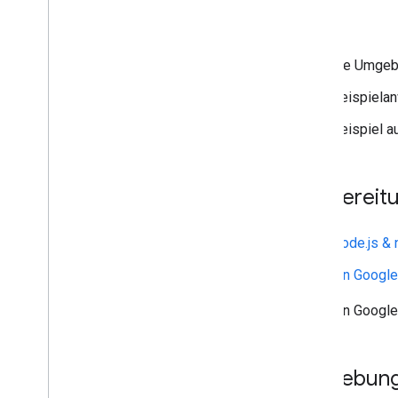
Postmaster Tools API
Ziele
Übersicht
Kurzanleitungen
die Umgeb
Wie kann ich
.
.
.
Fehler beheben
Beispielan
Beispiel a
Ressourcen des Absenders
AMP für Gmail
Richtlinien für Absender von
Vorbereit
Massen-E-Mails
E-Mail-CSS
E-Mail-Markup
Node.js &
E-Mail-Promotions
Ein Google
E-Mail-Reaktionen
Ein Google
Android-Inhaltsanbieter
Übersicht
Beispielanwendung herunterladen
Umgebung 
Contentanbieter – Grundlagen