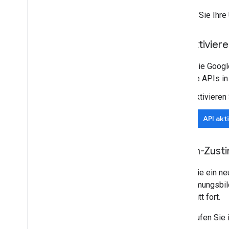
Richten Sie Ihr
Erweitern und automatisieren
Add-ons
Apps Script
API aktivier
Bevor Sie Googl
mehrere APIs in
Aktivieren
API akt
OAuth-Zusti
Wenn Sie ein ne
Zustimmungsbilds
Abschnitt fort.
Rufen Sie