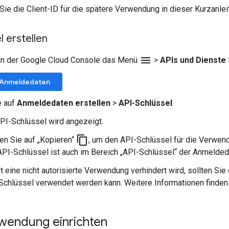
Sie die Client-ID für die spätere Verwendung in dieser Kurzanlei
l erstellen
menu
 in der Google Cloud Console das Menü
>
APIs und Dienste
 Anmeldedaten
e auf
Anmeldedaten erstellen
>
API-Schlüssel
.
API-Schlüssel wird angezeigt.
content_copy
ken Sie auf „Kopieren“
, um den API-Schlüssel für die Verwen
API-Schlüssel ist auch im Bereich „API-Schlüssel“ der Anmeldeda
t eine nicht autorisierte Verwendung verhindert wird, sollten Si
Schlüssel verwendet werden kann. Weitere Informationen finden
nwendung einrichten