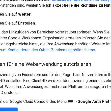
erstanden sind, wählen Sie
Ich akzeptiere die Richtlinie zu N
ken Sie auf
Weiter
.
ken Sie auf
Erstellen
.
 das Hinzufügen von Bereichen vorerst überspringen. Wenn Sie
Ihrer Google Workspace-Organisation erstellen, müssen Sie de
sierungsbereiche hinzu, die Ihre Anwendung benötigt. Weitere In
 zum Konfigurieren des OAuth-Zustimmungsbildschirms
.
n für eine Webanwendung autorisieren
fizierung von Endnutzern und für den Zugriff auf Nutzerdaten i
-ID erstellen. Eine Client-ID wird zur Identifizierung einer ein
t. Wenn Ihre Anwendung auf mehreren Plattformen ausgeführt wi
ID erstellen.
menu
 in der Google Cloud Console das Menü
>
Google Auth Plat