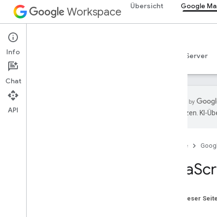
Übersicht
Google Mai
Workspace
Gmail
Info
Übersicht
Leitfäden
Referenzen
MCP-Server
Chat
API
übersetzen. KI-Üb
Los gehts
Gmail API – Übersicht
Startseite
Goog
Einstieg in Google Workspace
OAuth-Zustimmung konfigurieren
Java
Scr
Gmail API
Authentifizieren und autorisieren
Auf dieser Seit
Kurzanleitungen
Ziele