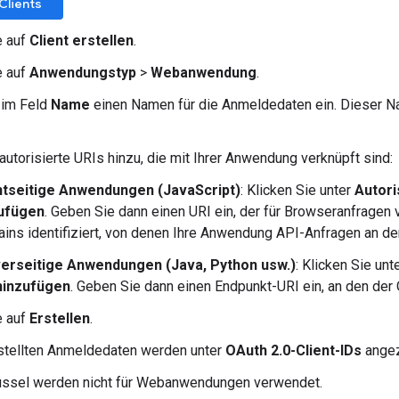
Clients
e auf
Client erstellen
.
e auf
Anwendungstyp
>
Webanwendung
.
 im Feld
Name
einen Namen für die Anmeldedaten ein. Dieser N
autorisierte URIs hinzu, die mit Ihrer Anwendung verknüpft sind:
ntseitige Anwendungen (JavaScript)
: Klicken Sie unter
Autori
ufügen
. Geben Sie dann einen URI ein, der für Browseranfragen
ins identifiziert, von denen Ihre Anwendung API-Anfragen an de
erseitige Anwendungen (Java, Python usw.)
: Klicken Sie unt
hinzufügen
. Geben Sie dann einen Endpunkt-URI ein, an den der
e auf
Erstellen
.
stellten Anmeldedaten werden unter
OAuth 2.0-Client-IDs
angez
lüssel werden nicht für Webanwendungen verwendet.