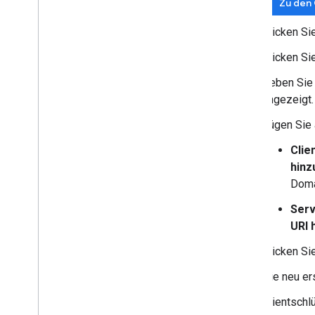
Zu den 
Klicken Si
Klicken Si
Geben Sie
angezeigt.
Fügen Sie 
Clie
hinz
Doma
Serv
URI 
Klicken Si
Die neu er
Clientsch