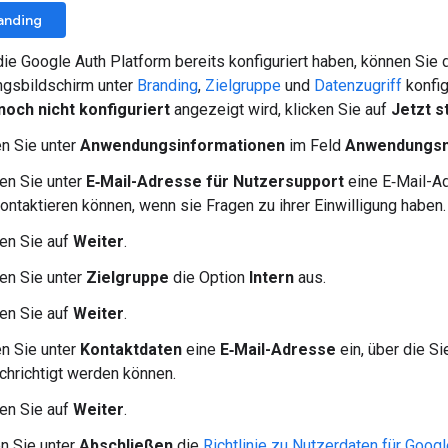
anding
ie Google Auth Platform bereits konfiguriert haben, können Sie 
gsbildschirm unter
Branding
,
Zielgruppe
und
Datenzugriff
konfig
noch nicht konfiguriert
angezeigt wird, klicken Sie auf
Jetzt s
n Sie unter
Anwendungsinformationen
im Feld
Anwendungs
en Sie unter
E‑Mail-Adresse für Nutzersupport
eine E‑Mail-Ad
ontaktieren können, wenn sie Fragen zu ihrer Einwilligung haben.
ken Sie auf
Weiter
.
en Sie unter
Zielgruppe
die Option
Intern
aus.
ken Sie auf
Weiter
.
n Sie unter
Kontaktdaten
eine
E‑Mail-Adresse
ein, über die S
chrichtigt werden können.
ken Sie auf
Weiter
.
n Sie unter
Abschließen
die
Richtlinie zu Nutzerdaten für Goog