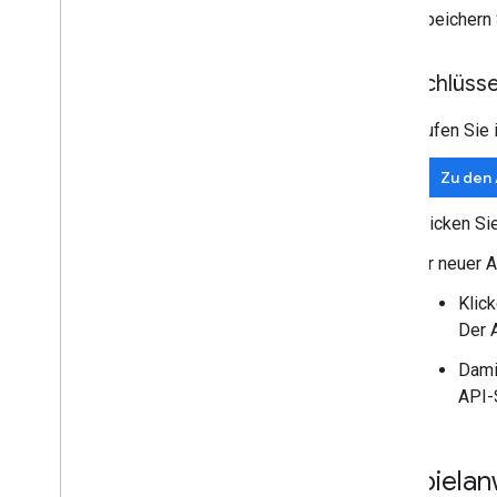
Speichern 
API-Schlüsse
Rufen Sie
Zu den
Klicken Si
Ihr neuer 
Klic
Der 
Dami
API-
Beispiela