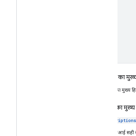
सूची
पैच
फिर से चालू करो
सीमाएं और कोटा
रिलीज़ टिप्पणियां
अनुरोध का मुख्य
अनुरोध का मुख्य हि
जवाब का मुख्य 
Subscriptions
अगर एपीआई सही से जु