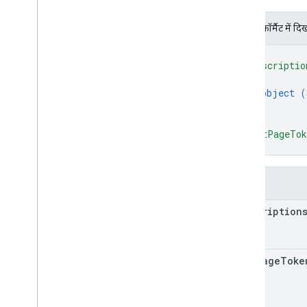
JSON फ़ॉर्मैट में दि
{
"subscriptio
{
object (
}
]
,
"nextPageTo
}
फ़ील्ड
subscription
next
Page
Toke