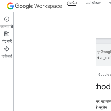
होम पेज
सभी प्रॉडक्ट
Workspace
होम पेज
जानकारी
खास जानकारी
एक्सप्लोरर बैज
गाइड
सहायता
चैट करें
एपीआई
एआई से मिले अनुवादों म
शुरू करना
खास जानकारी
होम पेज
Google 
Google Cloud प्रोजेक्ट बनाना
Google Workspace API चालू करें
Method:
डेवलपर टूल इंस्टॉल करना
पुष्टि करने की सुविधा सेट अप करें
इस पेज पर, यह जानक
खास जानकारी
एचटीटीपी अनुरोध