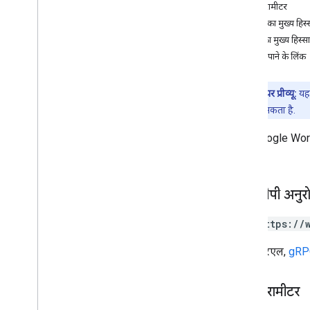
OAuth के लिए सहमति देना
क्वेरी पैरामीटर
ऐक्सेस क्रेडेंशियल बनाएं
अनुरोध का मुख्य हिस्
जवाब का मुख्य हिस्सा
एमसीपी सर्वर सेट अप करना
अनुमति पाने के लिंक
Google Workspace के एमसीपी सर्वर
कॉन्फ़िगर करना
डेवलपर प्रीव्यू:
यह 
एआई एजेंट को Google Workspace में
खोजने की अनुमति देना
किया जा सकता है.
एमसीपी सर्वर के लिए सुरक्षा कॉन्फ़िगर करना
इसमें Google Work
देखें
.
एआई पर काम करने वाले
खास जानकारी
लार्ज लैंग्वेज मॉडल (एलएलएम) का इस्तेमाल
एचटीटीपी अनुर
करना
GET https://
ऐक्सेस और इस्तेमाल को मैनेज करें
यह यूआरएल,
gRPC
एपीआई के क्रेडेंशियल प्रबंधित करें
एपीआई देखें और बंद करें
एपीआई के लिए मेट्रिक मॉनिटर करना
क्वेरी पैरामीटर
कोटा सीमा देखना और उसमें बदलाव करना