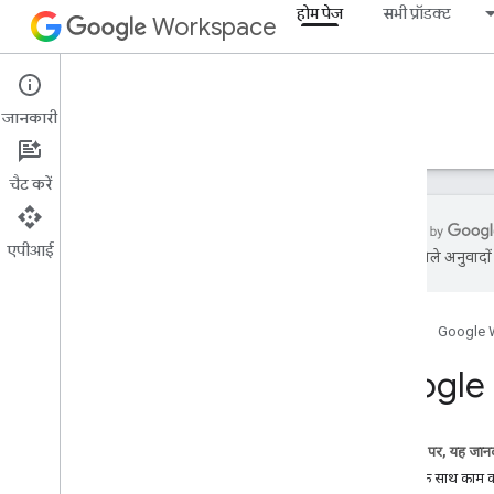
होम पेज
सभी प्रॉडक्ट
Workspace
होम पेज
जानकारी
खास जानकारी
एक्सप्लोरर बैज
गाइड
सहायता
चैट करें
एपीआई
एआई से मिले अनुवादों म
शुरू करना
खास जानकारी
होम पेज
Google 
Google Cloud प्रोजेक्ट बनाना
Google Workspace API चालू करें
Google D
डेवलपर टूल इंस्टॉल करना
पुष्टि करने की सुविधा सेट अप करें
इस पेज पर, यह जानक
खास जानकारी
Drive के साथ काम कर