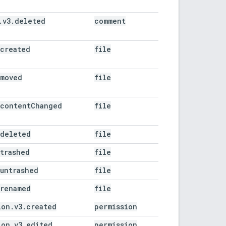
.v3.deleted
comment
.created
file
.moved
file
.contentChanged
file
.deleted
file
.trashed
file
.untrashed
file
.renamed
file
ion.v3.created
permission
ion.v3.edited
permission