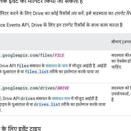
नके इवेंट को मॉनिटर किया जा सकता है
 मॉनिटर करने के लिए Drive का कोई रिसॉर्स तय करें. इसे सदस्यता का
टारगेट रिस
 Events API, Drive के लिए इन टारगेट रिसॉर्स के साथ काम करता है:
सीमाएं (अगर
.
googleapis
.
com
/
files
/
FILE
सदस्यता की अ
का ऐक्सेस हो
files
 Drive API
संसाधन के
संसाधन के नाम
में मौजूद आईडी है. आईडी
चाहिए.
files.list
के यूआरएल से या
तरीके का इस्तेमाल करके पाया जा
.
googleapis
.
com
/
drives
/
DRIVE
सदस्यता को सि
उपयोगकर्ता,
drives
E
, Drive API
संसाधन के
संसाधन नाम
में मौजूद आईडी है.
है.
drives.list
राइव के यूआरएल से या
तरीके का इस्तेमाल करके पाया
ै.
े के लिए इवेंट टाइप