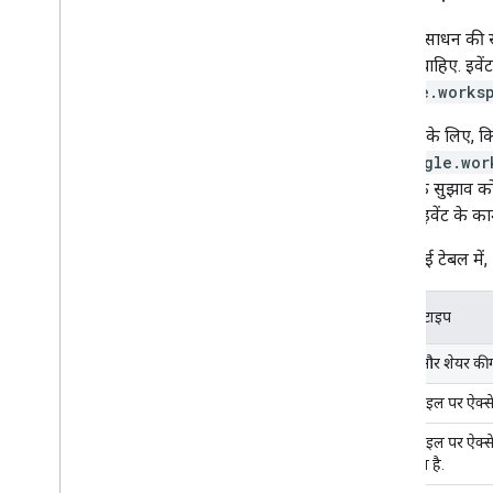
Drive संसाधन की
सूचनाएं चाहिए. इवे
google.works
उदाहरण के लिए, किसी
को
google.wor
ऐक्सेस के सुझाव को
तय करें. इवेंट के का
यहां दी गई टेबल मे
इवेंट का टाइप
फ़ाइलों और शेयर की ग
किसी फ़ाइल पर ऐक्से
किसी फ़ाइल पर ऐक्से
लिया गया है.