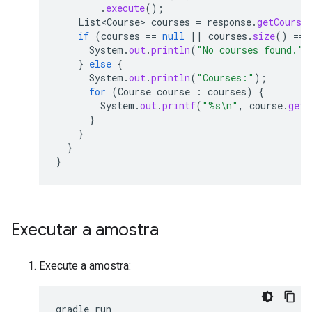
.
execute
();
List<Course>
courses
=
response
.
getCourse
if
(
courses
==
null
||
courses
.
size
()
==
System
.
out
.
println
(
"No courses found."
)
}
else
{
System
.
out
.
println
(
"Courses:"
);
for
(
Course
course
:
courses
)
{
System
.
out
.
printf
(
"%s\n"
,
course
.
getN
}
}
}
}
Executar a amostra
Execute a amostra: