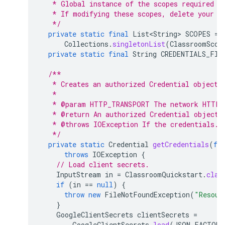
   * Global instance of the scopes required b
   * If modifying these scopes, delete your p
   */
private
static
final
List<String>
SCOPES
=
Collections
.
singletonList
(
ClassroomScop
private
static
final
String
CREDENTIALS_FIL
/**
   * Creates an authorized Credential object.
   *
   * @param HTTP_TRANSPORT The network HTTP 
   * @return An authorized Credential object.
   * @throws IOException If the credentials.j
   */
private
static
Credential
getCredentials
(
fi
throws
IOException
{
// Load client secrets.
InputStream
in
=
ClassroomQuickstart
.
clas
if
(
in
==
null
)
{
throw
new
FileNotFoundException
(
"Resour
}
GoogleClientSecrets
clientSecrets
=
GoogleClientSecrets
.
load
(
JSON_FACTORY