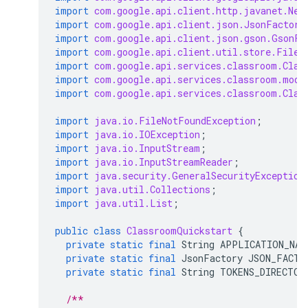
import
com.google.api.client.http.javanet.Net
import
com.google.api.client.json.JsonFactory
import
com.google.api.client.json.gson.GsonFa
import
com.google.api.client.util.store.FileD
import
com.google.api.services.classroom.Clas
import
com.google.api.services.classroom.mode
import
com.google.api.services.classroom.Clas
import
java.io.FileNotFoundException
;
import
java.io.IOException
;
import
java.io.InputStream
;
import
java.io.InputStreamReader
;
import
java.security.GeneralSecurityException
import
java.util.Collections
;
import
java.util.List
;
public
class
ClassroomQuickstart
{
private
static
final
String
APPLICATION_NAM
private
static
final
JsonFactory
JSON_FACTO
private
static
final
String
TOKENS_DIRECTOR
/**