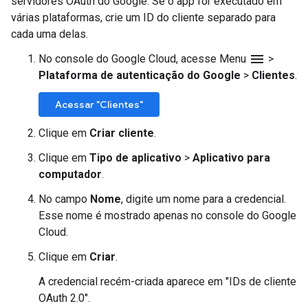
servidores OAuth do Google. Se o app for executado em
várias plataformas, crie um ID do cliente separado para
cada uma delas.
menu
No console do Google Cloud, acesse Menu
>
Plataforma de autenticação do Google
>
Clientes
.
Acessar "Clientes"
Clique em
Criar cliente
.
Clique em
Tipo de aplicativo
>
Aplicativo para
computador
.
No campo
Nome
, digite um nome para a credencial.
Esse nome é mostrado apenas no console do Google
Cloud.
Clique em
Criar
.
A credencial recém-criada aparece em "IDs de cliente
OAuth 2.0".