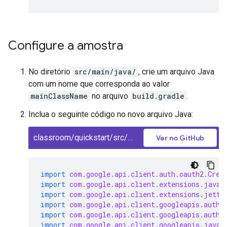
Configure a amostra
No diretório
src/main/java/
, crie um arquivo Java
com um nome que corresponda ao valor
mainClassName
no arquivo
build.gradle
.
Inclua o seguinte código no novo arquivo Java:
classroom/quickstart/src/main/java/ClassroomQuickstart.java
Ver no GitHub
import
com.google.api.client.auth.oauth2.Cred
import
com.google.api.client.extensions.java6
import
com.google.api.client.extensions.jetty
import
com.google.api.client.googleapis.auth.
import
com.google.api.client.googleapis.auth.
import
com.google.api.client.googleapis.javan