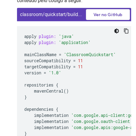
conteúdo pelo código a seguir:
classroom/quickstart/build.gradle
Ver no GitHub
apply
plugin:
'java'
apply
plugin:
'application'
mainClassName
=
'ClassroomQuickstart'
sourceCompatibility
=
11
targetCompatibility
=
11
version
=
'1.0'
repositories
{
mavenCentral
()
}
dependencies
{
implementation
'com.google.api-client:goo
implementation
'com.google.oauth-client:g
implementation
'com.google.apis:google-ap
}