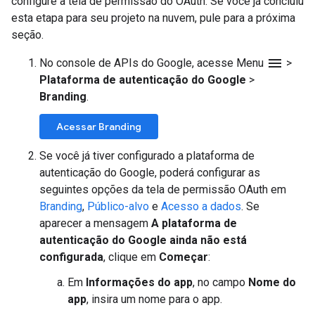
configure a tela de permissão do OAuth. Se você já concluiu
esta etapa para seu projeto na nuvem, pule para a próxima
seção.
menu
No console de APIs do Google, acesse Menu
>
Plataforma de autenticação do Google
>
Branding
.
Acessar Branding
Se você já tiver configurado a plataforma de
autenticação do Google, poderá configurar as
seguintes opções da tela de permissão OAuth em
Branding
,
Público-alvo
e
Acesso a dados
. Se
aparecer a mensagem
A plataforma de
autenticação do Google ainda não está
configurada
, clique em
Começar
:
Em
Informações do app
, no campo
Nome do
app
, insira um nome para o app.