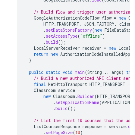
// Build flow and trigger user authorizati
GoogleAuthorizationCodeFlow
flow
=
new
Go
HTTP_TRANSPORT
,
JSON_FACTORY
,
client
.
setDataStoreFactory
(
new
FileDataStor
.
setAccessType
(
"offline"
)
.
build
();
LocalServerReceiver
receiver
=
new
LocalS
return
new
AuthorizationCodeInstalledApp
(
}
public
static
void
main
(
String
...
args
)
thr
// Build a new authorized API client serv
final
NetHttpTransport
HTTP_TRANSPORT
=
Classroom
service
=
new
Classroom
.
Builder
(
HTTP_TRANSPORT
.
setApplicationName
(
APPLICATION_N
.
build
();
// List the first 10 courses that the use
ListCoursesResponse
response
=
service
.
co
.
setPageSize
(
10
)