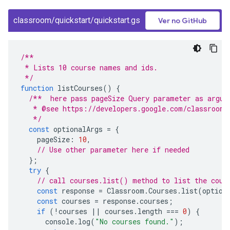
classroom/quickstart/quickstart.gs
Ver no GitHub
/**
 * Lists 10 course names and ids.
 */
function
listCourses
()
{
/**  here pass pageSize Query parameter as argum
   * @see https://developers.google.com/classroom/
   */
const
optionalArgs
=
{
pageSize
:
10
,
// Use other parameter here if needed
};
try
{
// call courses.list() method to list the cour
const
response
=
Classroom
.
Courses
.
list
(
option
const
courses
=
response
.
courses
;
if
(
!
courses
||
courses
.
length
===
0
)
{
console
.
log
(
"No courses found."
);