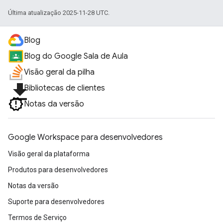
Última atualização 2025-11-28 UTC.
Blog
Blog do Google Sala de Aula
Visão geral da pilha
file_download
Bibliotecas de clientes
Notas da versão
Google Workspace para desenvolvedores
Visão geral da plataforma
Produtos para desenvolvedores
Notas da versão
Suporte para desenvolvedores
Termos de Serviço