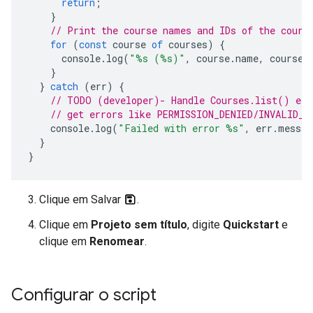
return
;
}
// Print the course names and IDs of the cours
for
(
const
course
of
courses
)
{
console
.
log
(
"%s (%s)"
,
course
.
name
,
course
.
}
}
catch
(
err
)
{
// TODO (developer)- Handle Courses.list() exc
// get errors like PERMISSION_DENIED/INVALID_A
console
.
log
(
"Failed with error %s"
,
err
.
messag
}
}
Clique em Salvar
.
Clique em
Projeto sem título
, digite
Quickstart
e
clique em
Renomear
.
Configurar o script