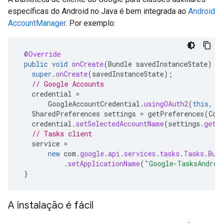
específicas do Android no Java é bem integrada ao
Android
AccountManager
. Por exemplo:
@Override
public
void
onCreate
(
Bundle
savedInstanceState
)
{
super
.
onCreate
(
savedInstanceState
);
// Google Accounts
credential
=
GoogleAccountCredential
.
usingOAuth2
(
this
,
C
SharedPreferences
settings
=
getPreferences
(
Con
credential
.
setSelectedAccountName
(
settings
.
getS
// Tasks client
service
=
new
com
.
google
.
api
.
services
.
tasks
.
Tasks
.
Bui
.
setApplicationName
(
"Google-TasksAndroi
}
A instalação é fácil