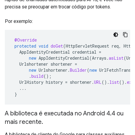
precisa se preocupar em trocar código por tokens.
Por exemplo:
@Override
protected
void
doGet
(
HttpServletRequest
req
,
Http
AppIdentityCredential
credential
=
new
AppIdentityCredential
(
Arrays
.
asList
(
Url
Urlshortener
shortener
=
new
Urlshortener
.
Builder
(
new
UrlFetchTransp
.
build
();
UrlHistory
history
=
shortener
.
URL
().
list
().
exe
...
}
A biblioteca é executada no Android 4.4 ou
mais recente.
A biblioteca de cliente do Google para classes auxiliares