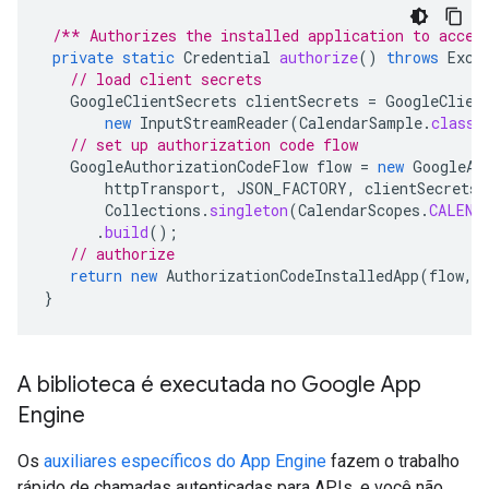
/** Authorizes the installed application to acces
private
static
Credential
authorize
()
throws
Exce
// load client secrets
GoogleClientSecrets
clientSecrets
=
GoogleClien
new
InputStreamReader
(
CalendarSample
.
class
.
// set up authorization code flow
GoogleAuthorizationCodeFlow
flow
=
new
GoogleAu
httpTransport
,
JSON_FACTORY
,
clientSecrets
,
Collections
.
singleton
(
CalendarScopes
.
CALEND
.
build
();
// authorize
return
new
AuthorizationCodeInstalledApp
(
flow
,
}
A biblioteca é executada no Google App
Engine
Os
auxiliares específicos do App Engine
fazem o trabalho
rápido de chamadas autenticadas para APIs, e você não