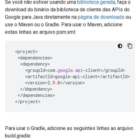
Se você não estiver usando uma
biblioteca gerada
, faça o
download do binário da biblioteca de cliente das APIs do
Google para Java diretamente na
página de downloads
ou
use o Maven ou o Gradle. Para usar o Maven, adicione
estas linhas ao arquivo pom.xml:
<
project
<
dependencies
<
dependency
<
groupId>com
.
google
.
api
-
client
<
/
groupId
<
artifactId>google
-
api
-
client
<
/
artifactId
<
version>2
.9.0
<
/
version
<
/
dependency
<
/
dependencies
<
/
project
>
Para usar o Gradle, adicione as seguintes linhas ao arquivo
build.gradle: