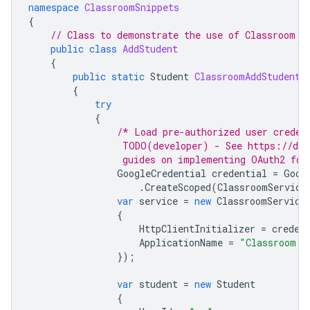
namespace
ClassroomSnippets
{
// Class to demonstrate the use of Classroom C
public
class
AddStudent
{
public
static
Student
ClassroomAddStudent
(
{
try
{
/* Load pre-authorized user creden
                 TODO(developer) - See https://dev
                 guides on implementing OAuth2 for
GoogleCredential
credential
=
Goog
.
CreateScoped
(
ClassroomService
var
service
=
new
ClassroomService
{
HttpClientInitializer
=
creden
ApplicationName
=
"Classroom A
});
var
student
=
new
Student
{