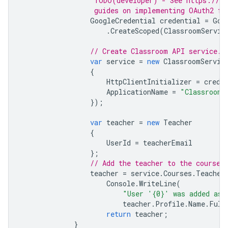
                  TODO(developer) - See https://de
                  guides on implementing OAuth2 fo
GoogleCredential
credential
=
Goo
.
CreateScoped
(
ClassroomServic
// Create Classroom API service.
var
service
=
new
ClassroomServic
{
HttpClientInitializer
=
crede
ApplicationName
=
"Classroom 
});
var
teacher
=
new
Teacher
{
UserId
=
teacherEmail
};
// Add the teacher to the course.
teacher
=
service
.
Courses
.
Teacher
Console
.
WriteLine
(
"User '{0}' was added as 
teacher
.
Profile
.
Name
.
Full
return
teacher
;
}