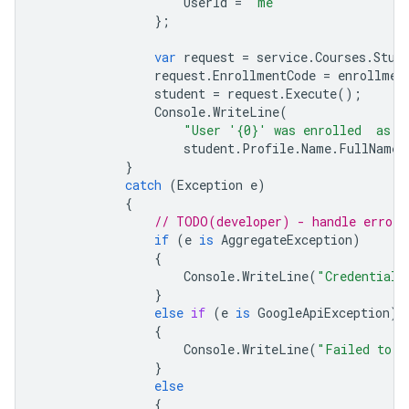
UserId
=
"me"
};
var
request
=
service
.
Courses
.
Stud
request
.
EnrollmentCode
=
enrollmen
student
=
request
.
Execute
();
Console
.
WriteLine
(
"User '{0}' was enrolled  as a
student
.
Profile
.
Name
.
FullName
,
}
catch
(
Exception
e
)
{
// TODO(developer) - handle error 
if
(
e
is
AggregateException
)
{
Console
.
WriteLine
(
"Credential 
}
else
if
(
e
is
GoogleApiException
)
{
Console
.
WriteLine
(
"Failed to A
}
else
{