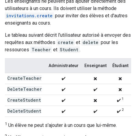
Les enseignants ne peuvent pas ajouter directement des
utilisateurs à un cours. Ils doivent utiliser la méthode
invitations.create
pour inviter des élèves et d'autres
enseignants au cours.
Le tableau suivant décrit l'utilisateur autorisé à envoyer des
requêtes aux méthodes
create
et
delete
pour les
ressources
Teacher
et
Student
.
Administrateur
Enseignant
Étudiant
Create
Teacher
✔️
✖️
✖️
Delete
Teacher
✔️
✔️
✖️
1
Create
Student
✔️
✖️
✔️
2
Delete
Student
✔️
✔️
✔️
1
Un élève ne peut s'ajouter à un cours que lui-même.
2