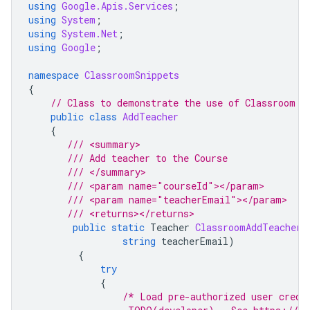
using
Google.Apis.Services
;
using
System
;
using
System.Net
;
using
Google
;
namespace
ClassroomSnippets
{
// Class to demonstrate the use of Classroom C
public
class
AddTeacher
{
/// <summary>
/// Add teacher to the Course
/// </summary>
/// <param name="courseId"></param>
/// <param name="teacherEmail"></param>
/// <returns></returns>
public
static
Teacher
ClassroomAddTeacher
(
string
teacherEmail
)
{
try
{
/* Load pre-authorized user crede