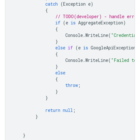
catch
(
Exception
e
)
{
// TODO(developer) - handle error
if
(
e
is
AggregateException
)
{
Console
.
WriteLine
(
"Credential
}
else
if
(
e
is
GoogleApiException
)
{
Console
.
WriteLine
(
"Failed to 
}
else
{
throw
;
}
}
return
null
;
}
}