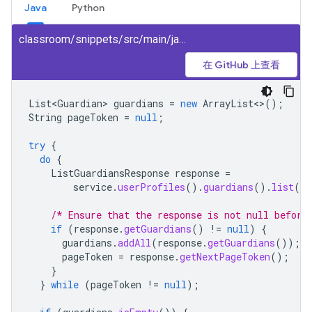
Java
Python
classroom/snippets/src/main/java/ListGuardians.java
在 GitHub 上查看
List<Guardian>
guardians
=
new
ArrayList
<>
();
String
pageToken
=
null
;
try
{
do
{
ListGuardiansResponse
response
=
service
.
userProfiles
().
guardians
().
list
(
st
/* Ensure that the response is not null before
if
(
response
.
getGuardians
()
!=
null
)
{
guardians
.
addAll
(
response
.
getGuardians
());
pageToken
=
response
.
getNextPageToken
();
}
}
while
(
pageToken
!=
null
);