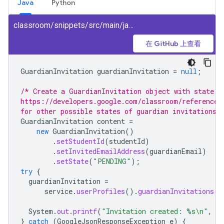
Java
Python
classroom/snippets/src/main/java/CreateGuardianInvitation.java
在 GitHub 上查看
GuardianInvitation
guardianInvitation
=
null
;
/* Create a GuardianInvitation object with state s
https://developers.google.com/classroom/reference/
for other possible states of guardian invitations.
GuardianInvitation
content
=
new
GuardianInvitation
()
.
setStudentId
(
studentId
)
.
setInvitedEmailAddress
(
guardianEmail
)
.
setState
(
"PENDING"
);
try
{
guardianInvitation
=
service
.
userProfiles
().
guardianInvitations
()
System
.
out
.
printf
(
"Invitation created: %s\n"
,
gu
}
catch
(
GoogleJsonResponseException
e
)
{