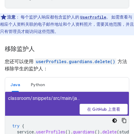
注意
：
每个监护人响应都包含监护人的
UserProfile
。 如需查看与
相应个人资料关联的电子邮件地址和个人资料照片，需要其他范围，并且
只有管理员才能访问这些范围。
移除监护人
您还可以使用
userProfiles.guardians.delete()
方法
移除学生的监护人：
Java
Python
classroom/snippets/src/main/java/DeleteGuardian.java
在 GitHub 上查看
try
{
service
.
userProfiles
().
guardians
().
delete
(
studen