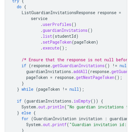
try
{
do
{
ListGuardianInvitationsResponse
response
=
service
.
userProfiles
()
.
guardianInvitations
()
.
list
(
studentId
)
.
setPageToken
(
pageToken
)
.
execute
();
/* Ensure that the response is not null before
if
(
response
.
getGuardianInvitations
()
!=
null
)
guardianInvitations
.
addAll
(
response
.
getGuard
pageToken
=
response
.
getNextPageToken
();
}
}
while
(
pageToken
!=
null
);
if
(
guardianInvitations
.
isEmpty
())
{
System
.
out
.
println
(
"No guardian invitations fo
}
else
{
for
(
GuardianInvitation
invitation
:
guardianI
System
.
out
.
printf
(
"Guardian invitation id: 
}