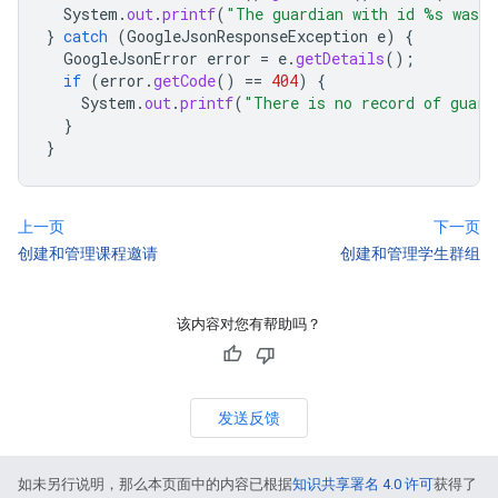
System
.
out
.
printf
(
"The guardian with id %s was d
}
catch
(
GoogleJsonResponseException
e
)
{
GoogleJsonError
error
=
e
.
getDetails
();
if
(
error
.
getCode
()
==
404
)
{
System
.
out
.
printf
(
"There is no record of guard
}
}
上一页
下一页
创建和管理课程邀请
创建和管理学生群组
该内容对您有帮助吗？
发送反馈
如未另行说明，那么本页面中的内容已根据
知识共享署名 4.0 许可
获得了