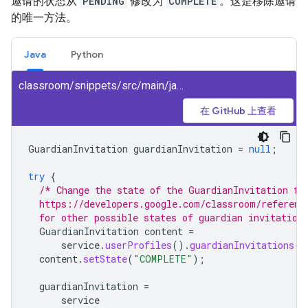
邀请的状态从
PENDING
修改为
COMPLETE
。这是移除邀请
的唯一方法。
Java
Python
classroom/snippets/src/main/java/CancelGuardianInvitation.java
在 GitHub 上查看
GuardianInvitation
guardianInvitation
=
null
;
try
{
/* Change the state of the GuardianInvitation fr
  https://developers.google.com/classroom/referenc
  for other possible states of guardian invitation
GuardianInvitation
content
=
service
.
userProfiles
().
guardianInvitations
()
content
.
setState
(
"COMPLETE"
);
guardianInvitation
=
service