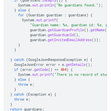
if
(
guardians
.
isEmpty
())
{
System
.
out
.
println
(
"No guardians found."
);
}
else
{
for
(
Guardian
guardian
:
guardians
)
{
System
.
out
.
printf
(
"Guardian name: %s, guardian id: %s, gu
guardian
.
getGuardianProfile
().
getName
().
guardian
.
getGuardianId
(),
guardian
.
getInvitedEmailAddress
());
}
}
}
catch
(
GoogleJsonResponseException
e
)
{
GoogleJsonError
error
=
e
.
getDetails
();
if
(
error
.
getCode
()
==
404
)
{
System
.
out
.
printf
(
"There is no record of stud
}
else
{
throw
e
;
}
}
catch
(
Exception
e
)
{
throw
e
;
}
return
guardians
;