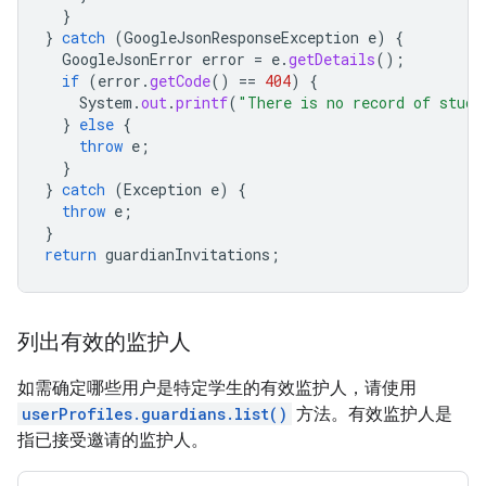
}
}
catch
(
GoogleJsonResponseException
e
)
{
GoogleJsonError
error
=
e
.
getDetails
();
if
(
error
.
getCode
()
==
404
)
{
System
.
out
.
printf
(
"There is no record of stud
}
else
{
throw
e
;
}
}
catch
(
Exception
e
)
{
throw
e
;
}
return
guardianInvitations
;
列出有效的监护人
如需确定哪些用户是特定学生的有效监护人，请使用
userProfiles.guardians.list()
方法。有效监护人是
指已接受邀请的监护人。