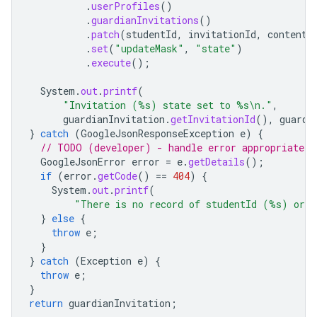
.
userProfiles
()
.
guardianInvitations
()
.
patch
(
studentId
,
invitationId
,
content
)
.
set
(
"updateMask"
,
"state"
)
.
execute
();
System
.
out
.
printf
(
"Invitation (%s) state set to %s\n."
,
guardianInvitation
.
getInvitationId
(),
guardi
}
catch
(
GoogleJsonResponseException
e
)
{
// TODO (developer) - handle error appropriately
GoogleJsonError
error
=
e
.
getDetails
();
if
(
error
.
getCode
()
==
404
)
{
System
.
out
.
printf
(
"There is no record of studentId (%s) or 
}
else
{
throw
e
;
}
}
catch
(
Exception
e
)
{
throw
e
;
}
return
guardianInvitation
;