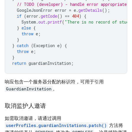
// TODO (developer) - handle error appropriately
GoogleJsonError
error
=
e
.
getDetails
();
if
(
error
.
getCode
()
==
404
)
{
System
.
out
.
printf
(
"There is no record of stude
}
else
{
throw
e
;
}
}
catch
(
Exception
e
)
{
throw
e
;
}
return
guardianInvitation
;
响应包含一个服务器分配的标识符，可用于引用
GuardianInvitation
。
取消监护人邀请
如需取消邀请，请通过调用
userProfiles.guardianInvitations.patch()
方法将