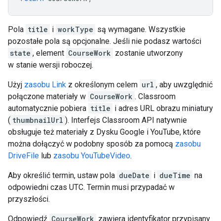
Pola
title
i
workType
są wymagane. Wszystkie
pozostałe pola są opcjonalne. Jeśli nie podasz wartości
state
, element
CourseWork
zostanie utworzony
w stanie wersji roboczej.
Użyj
zasobu Link
z określonym celem
url
, aby uwzględnić
połączone materiały w
CourseWork
. Classroom
automatycznie pobiera
title
i adres URL obrazu miniatury
(
thumbnailUrl
). Interfejs Classroom API natywnie
obsługuje też materiały z Dysku Google i YouTube, które
można dołączyć w podobny sposób za pomocą
zasobu
DriveFile
lub
zasobu YouTubeVideo
.
Aby określić termin, ustaw pola
dueDate
i
dueTime
na
odpowiedni czas UTC. Termin musi przypadać w
przyszłości.
Odpowiedź
CourseWork
zawiera identyfikator przypisany