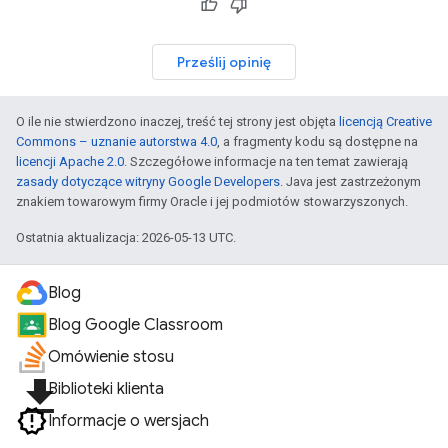
Prześlij opinię
O ile nie stwierdzono inaczej, treść tej strony jest objęta
licencją Creative
Commons – uznanie autorstwa 4.0
, a fragmenty kodu są dostępne na
licencji Apache 2.0
. Szczegółowe informacje na ten temat zawierają
zasady dotyczące witryny Google Developers
. Java jest zastrzeżonym
znakiem towarowym firmy Oracle i jej podmiotów stowarzyszonych.
Ostatnia aktualizacja: 2026-05-13 UTC.
Blog
Blog Google Classroom
Omówienie stosu
file_download
Biblioteki klienta
Informacje o wersjach