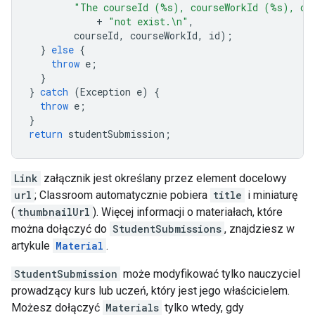
"The courseId (%s), courseWorkId (%s), or
+
"not exist.\n"
,
courseId
,
courseWorkId
,
id
);
}
else
{
throw
e
;
}
}
catch
(
Exception
e
)
{
throw
e
;
}
return
studentSubmission
;
Link
załącznik jest określany przez element docelowy
url
; Classroom automatycznie pobiera
title
i miniaturę
(
thumbnailUrl
). Więcej informacji o materiałach, które
można dołączyć do
StudentSubmissions
, znajdziesz w
artykule
Material
.
StudentSubmission
może modyfikować tylko nauczyciel
prowadzący kurs lub uczeń, który jest jego właścicielem.
Możesz dołączyć
Materials
tylko wtedy, gdy