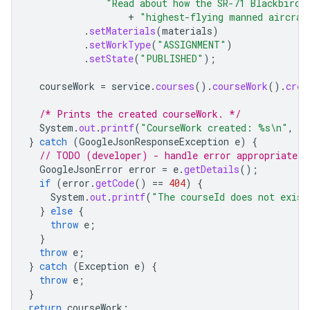
"Read about how the SR-71 Blackbird,
+
"highest-flying manned aircraf
.
setMaterials
(
materials
)
.
setWorkType
(
"ASSIGNMENT"
)
.
setState
(
"PUBLISHED"
);
courseWork
=
service
.
courses
().
courseWork
().
crea
/* Prints the created courseWork. */
System
.
out
.
printf
(
"CourseWork created: %s\n"
,
co
}
catch
(
GoogleJsonResponseException
e
)
{
// TODO (developer) - handle error appropriately
GoogleJsonError
error
=
e
.
getDetails
();
if
(
error
.
getCode
()
==
404
)
{
System
.
out
.
printf
(
"The courseId does not exist
}
else
{
throw
e
;
}
throw
e
;
}
catch
(
Exception
e
)
{
throw
e
;
}
return
courseWork
;