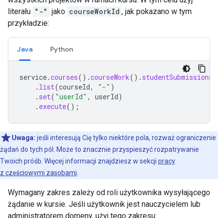
literału
"-"
jako
courseWorkId
, jak pokazano w tym
przykładzie:
Java
Python
service
.
courses
().
courseWork
().
studentSubmissions
(
.
list
(
courseId
,
"-"
)
.
set
(
"userId"
,
userId
)
.
execute
();
Uwaga:
jeśli interesują Cię tylko niektóre pola, rozważ ograniczenie
żądań do tych pól. Może to znacznie przyspieszyć rozpatrywanie
Twoich próśb. Więcej informacji znajdziesz w sekcji
pracy
z częściowymi zasobami
.
Wymagany zakres zależy od roli użytkownika wysyłającego
żądanie w kursie. Jeśli użytkownik jest nauczycielem lub
administratorem domeny, użyj tego zakresu: