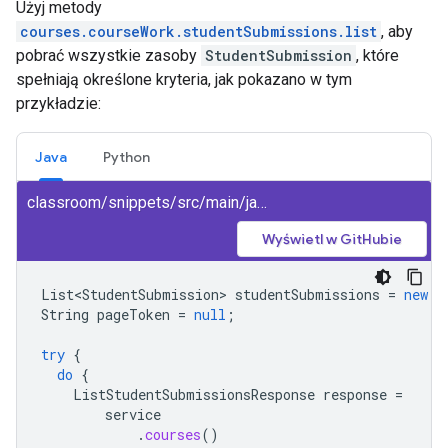
Użyj metody
courses.courseWork.studentSubmissions.list
, aby
pobrać wszystkie zasoby
StudentSubmission
, które
spełniają określone kryteria, jak pokazano w tym
przykładzie:
Java
Python
classroom/snippets/src/main/java/ListSubmissions.java
Wyświetl w GitHubie
List<StudentSubmission>
studentSubmissions
=
new
A
String
pageToken
=
null
;
try
{
do
{
ListStudentSubmissionsResponse
response
=
service
.
courses
()