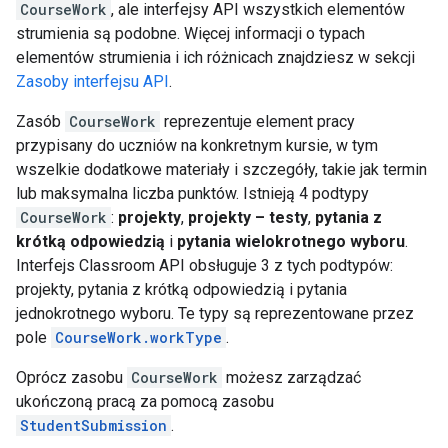
CourseWork
, ale interfejsy API wszystkich elementów
strumienia są podobne. Więcej informacji o typach
elementów strumienia i ich różnicach znajdziesz w sekcji
Zasoby interfejsu API
.
Zasób
CourseWork
reprezentuje element pracy
przypisany do uczniów na konkretnym kursie, w tym
wszelkie dodatkowe materiały i szczegóły, takie jak termin
lub maksymalna liczba punktów. Istnieją 4 podtypy
CourseWork
:
projekty
,
projekty – testy
,
pytania z
krótką odpowiedzią
i
pytania wielokrotnego wyboru
.
Interfejs Classroom API obsługuje 3 z tych podtypów:
projekty, pytania z krótką odpowiedzią i pytania
jednokrotnego wyboru. Te typy są reprezentowane przez
pole
CourseWork.workType
.
Oprócz zasobu
CourseWork
możesz zarządzać
ukończoną pracą za pomocą zasobu
StudentSubmission
.