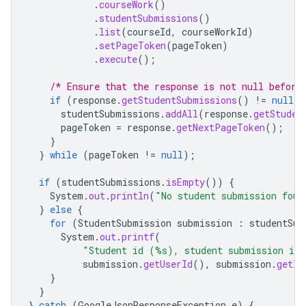
.
courseWork
()
.
studentSubmissions
()
.
list
(
courseId
,
courseWorkId
)
.
setPageToken
(
pageToken
)
.
execute
();
/* Ensure that the response is not null before
if
(
response
.
getStudentSubmissions
()
!=
null
)
studentSubmissions
.
addAll
(
response
.
getStuden
pageToken
=
response
.
getNextPageToken
();
}
}
while
(
pageToken
!=
null
);
if
(
studentSubmissions
.
isEmpty
())
{
System
.
out
.
println
(
"No student submission foun
}
else
{
for
(
StudentSubmission
submission
:
studentSub
System
.
out
.
printf
(
"Student id (%s), student submission id
submission
.
getUserId
(),
submission
.
getId
}
}
}
catch
(
GoogleJsonResponseException
e
)
{