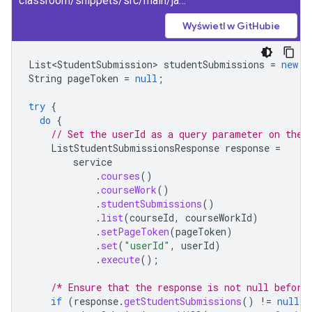
classroom/snippets/src/main/java/ListStudentSubmissions.java
Wyświetl w GitHubie
List<StudentSubmission>
studentSubmissions
=
new
A
String
pageToken
=
null
;
try
{
do
{
// Set the userId as a query parameter on the 
ListStudentSubmissionsResponse
response
=
service
.
courses
()
.
courseWork
()
.
studentSubmissions
()
.
list
(
courseId
,
courseWorkId
)
.
setPageToken
(
pageToken
)
.
set
(
"userId"
,
userId
)
.
execute
();
/* Ensure that the response is not null before
if
(
response
.
getStudentSubmissions
()
!=
null
)