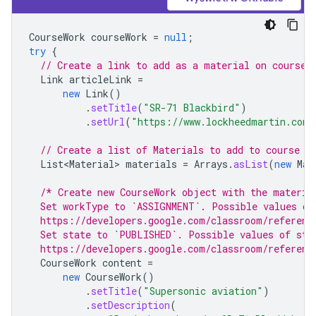
CourseWork
courseWork
=
null
;
try
{
// Create a link to add as a material on course 
Link
articleLink
=
new
Link
()
.
setTitle
(
"SR-71 Blackbird"
)
.
setUrl
(
"https://www.lockheedmartin.com/
// Create a list of Materials to add to course w
List<Material>
materials
=
Arrays
.
asList
(
new
Mat
/* Create new CourseWork object with the materia
  Set workType to `ASSIGNMENT`. Possible values of
  https://developers.google.com/classroom/referenc
  Set state to `PUBLISHED`. Possible values of sta
  https://developers.google.com/classroom/referenc
CourseWork
content
=
new
CourseWork
()
.
setTitle
(
"Supersonic aviation"
)
.
setDescription
(