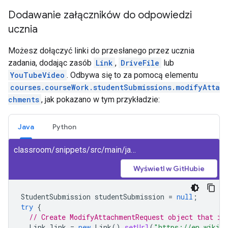
Dodawanie załączników do odpowiedzi
ucznia
Możesz dołączyć linki do przesłanego przez ucznia
zadania, dodając zasób
Link
,
DriveFile
lub
YouTubeVideo
. Odbywa się to za pomocą elementu
courses.courseWork.studentSubmissions.modifyAtta
chments
, jak pokazano w tym przykładzie:
Java
Python
classroom/snippets/src/main/java/ModifyAttachmentsStudentSubmission.java
Wyświetl w GitHubie
StudentSubmission
studentSubmission
=
null
;
try
{
// Create ModifyAttachmentRequest object that in
Link
link
=
new
Link
().
setUrl
(
"https://en.wikipe