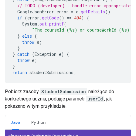
// TODO (developer) - handle error appropriately
GoogleJsonError
error
=
e
.
getDetails
();
if
(
error
.
getCode
()
==
404
)
{
System
.
out
.
printf
(
"The courseId (%s) or courseWorkId (%s) d
}
else
{
throw
e
;
}
}
catch
(
Exception
e
)
{
throw
e
;
}
return
studentSubmissions
;
Pobierz zasoby
StudentSubmission
należące do
konkretnego ucznia, podając parametr
userId
, jak
pokazano w tym przykładzie:
Java
Python