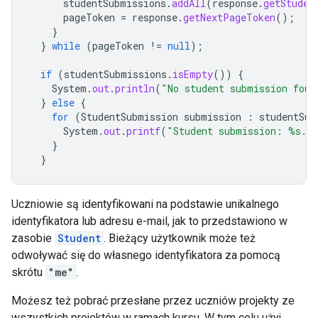
studentSubmissions
.
addAll
(
response
.
getStuden
pageToken
=
response
.
getNextPageToken
();
}
}
while
(
pageToken
!=
null
);
if
(
studentSubmissions
.
isEmpty
())
{
System
.
out
.
println
(
"No student submission foun
}
else
{
for
(
StudentSubmission
submission
:
studentSub
System
.
out
.
printf
(
"Student submission: %s.\
}
}
Uczniowie są identyfikowani na podstawie unikalnego
identyfikatora lub adresu e-mail, jak to przedstawiono w
zasobie
Student
. Bieżący użytkownik może też
odwoływać się do własnego identyfikatora za pomocą
skrótu
"me"
.
Możesz też pobrać przesłane przez uczniów projekty ze
wszystkich projektów w ramach kursu. W tym celu użyj