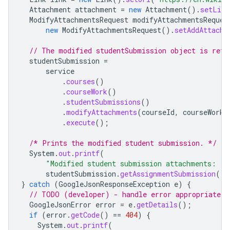
Attachment
attachment
=
new
Attachment
().
setLink
ModifyAttachmentsRequest
modifyAttachmentsReques
new
ModifyAttachmentsRequest
().
setAddAttachm
// The modified studentSubmission object is retu
studentSubmission
=
service
.
courses
()
.
courseWork
()
.
studentSubmissions
()
.
modifyAttachments
(
courseId
,
courseWorkI
.
execute
();
/* Prints the modified student submission. */
System
.
out
.
printf
(
"Modified student submission attachments: '
studentSubmission
.
getAssignmentSubmission
().
}
catch
(
GoogleJsonResponseException
e
)
{
// TODO (developer) - handle error appropriately
GoogleJsonError
error
=
e
.
getDetails
();
if
(
error
.
getCode
()
==
404
)
{
System
.
out
.
printf
(