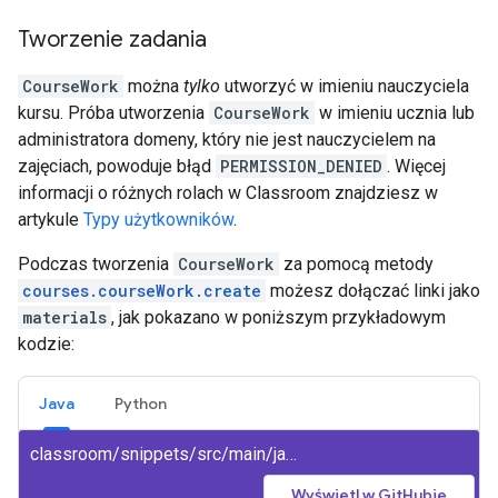
Tworzenie zadania
CourseWork
można
tylko
utworzyć w imieniu nauczyciela
kursu. Próba utworzenia
CourseWork
w imieniu ucznia lub
administratora domeny, który nie jest nauczycielem na
zajęciach, powoduje błąd
PERMISSION_DENIED
. Więcej
informacji o różnych rolach w Classroom znajdziesz w
artykule
Typy użytkowników
.
Podczas tworzenia
CourseWork
za pomocą metody
courses.courseWork.create
możesz dołączać linki jako
materials
, jak pokazano w poniższym przykładowym
kodzie:
Java
Python
classroom/snippets/src/main/java/CreateCourseWork.java
Wyświetl w GitHubie