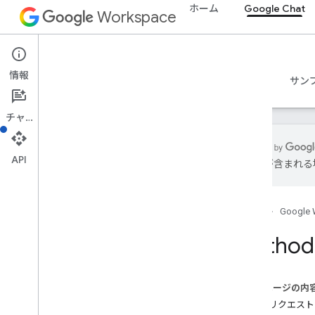
ホーム
Google Chat
Workspace
Google Chat
情報
概要
ガイド
リファレンス
MCP サーバー
サン
チャット
API
は誤りが含まれる
概要
RPC リファレンス
ホーム
Google 
REST リファレンス
概要
Method:
REST リソース
custom
Emojis
このページの内
media
HTTP リクエスト
スペース