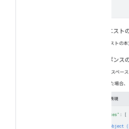
リクエスト
リクエストの本
レスポンス
リスト スペー
成功した場合、
JSON 表現
{
"spaces"
: 
[
{
object (