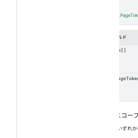
}
]
,
"nextPageTo
}
フィールド
spaces[]
next
Page
Toke
認可スコー
以下のいずれかの