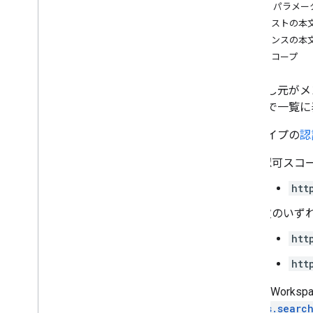
クエリ パラメー
概要
リクエストの本
に対して
レスポンスの本
create
認可スコープ
delete
find
Direct
Message
呼び出し元がメ
find
Group
Chats
れるまで一覧に
get
list
次のタイプの
認
patch
search
認可スコ
セットアップ
htt
spaces
.
members
spaces
.
message
Pins
次のいず
spaces
.
messages
htt
spaces
.
messages
.
attachments
space
.
messages
.
reactions
htt
spaces
.
space
Events
Google Wo
users
.
availability
spaces.searc
users
.
sections