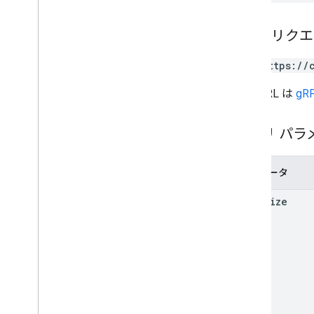
users
.
sections
.
items
users
.
spaces
HTTP リク
users
.
spaces
.
space
Notification
Setting
GET https://
users
.
spaces
.
threads
この URL は
gRP
Types
App
Command
Type
クエリ パラ
Chat
App
Log
Entry
ダイアログ イベントタイプ
Drive
Data
Ref
パラメータ
絵文字
page
Size
イベント
Event
Type
Host
App
Section
Item
ユーザー
制限と割り当て