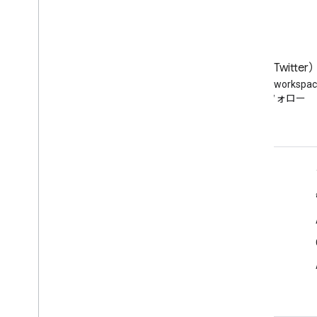
ブログ
X（旧 Twitter
Google Workspace Developers
Twitter で @workspa
ブログを読む
をフォロー
デベロッパー向け Google Workspace
プラットフォームの概要
デベロッパー プロダクト
リリースノート
デベロッパー サポート
利用規約