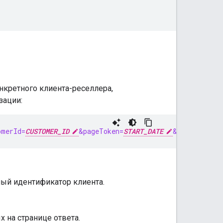
кретного клиента-реселлера,
зации:
omerId=
CUSTOMER_ID
&pageToken=
START_DATE
&maxResults=
ный идентификатор клиента.
 на странице ответа.