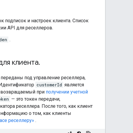
ок подписок и настроек клиента. Список
ии API для реселлеров.
den
.
для клиента
.
 переданы под управление реселлера,
. Идентификатор
customerId
является
а, возвращаемый при
получении учетной
oken
— это токен передачи,
тора реселлера. После того, как клиент
 информацию о том, как клиенты
pace реселлеру»
.