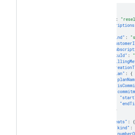
{
"kind"
:
"rese
"subscriptions
{
"kind"
:
"
"customerI
"subscript
"skuId"
:
"billingMe
"creationT
"plan"
:
{
"planNam
"isCommi
"commitm
"start
"endTi
}
},
"seats"
:
{
"kind"
:
"numberO