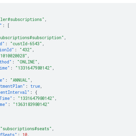
ller#subscriptions"
,
"
:
[
subscriptions#subscription"
,
d"
:
"custId-6543"
,
ionId"
:
"432"
,
"1010020028"
,
thod"
:
"ONLINE"
,
ime"
:
"1331647980142"
,
e"
:
"ANNUAL"
,
tmentPlan"
:
true
,
entInterval"
:
{
Time"
:
"1331647980142"
,
me"
:
"1363183980142"
"subscriptions#seats"
,
fSeats"
:
10
,