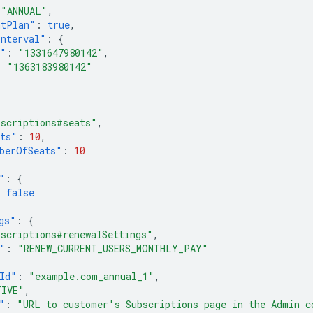
"ANNUAL"
,
ntPlan"
:
true
,
nterval"
:
{
e"
:
"1331647980142"
,
:
"1363183980142"
bscriptions#seats"
,
ats"
:
10
,
berOfSeats"
:
10
"
:
{
:
false
gs"
:
{
bscriptions#renewalSettings"
,
"
:
"RENEW_CURRENT_USERS_MONTHLY_PAY"
Id"
:
"example.com_annual_1"
,
TIVE"
,
"
:
"URL to customer's Subscriptions page in the Admin c