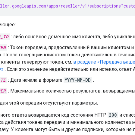
ller.googleapis.com/apps/reseller/v1/subscriptions?cust
ующее:
R_ID
: либо основное доменное имя клиента, либо уникаль
KEN
: Токен передачи, предоставленный вашим клиентом 
а. После генерации клиентом токен действителен в течен
к клиенты генерируют токен, см.
в разделе «Передача ваше
у»
. Если это значение недействительно или истекло, отве
ATE
: Дата начала в формате
YYYY-MM-DD
.
BER
: Максимальное количество результатов, возвращаемых
 для этой операции отсутствуют параметры.
шного ответа возвращается код состояния HTTP
200
и спис
ка действия токена передачи и минимального количества 
дачу. У клиента могут быть и другие подписки, которые не