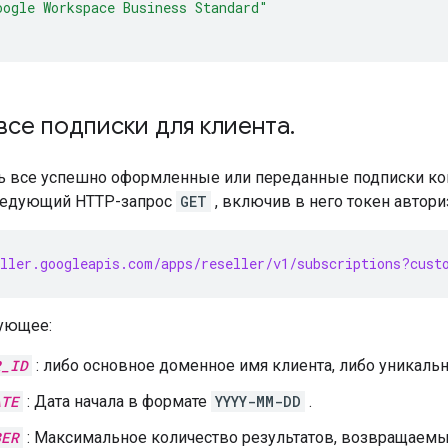
oogle Workspace Business Standard"
все подписки для клиента
.
ь все успешно оформленные или переданные подписки кон
ледующий HTTP-запрос
GET
, включив в него токен автори
ller.googleapis.com/apps/reseller/v1/subscriptions?cust
ующее:
R_ID
: либо основное доменное имя клиента, либо уникаль
ATE
: Дата начала в формате
YYYY-MM-DD
.
BER
: Максимальное количество результатов, возвращаемых