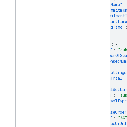
Всплывающее уведомление
"planName"
:
Отправка пакетных запросов
"isCommitme
Советы по производительности
"commitmentI
"startTim
"endTime"
}
},
"seats"
:
{
"kind"
:
"su
"numberOfSe
"licensedNum
},
"trialSettings
"isInTrial"
},
"renewalSettin
"kind"
:
"su
"renewalType
},
"purchaseOrder
"status"
:
"AC
"resourceUiUrl