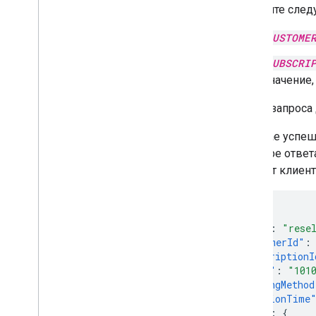
Замените след
Управление подписками
Создать или перенести
CUSTOME
подписку
Изменить статус подписки
SUBSCRI
Получить и обновить подписку
значение,
Всплывающее уведомление
В теле запроса
Устранение неполадок
API-интерфейс диспетчера
В случае успе
корпоративных лицензий
примере ответ
API настроек администратора
что этот клие
API общих контактов домена
Браузеры и принтеры Chrome
{
API управления принтером Chrome
"kind"
:
"rese
Базовый API Chrome Enterprise
"customerId"
:
"subscriptionI
API токена регистрации браузера
Chrome
"skuId"
:
"101
"billingMethod
"creationTime
Рекомендации
"plan"
:
{