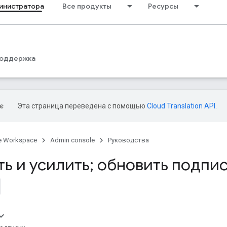
инистратора
Все продукты
Ресурсы
оддержка
Эта страница переведена с помощью
Cloud Translation API
.
e Workspace
Admin console
Руководства
ь и усилить; обновить подпи