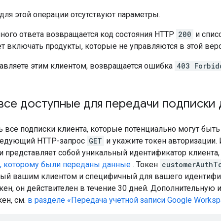
 для этой операции отсутствуют параметры.
шного ответа возвращается код состояния HTTP
200
и спис
т включать продукты, которые не управляются в этой верс
равляете этим клиентом, возвращается ошибка
403 Forbid
все доступные для передачи подписки 
ь все подписки клиента, которые потенциально могут быть
ледующий HTTP-запрос
GET
и укажите токен авторизации
и представляет собой уникальный идентификатор клиент
а, которому были переданы данные
. Токен
customerAuthT
ый вашим клиентом и специфичный для вашего идентифика
кен, он действителен в течение 30 дней. Дополнительную
ен, см.
в разделе «Передача учетной записи Google Works