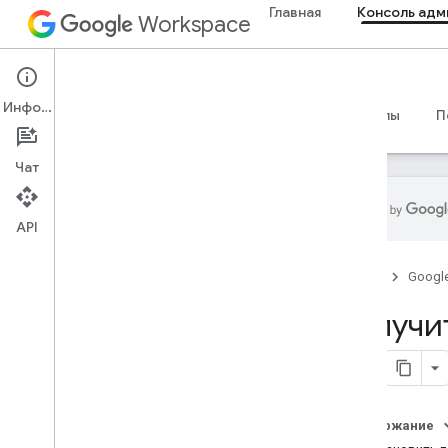
Главная
Консоль адм
Workspace
Admin console
Информация
Обзор
Руководства
Справочные материалы
П
Чат
API
Обзор
Главная
Googl
Начать
Настроить согласие OAuth
Получит
Организационная структура и
ресурсы
API-интерфейс каталога
API облачной идентификации
Содержание
API передачи данных