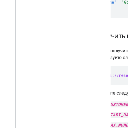
"skuName"
:
"G
}
Получить 
Чтобы получит
используйте с
GET https://rese
Замените след
CUSTOME
START_D
MAX_NUM