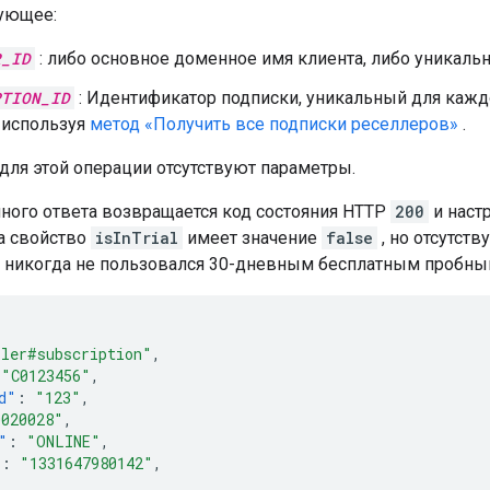
ующее:
R_ID
: либо основное доменное имя клиента, либо уникаль
PTION_ID
: Идентификатор подписки, уникальный для каждо
 используя
метод «Получить все подписки реселлеров»
.
 для этой операции отсутствуют параметры.
шного ответа возвращается код состояния HTTP
200
и наст
а свойство
isInTrial
имеет значение
false
, но отсутств
нт никогда не пользовался 30-дневным бесплатным пробн
ller#subscription"
,
"C0123456"
,
d"
:
"123"
,
0020028"
,
"
:
"ONLINE"
,
"
:
"1331647980142"
,