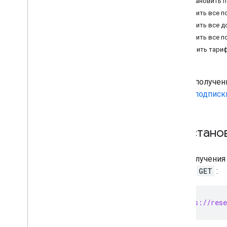
Восстановить п
API делегирования контактов
Получить все п
API настроек групп
Получить все д
API миграции групп
Получить все п
API людей
Обновить тариф
Аудиты
,
использование и
безопасность
После получен
API отчетов
статус подписк
API Центра оповещений
API аудита электронной почты
Восстано
Домены и лицензии
API реселлера
Для получения
Обзор
запрос
GET
:
Требования
Выберите области действия
Краткое руководство
GET https://rese
Установка клиентских библиотек
Управление клиентами