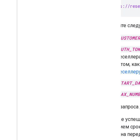
GET https://rese
Замените след
CUSTOME
AUTH_TO
реселлер
о том, ка
реселлер
START_D
MAX_NUM
В теле запроса
В случае успе
указанием сро
заказа на пере