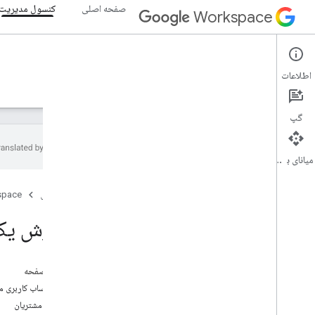
صفحه اصلی
کنسول مدیریت
Workspace
Admin console
اطلاعات
نمای کلی
راهنما
مرجع
پشتیبانی
گپ
میانای برنامه‌سازی کاربردی
نمای کلی
صفحه اصلی
space
شروع به کار
رضایت OAuth را پیکربندی کنید
سفارش یک
ساختار و منابع سازمانی
Directory API
در این صفحه
Cloud Identity API
ایجاد حساب کاربری 
API انتقال داده
انواع مشتریان