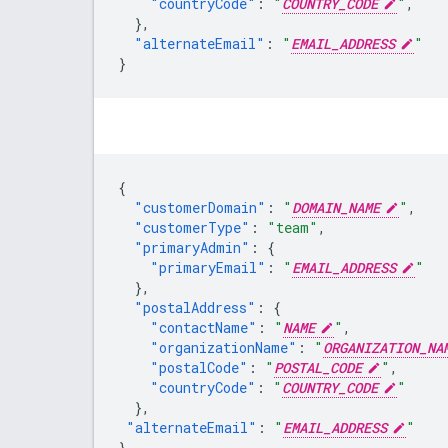
"countryCode"
:
"
COUNTRY_CODE
"
,
},
"alternateEmail"
:
"
EMAIL_ADDRESS
"
}
{
"customerDomain"
:
"
DOMAIN_NAME
"
,
"customerType"
:
"team"
,
"primaryAdmin"
:
{
"primaryEmail"
:
"
EMAIL_ADDRESS
"
},
"postalAddress"
:
{
"contactName"
:
"
NAME
"
,
"organizationName"
:
"
ORGANIZATION_NA
"postalCode"
:
"
POSTAL_CODE
"
,
"countryCode"
:
"
COUNTRY_CODE
"
},
"alternateEmail"
:
"
EMAIL_ADDRESS
"
}