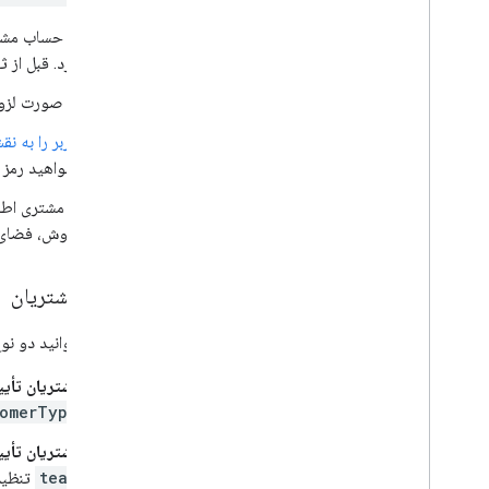
ارائه یک مشتری
سفارش یک حساب مشتری جدید
در حساب مشت
اطلاعات حساب مشتری را بازیابی و به
دارد. قبل از
روز کنید
اشتراک ها را مدیریت کنید
در صورت لزو
عیب یابی
کاربر را به ن
Enterprise License Manager API
بخواهید رمز ع
API تنظیمات مدیریت
Domain Shared Contacts API
به مشتری اطل
فروش، فضای ک
مرورگرها و چاپگرهای کروم
Chrome Printer Management API
انواع مشتریان
Chrome Enterprise Core API
API رمز ثبت مرورگر Chrome
شما می‌توانید دو نوع مشتری در kspace
مشتریان تأی
بهترین شیوه ها
tomerType
اعلان های فشاری
ارسال درخواست دسته ای
مشتریان تأیی
نکات عملکردی
team
تنظیم 