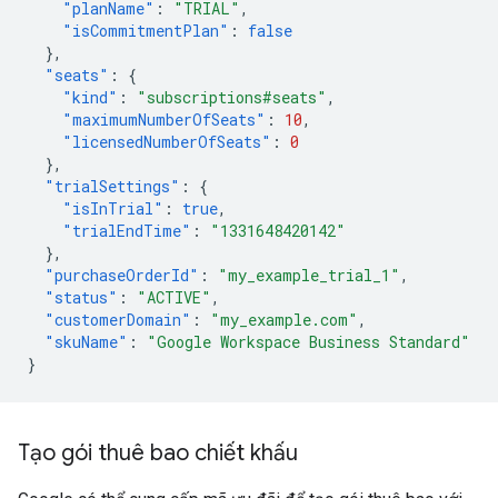
"planName"
:
"TRIAL"
,
"isCommitmentPlan"
:
false
},
"seats"
:
{
"kind"
:
"subscriptions#seats"
,
"maximumNumberOfSeats"
:
10
,
"licensedNumberOfSeats"
:
0
},
"trialSettings"
:
{
"isInTrial"
:
true
,
"trialEndTime"
:
"1331648420142"
},
"purchaseOrderId"
:
"my_example_trial_1"
,
"status"
:
"ACTIVE"
,
"customerDomain"
:
"my_example.com"
,
"skuName"
:
"Google Workspace Business Standard"
}
Tạo gói thuê bao chiết khấu