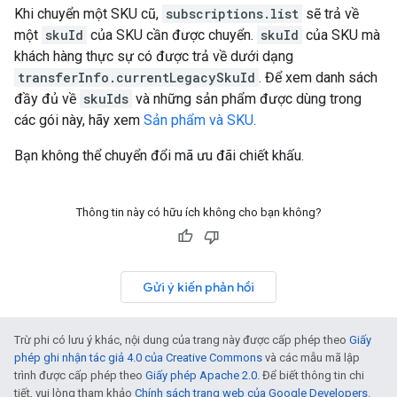
Khi chuyển một SKU cũ,
subscriptions.list
sẽ trả về
một
skuId
của SKU cần được chuyển.
skuId
của SKU mà
khách hàng thực sự có được trả về dưới dạng
transferInfo.currentLegacySkuId
. Để xem danh sách
đầy đủ về
skuIds
và những sản phẩm được dùng trong
các gói này, hãy xem
Sản phẩm và SKU
.
Bạn không thể chuyển đổi mã ưu đãi chiết khấu.
Thông tin này có hữu ích không cho bạn không?
Gửi ý kiến phản hồi
Trừ phi có lưu ý khác, nội dung của trang này được cấp phép theo
Giấy
phép ghi nhận tác giả 4.0 của Creative Commons
và các mẫu mã lập
trình được cấp phép theo
Giấy phép Apache 2.0
. Để biết thông tin chi
tiết, vui lòng tham khảo
Chính sách trang web của Google Developers
.