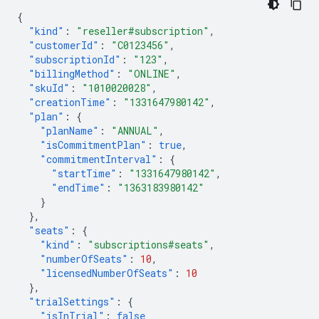
{
"kind"
:
"reseller#subscription"
,
"customerId"
:
"C0123456"
,
"subscriptionId"
:
"123"
,
"billingMethod"
:
"ONLINE"
,
"skuId"
:
"1010020028"
,
"creationTime"
:
"1331647980142"
,
"plan"
:
{
"planName"
:
"ANNUAL"
,
"isCommitmentPlan"
:
true
,
"commitmentInterval"
:
{
"startTime"
:
"1331647980142"
,
"endTime"
:
"1363183980142"
}
},
"seats"
:
{
"kind"
:
"subscriptions#seats"
,
"numberOfSeats"
:
10
,
"licensedNumberOfSeats"
:
10
},
"trialSettings"
:
{
"isInTrial"
:
false