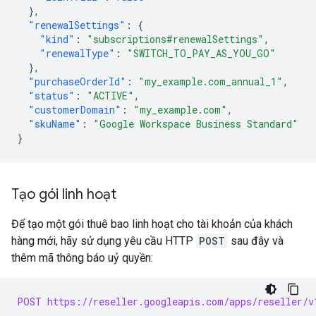
},
"renewalSettings"
:
{
"kind"
:
"subscriptions#renewalSettings"
,
"renewalType"
:
"SWITCH_TO_PAY_AS_YOU_GO"
},
"purchaseOrderId"
:
"my_example.com_annual_1"
,
"status"
:
"ACTIVE"
,
"customerDomain"
:
"my_example.com"
,
"skuName"
:
"Google Workspace Business Standard"
}
Tạo gói linh hoạt
Để tạo một gói thuê bao linh hoạt cho tài khoản của khách
hàng mới, hãy sử dụng yêu cầu HTTP
POST
sau đây và
thêm mã thông báo uỷ quyền:
POST https://reseller.googleapis.com/apps/reseller/v