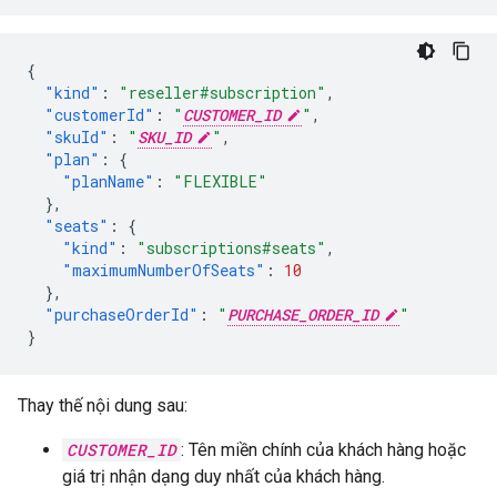
{
"kind"
:
"reseller#subscription"
,
"customerId"
:
"
CUSTOMER_ID
"
,
"skuId"
:
"
SKU_ID
"
,
"plan"
:
{
"planName"
:
"FLEXIBLE"
},
"seats"
:
{
"kind"
:
"subscriptions#seats"
,
"maximumNumberOfSeats"
:
10
},
"purchaseOrderId"
:
"
PURCHASE_ORDER_ID
"
}
Thay thế nội dung sau:
CUSTOMER_ID
: Tên miền chính của khách hàng hoặc
giá trị nhận dạng duy nhất của khách hàng.