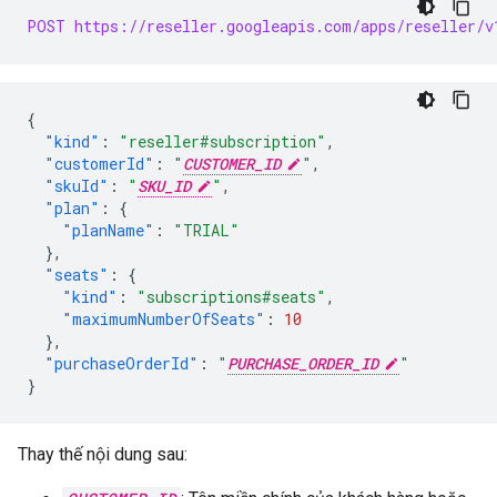
POST https://reseller.googleapis.com/apps/reseller/v
{
"kind"
:
"reseller#subscription"
,
"customerId"
:
"
CUSTOMER_ID
"
,
"skuId"
:
"
SKU_ID
"
,
"plan"
:
{
"planName"
:
"TRIAL"
},
"seats"
:
{
"kind"
:
"subscriptions#seats"
,
"maximumNumberOfSeats"
:
10
},
"purchaseOrderId"
:
"
PURCHASE_ORDER_ID
"
}
Thay thế nội dung sau: