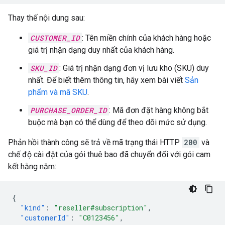
Thay thế nội dung sau:
CUSTOMER_ID
: Tên miền chính của khách hàng hoặc
giá trị nhận dạng duy nhất của khách hàng.
SKU_ID
: Giá trị nhận dạng đơn vị lưu kho (SKU) duy
nhất. Để biết thêm thông tin, hãy xem bài viết
Sản
phẩm và mã SKU
.
PURCHASE_ORDER_ID
: Mã đơn đặt hàng không bắt
buộc mà bạn có thể dùng để theo dõi mức sử dụng.
Phản hồi thành công sẽ trả về mã trạng thái HTTP
200
và
chế độ cài đặt của gói thuê bao đã chuyển đối với gói cam
kết hằng năm:
{
"kind"
:
"reseller#subscription"
,
"customerId"
:
"C0123456"
,