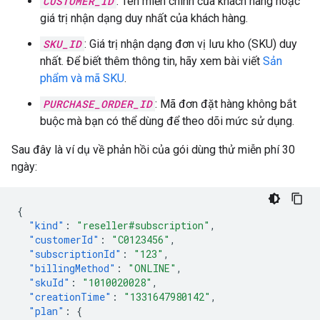
CUSTOMER_ID
: Tên miền chính của khách hàng hoặc
giá trị nhận dạng duy nhất của khách hàng.
SKU_ID
: Giá trị nhận dạng đơn vị lưu kho (SKU) duy
nhất. Để biết thêm thông tin, hãy xem bài viết
Sản
phẩm và mã SKU
.
PURCHASE_ORDER_ID
: Mã đơn đặt hàng không bắt
buộc mà bạn có thể dùng để theo dõi mức sử dụng.
Sau đây là ví dụ về phản hồi của gói dùng thử miễn phí 30
ngày:
{
"kind"
:
"reseller#subscription"
,
"customerId"
:
"C0123456"
,
"subscriptionId"
:
"123"
,
"billingMethod"
:
"ONLINE"
,
"skuId"
:
"1010020028"
,
"creationTime"
:
"1331647980142"
,
"plan"
:
{