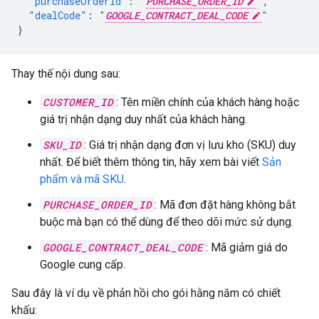
"purchaseOrderId"
:
"
PURCHASE_ORDER_ID
"
,
"dealCode"
:
"
GOOGLE_CONTRACT_DEAL_CODE
"
}
Thay thế nội dung sau:
CUSTOMER_ID
: Tên miền chính của khách hàng hoặc
giá trị nhận dạng duy nhất của khách hàng.
SKU_ID
: Giá trị nhận dạng đơn vị lưu kho (SKU) duy
nhất. Để biết thêm thông tin, hãy xem bài viết
Sản
phẩm và mã SKU
.
PURCHASE_ORDER_ID
: Mã đơn đặt hàng không bắt
buộc mà bạn có thể dùng để theo dõi mức sử dụng.
GOOGLE_CONTRACT_DEAL_CODE
: Mã giảm giá do
Google cung cấp.
Sau đây là ví dụ về phản hồi cho gói hằng năm có chiết
khấu: