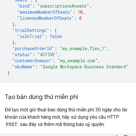
"kind"
:
"subscriptions#seats"
,
"maximumNumberOfSeats"
:
10
,
"licensedNumberOfSeats"
:
0
},
"trialSettings"
:
{
"isInTrial"
:
false
},
"purchaseOrderId"
:
"my_example_flex_1"
,
"status"
:
"ACTIVE"
,
"customerDomain"
:
"my_example.com"
,
"skuName"
:
"Google Workspace Business Standard"
}
Tạo bản dùng thử miễn phí
Để tạo một gói thuê bao dùng thử miễn phí 30 ngày cho tài
khoản của khách hàng mới, hãy sử dụng yêu cầu HTTP
POST
sau đây và thêm mã thông báo uỷ quyền: