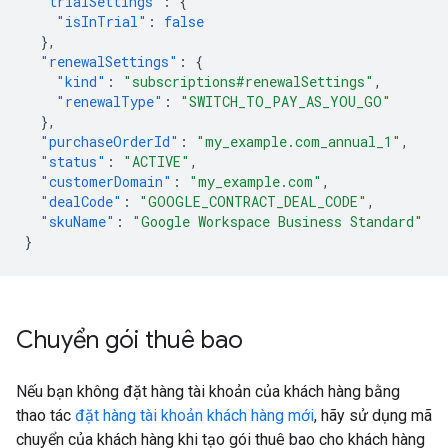
"trialSettings"
:
{
"isInTrial"
:
false
},
"renewalSettings"
:
{
"kind"
:
"subscriptions#renewalSettings"
,
"renewalType"
:
"SWITCH_TO_PAY_AS_YOU_GO"
},
"purchaseOrderId"
:
"my_example.com_annual_1"
,
"status"
:
"ACTIVE"
,
"customerDomain"
:
"my_example.com"
,
"dealCode"
:
"GOOGLE_CONTRACT_DEAL_CODE"
,
"skuName"
:
"Google Workspace Business Standard"
}
Chuyển gói thuê bao
Nếu bạn không đặt hàng tài khoản của khách hàng bằng
thao tác
đặt hàng tài khoản khách hàng mới
, hãy sử dụng mã
chuyển của khách hàng khi tạo gói thuê bao cho khách hàng