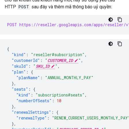
HTTP
POST
sau đây và thêm mã thông báo uỷ quyền:
POST https://reseller.googleapis.com/apps/reseller/v
{
"kind"
:
"reseller#subscription"
,
"customerId"
:
"
CUSTOMER_ID
"
,
"skuId"
:
"
SKU_ID
"
,
"plan"
:
{
"planName"
:
"ANNUAL_MONTHLY_PAY"
},
"seats"
:
{
"kind"
:
"subscriptions#seats"
,
"numberOfSeats"
:
10
},
"renewalSettings"
:
{
"renewalType"
:
"RENEW_CURRENT_USERS_MONTHLY_PAY
},