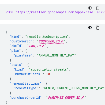
POST https://reseller.googleapis.com/apps/reseller/v
{
"kind"
:
"reseller#subscription"
,
"customerId"
:
"
CUSTOMER_ID
"
,
"skuId"
:
"
SKU_ID
"
,
"plan"
:
{
"planName"
:
"ANNUAL_MONTHLY_PAY"
},
"seats"
:
{
"kind"
:
"subscriptions#seats"
,
"numberOfSeats"
:
10
},
"renewalSettings"
:
{
"renewalType"
:
"RENEW_CURRENT_USERS_MONTHLY_PAY
},
"purchaseOrderId"
:
"
PURCHASE_ORDER_ID
"
}