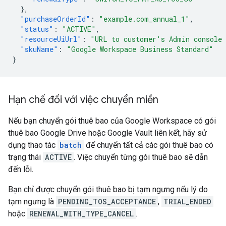
},
"purchaseOrderId"
:
"example.com_annual_1"
,
"status"
:
"ACTIVE"
,
"resourceUiUrl"
:
"URL to customer's Admin console 
"skuName"
:
"Google Workspace Business Standard"
}
Hạn chế đối với việc chuyển miền
Nếu bạn chuyển gói thuê bao của Google Workspace có gói
thuê bao Google Drive hoặc Google Vault liên kết, hãy sử
dụng thao tác
batch
để chuyển tất cả các gói thuê bao có
trạng thái
ACTIVE
. Việc chuyển từng gói thuê bao sẽ dẫn
đến lỗi.
Bạn chỉ được chuyển gói thuê bao bị tạm ngưng nếu lý do
tạm ngưng là
PENDING_TOS_ACCEPTANCE
,
TRIAL_ENDED
hoặc
RENEWAL_WITH_TYPE_CANCEL
.