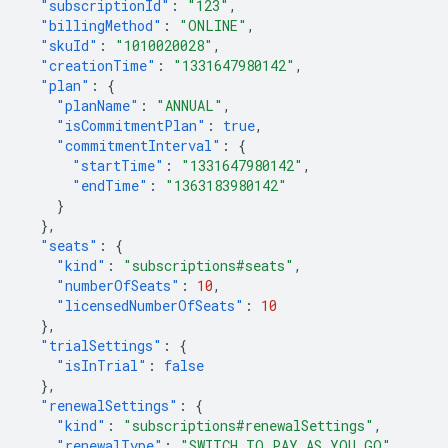
"subscriptionId"
:
"123"
,
"billingMethod"
:
"ONLINE"
,
"skuId"
:
"1010020028"
,
"creationTime"
:
"1331647980142"
,
"plan"
:
{
"planName"
:
"ANNUAL"
,
"isCommitmentPlan"
:
true
,
"commitmentInterval"
:
{
"startTime"
:
"1331647980142"
,
"endTime"
:
"1363183980142"
}
},
"seats"
:
{
"kind"
:
"subscriptions#seats"
,
"numberOfSeats"
:
10
,
"licensedNumberOfSeats"
:
10
},
"trialSettings"
:
{
"isInTrial"
:
false
},
"renewalSettings"
:
{
"kind"
:
"subscriptions#renewalSettings"
,
"renewalType"
:
"SWITCH_TO_PAY_AS_YOU_GO"