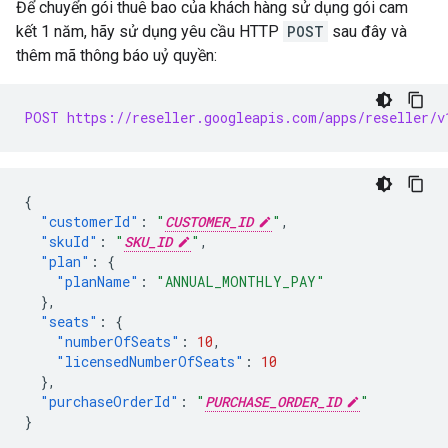
Để chuyển gói thuê bao của khách hàng sử dụng gói cam
kết 1 năm, hãy sử dụng yêu cầu HTTP
POST
sau đây và
thêm mã thông báo uỷ quyền:
POST https://reseller.googleapis.com/apps/reseller/v
{
"customerId"
:
"
CUSTOMER_ID
"
,
"skuId"
:
"
SKU_ID
"
,
"plan"
:
{
"planName"
:
"ANNUAL_MONTHLY_PAY"
},
"seats"
:
{
"numberOfSeats"
:
10
,
"licensedNumberOfSeats"
:
10
},
"purchaseOrderId"
:
"
PURCHASE_ORDER_ID
"
}