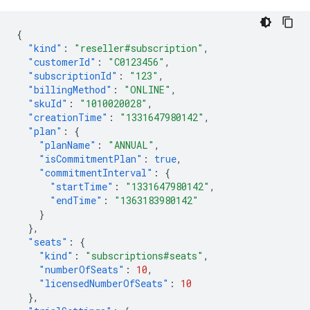
{
"kind"
:
"reseller#subscription"
,
"customerId"
:
"C0123456"
,
"subscriptionId"
:
"123"
,
"billingMethod"
:
"ONLINE"
,
"skuId"
:
"1010020028"
,
"creationTime"
:
"1331647980142"
,
"plan"
:
{
"planName"
:
"ANNUAL"
,
"isCommitmentPlan"
:
true
,
"commitmentInterval"
:
{
"startTime"
:
"1331647980142"
,
"endTime"
:
"1363183980142"
}
},
"seats"
:
{
"kind"
:
"subscriptions#seats"
,
"numberOfSeats"
:
10
,
"licensedNumberOfSeats"
:
10
},