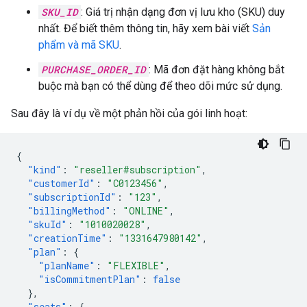
SKU_ID
: Giá trị nhận dạng đơn vị lưu kho (SKU) duy
nhất. Để biết thêm thông tin, hãy xem bài viết
Sản
phẩm và mã SKU
.
PURCHASE_ORDER_ID
: Mã đơn đặt hàng không bắt
buộc mà bạn có thể dùng để theo dõi mức sử dụng.
Sau đây là ví dụ về một phản hồi của gói linh hoạt:
{
"kind"
:
"reseller#subscription"
,
"customerId"
:
"C0123456"
,
"subscriptionId"
:
"123"
,
"billingMethod"
:
"ONLINE"
,
"skuId"
:
"1010020028"
,
"creationTime"
:
"1331647980142"
,
"plan"
:
{
"planName"
:
"FLEXIBLE"
,
"isCommitmentPlan"
:
false
},
"seats"
:
{