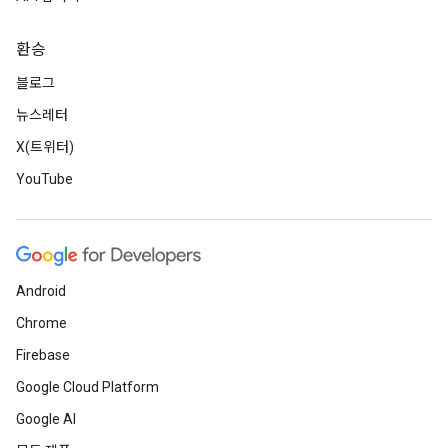
환승
블로그
뉴스레터
X(트위터)
YouTube
Android
Chrome
Firebase
Google Cloud Platform
Google AI