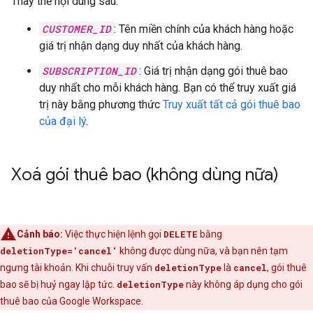
Thay thế nội dung sau:
CUSTOMER_ID
: Tên miền chính của khách hàng hoặc
giá trị nhận dạng duy nhất của khách hàng.
SUBSCRIPTION_ID
: Giá trị nhận dạng gói thuê bao
duy nhất cho mỗi khách hàng. Bạn có thể truy xuất giá
trị này bằng phương thức
Truy xuất tất cả gói thuê bao
của đại lý
.
Xoá gói thuê bao (không dùng nữa)
Cảnh báo:
Việc thực hiện lệnh gọi
DELETE
bằng
deletionType='cancel'
không được dùng nữa, và bạn nên tạm
ngưng tài khoản. Khi chuỗi truy vấn
deletionType
là
cancel
, gói thuê
bao sẽ bị huỷ ngay lập tức.
deletionType
này không áp dụng cho gói
thuê bao của Google Workspace.