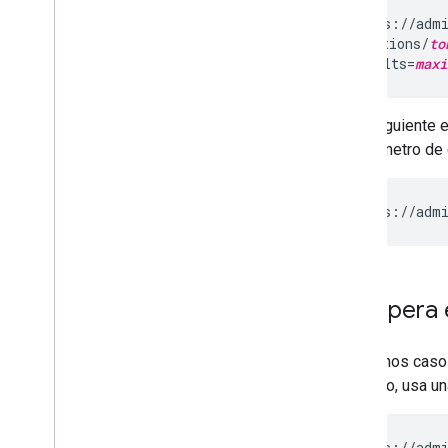
Enviar solicitudes por lotes
GET https://admi
/applications/
to
Notificaciones push
&maxResults=
maxi
Soluciona problemas de
autenticación y autorización
API de Alert Center
En el siguiente 
Email Audit API
El parámetro de
Dominios y licencias
API de distribuidor
GET https://admi
API del administrador de licencias
empresariales
API de Admin Settings
API de Domain Shared Contacts
Recupera 
Navegadores e impresoras Chrome
En algunos caso
API de Chrome Printer Management
Para ello, usa u
API de Chrome Enterprise Core
API del token de inscripción del
navegador Chrome
GET https://admi