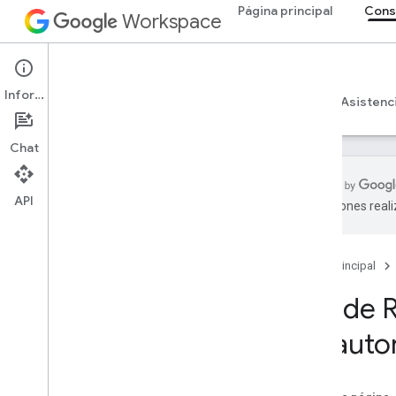
Página principal
Cons
Workspace
Admin console
Información
Descripción general
Guías
Referencia
Asistenc
Chat
API
traducciones real
Descripción general
Comenzar
Página principal
Configura el consentimiento de
OAuth
API de 
Estructura y recursos de la
de auto
organización
API de Directory
API de Cloud Identity