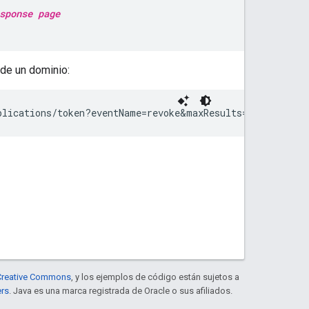
sponse page
de un dominio:
plications/token?eventName=revoke&maxResults=25
e Creative Commons
, y los ejemplos de código están sujetos a
ers
. Java es una marca registrada de Oracle o sus afiliados.