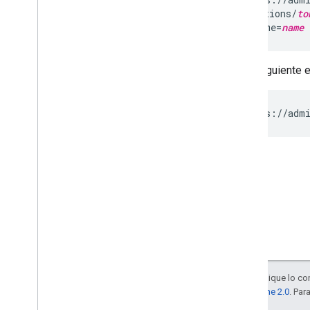
/applications/
to
Prácticas recomendadas
&eventName=
name 
Notificaciones push
Enviar solicitudes por lotes
Sugerencias para un mejor rendimiento
En el siguiente
GET https://admi
Salvo que se indique lo con
la
licencia Apache 2.0
. Par