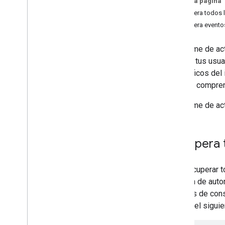
En esta página
API de Data Transfer
Recupera todos l
API de delegación de contactos
Recupera eventos
API de Groups Settings
API de Groups Migration
El informe de ac
API de People
los que tus usua
específicos del
Auditorías
,
uso y seguridad
informe compren
API de Reports
Descripción general
El informe de ac
Elige permisos
Guías de inicio rápido
Instalación de bibliotecas cliente
Recupera t
Auditar actividad
Administrador
Para recuperar t
Dispositivos
el token de auto
Drive
cadenas de consu
Acceso
lectura, el sigui
Tokens de OAuth
Cómo supervisar el uso de las apps