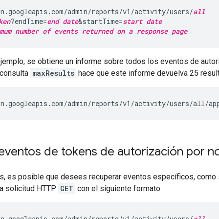
n.googleapis.com/admin/reports/v1/activity/users/
all
ken
?endTime=
end date
&startTime=
start date
mum number of events returned on a response page
ejemplo, se obtiene un informe sobre todos los eventos de autori
 consulta
maxResults
hace que este informe devuelva 25 resul
n.googleapis.com/admin/reports/v1/activity/users/all/ap
eventos de tokens de autorización por n
s, es posible que desees recuperar eventos específicos, como s
na solicitud HTTP
GET
con el siguiente formato:
n.googleapis.com/admin/reports/v1/activity/users/
all