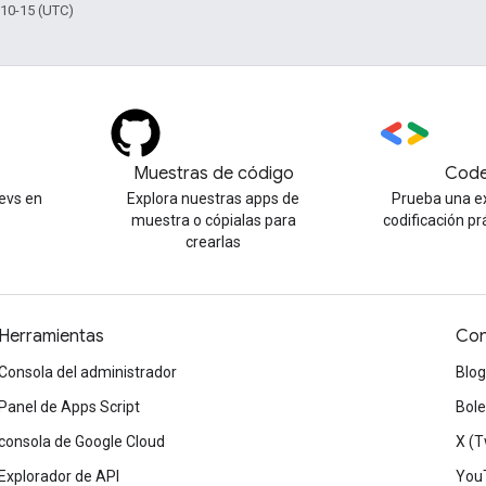
-10-15 (UTC)
Muestras de código
Code
evs en
Explora nuestras apps de
Prueba una e
muestra o cópialas para
codificación pr
crearlas
Herramientas
Con
Consola del administrador
Blog
Panel de Apps Script
Bole
consola de Google Cloud
X (T
Explorador de API
You