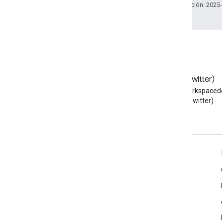
Última actualización: 2025
Blog
X (Twitter)
Lea el blog de Google
Sigue a @workspaced
Workspace Developers
X (Twitter)
Google Workspace for Developers
Descripción general de la plataforma
Productos para desarrolladores
Notas de la versión
Asistencia para desarrolladores