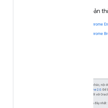
API Chrome Enterprise Core
API mã thông báo đăng ký trình
API bản t
duyệt Chrome
Các phương pháp hay nhất
Chrome En
Thông báo đẩy
Chrome Br
Gửi yêu cầu hàng loạt
Mẹo tăng hiệu suất
Trừ phi có lưu ý khác, nội
Giấy phép Apache 2.0
. Để 
các đơn vị liên kết với Oracl
Cập nhật lần gần đây nhất: