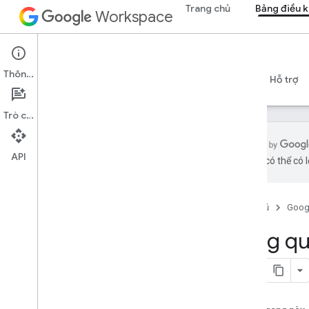
Trang chủ
Bảng điều k
Workspace
Admin console
Thông tin
Tổng quan
Hướng dẫn
Tài liệu tham khảo
Hỗ trợ
Trò chuyện
API
bằng AI có thể có l
Tổng quan
Bắt đầu
Trang chủ
Goog
Định cấu hình tùy chọn đồng ý
OAuth
Tổng qu
Cơ cấu tổ chức và nguồn lực
API Thư mục
API Cloud Identity
API Chuyển dữ liệu