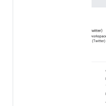
Blog
X (Twitter)
Đọc blog của Google
Theo dõi @workspac
Workspace Developers
trên X (Twitter)
Google Workspace cho nhà phát triển
Tổng quan về nền tảng
Sản phẩm dành cho nhà phát triển
Ghi chú phát hành
Hỗ trợ dành cho nhà phát triển