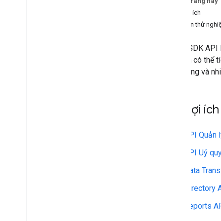
Trên trang này
API Uỷ quyền quản lý danh bạ
Các lợi ích
API Cài đặt nhóm
API bản thử ngh
API Di chuyển nhóm
People API
Admin SDK API l
lớn. Bạn có thể 
Kiểm tra
,
sử dụng và bảo mật
hoạt động và nhi
API Báo cáo
API Trung tâm thông báo
Email Audit API
Các lợi ích
Miền và giấy phép
API Quản 
API người bán lại
API Trình quản lý giấy phép Enterprise
API Uỷ quy
API Cài đặt quản trị viên
Data Trans
API Danh bạ dùng chung của miền
Directory 
Trình duyệt và máy in Chrome
Reports A
API quản lý máy in Chrome