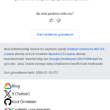
Bu size yardımcı oldu mu?
Geri bildirim gönderin
Aksi belirtilmediği sürece bu sayfanın içeriği
Creative Commons Atıf 4.0
Lisansı
altında ve kod örnekleri
Apache 2.0 Lisansı
altında
lisanslanmıştır. Ayrıntılı bilgi için
Google Developers Site Politikaları
'na
göz atın. Java, Oracle ve/veya satış ortaklarının tescilli ticari markasıdır.
Son güncelleme tarihi: 2026-07-10 UTC.
Blog
X (Twitter)
Kod Örnekleri
Codelab uygulamaları