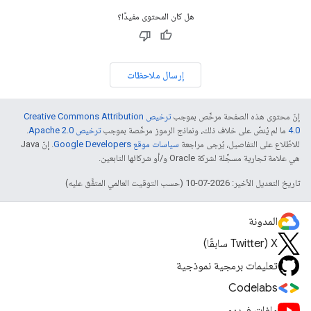
هل كان المحتوى مفيدًا؟
إرسال ملاحظات
إنّ محتوى هذه الصفحة مرخّص بموجب
ترخيص Creative Commons Attribution
4.0‏
ما لم يُنصّ على خلاف ذلك، ونماذج الرموز مرخّصة بموجب
ترخيص Apache 2.0‏
.
للاطّلاع على التفاصيل، يُرجى مراجعة
سياسات موقع Google Developers‏
. إنّ Java
هي علامة تجارية مسجَّلة لشركة Oracle و/أو شركائها التابعين.
تاريخ التعديل الأخير: 2026-07-10 (حسب التوقيت العالمي المتفَّق عليه)
المدونة
‫X ‏(Twitter سابقًا)
تعليمات برمجية نموذجية
Codelabs
ملفات فيديو