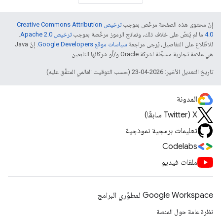
إنّ محتوى هذه الصفحة مرخّص بموجب
ترخيص Creative Commons Attribution
4.0‏
ما لم يُنصّ على خلاف ذلك، ونماذج الرموز مرخّصة بموجب
ترخيص Apache 2.0‏
.
للاطّلاع على التفاصيل، يُرجى مراجعة
سياسات موقع Google Developers‏
. إنّ Java
هي علامة تجارية مسجَّلة لشركة Oracle و/أو شركائها التابعين.
تاريخ التعديل الأخير: 2026-04-23 (حسب التوقيت العالمي المتفَّق عليه)
المدونة
‫X ‏(Twitter سابقًا)
تعليمات برمجية نموذجية
Codelabs
ملفات فيديو
Google Workspace لمطوّري البرامج
نظرة عامة حول المنصة