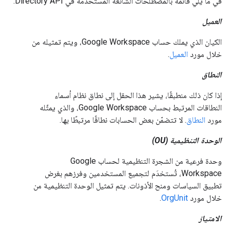
في ما يلي قائمة بالمصطلحات الشائعة المستخدَمة في Directory API:
العميل
الكيان الذي يملك حساب Google Workspace، ويتم تمثيله من
خلال مورد
العميل
.
النطاق
إذا كان ذلك منطبقًا، يشير هذا الحقل إلى نطاق نظام أسماء
النطاقات المرتبط بحساب Google Workspace، والذي يمثّله
مورد
النطاق
. لا تتضمّن بعض الحسابات نطاقًا مرتبطًا بها.
الوحدة التنظيمية (OU)
وحدة فرعية من الشجرة التنظيمية لحساب Google
Workspace، تُستخدَم لتجميع المستخدمين وفرزهم بغرض
تطبيق السياسات ومنح الأذونات. يتم تمثيل الوحدة التنظيمية من
خلال مورد
OrgUnit
.
الامتياز