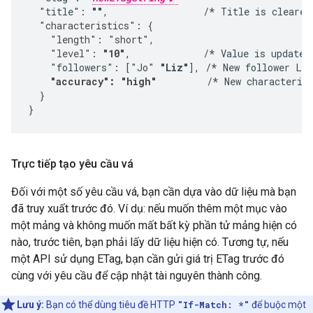
  "title": 
""
,                 /* Title is cleared
  "characteristics": {
    "length": "short",
    "level": 
"10"
,             /*
 Value is updated.
    "followers": ["Jo" 
"Liz"
], /* New follower Liz
"accuracy": "high"
         /*
 New characterist
  }

}
Trực tiếp tạo yêu cầu vá
Đối với một số yêu cầu vá, bạn cần dựa vào dữ liệu mà bạn
đã truy xuất trước đó. Ví dụ: nếu muốn thêm một mục vào
một mảng và không muốn mất bất kỳ phần tử mảng hiện có
nào, trước tiên, bạn phải lấy dữ liệu hiện có. Tương tự, nếu
một API sử dụng ETag, bạn cần gửi giá trị ETag trước đó
cùng với yêu cầu để cập nhật tài nguyên thành công.
Lưu ý:
Bạn có thể dùng tiêu đề HTTP
"If-Match: *"
để buộc một