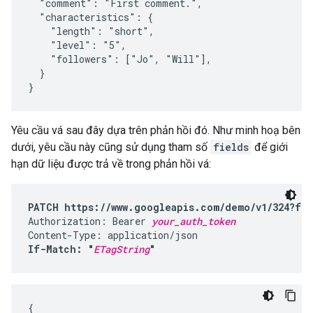
  "comment": "First comment.",

  "characteristics": {

    "length": "short",

    "level": "5",

    "followers": ["Jo", "Will"],

  }

}
Yêu cầu vá sau đây dựa trên phản hồi đó. Như minh hoạ bên
dưới, yêu cầu này cũng sử dụng tham số
fields
để giới
hạn dữ liệu được trả về trong phản hồi vá:
PATCH https://www.googleapis.com/demo/v1/324?fie
Authorization: Bearer 
your_auth_token
If-Match: "
ETagString
"
{
