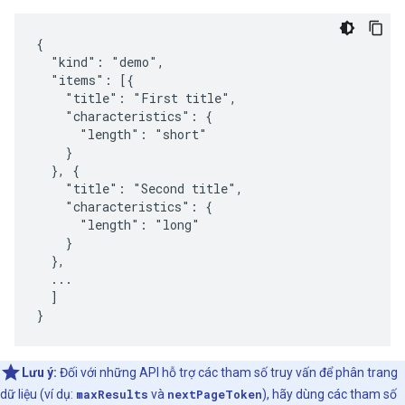
{

  "kind": "demo",

  "items": [{

    "title": "First title",

    "characteristics": {

      "length": "short"

    }

  }, {

    "title": "Second title",

    "characteristics": {

      "length": "long"

    }

  },

  ...

  ]

}
Lưu ý:
Đối với những API hỗ trợ các tham số truy vấn để phân trang
dữ liệu (ví dụ:
maxResults
và
nextPageToken
), hãy dùng các tham số