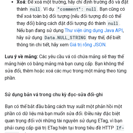
Xoá:
Để xoá một trường, hãy chỉ định trường đó và đặt
thành
null
. Ví dụ:
"comment": null
. Bạn cũng có
thể xoá toàn bộ đối tượng (nếu đối tượng đó có thể
thay đổi) bằng cách đặt đối tượng đó thành
null
.
Nếu bạn đang sử dụng
Thư viện ứng dụng Java API
,
hãy sử dụng
Data.NULL_STRING
thay thế; để biết
thông tin chi tiết, hãy xem
Giá trị rỗng JSON
.
Lưu ý về mảng:
Các yêu cầu vá có chứa mảng sẽ thay thế
mảng hiện có bằng mảng mà bạn cung cấp. Bạn không thể
sửa đổi, thêm hoặc xoá các mục trong một mảng theo từng
phần.
Sử dụng bản vá trong chu kỳ đọc-sửa đổi-ghi
Bạn có thể bắt đầu bằng cách truy xuất một phản hồi một
phần có dữ liệu mà bạn muốn sửa đổi. Điều này đặc biệt
quan trọng đối với những tài nguyên sử dụng ETag, vì bạn
phải cung cấp giá trị ETag hiện tại trong tiêu đề HTTP
If-