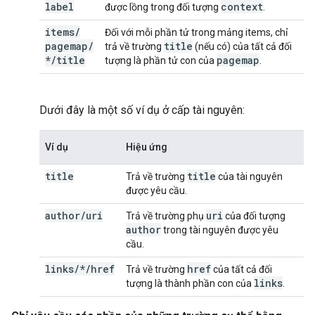
label
context
được lồng trong đối tượng
.
items
/
Đối với mỗi phần tử trong mảng items, chỉ
pagemap
/
title
trả về trường
(nếu có) của tất cả đối
*
/
title
pagemap
tượng là phần tử con của
.
Dưới đây là một số ví dụ ở cấp tài nguyên:
Ví dụ
Hiệu ứng
title
title
Trả về trường
của tài nguyên
được yêu cầu.
author
/
uri
uri
Trả về trường phụ
của đối tượng
author
trong tài nguyên được yêu
cầu.
links/*/href
href
Trả về trường
của tất cả đối
links
tượng là thành phần con của
.