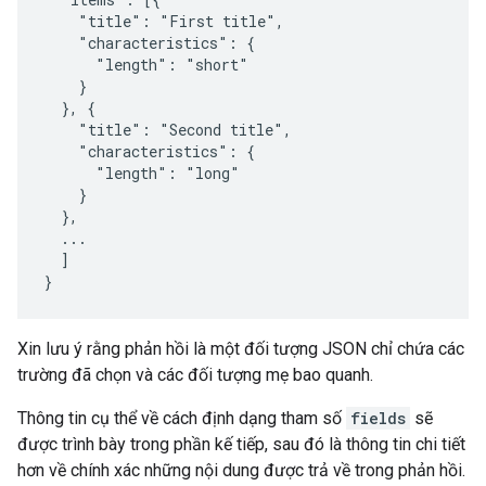
    "title": "First title",

    "characteristics": {

      "length": "short"

    }

  }, {

    "title": "Second title",

    "characteristics": {

      "length": "long"

    }

  },

  ...

  ]

}
Xin lưu ý rằng phản hồi là một đối tượng JSON chỉ chứa các
trường đã chọn và các đối tượng mẹ bao quanh.
Thông tin cụ thể về cách định dạng tham số
fields
sẽ
được trình bày trong phần kế tiếp, sau đó là thông tin chi tiết
hơn về chính xác những nội dung được trả về trong phản hồi.