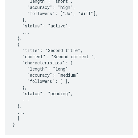
      "length": "short",

      "accuracy": "high",

      "followers": ["Jo", "Will"],

    },

    "status": "active",

    ...

  },

  {

    "title": "Second title",

    "comment": "Second comment.",

    "characteristics": {

      "length": "long",

      "accuracy": "medium"

      "followers": [ ],

    },

    "status": "pending",

    ...

  },

  ...

  ]

}