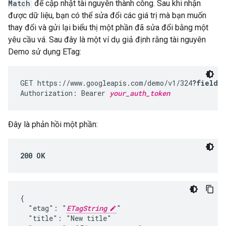
Match
để cập nhật tài nguyên thành công. Sau khi nhận
được dữ liệu, bạn có thể sửa đổi các giá trị mà bạn muốn
thay đổi và gửi lại biểu thị một phần đã sửa đổi bằng một
yêu cầu vá. Sau đây là một ví dụ giả định rằng tài nguyên
Demo sử dụng ETag:
GET https://www.googleapis.com/demo/v1/324
?fields
Authorization: Bearer 
your_auth_token
Đây là phản hồi một phần:
200 OK
{

  "etag": "
ETagString
"

  "title": "New title"
