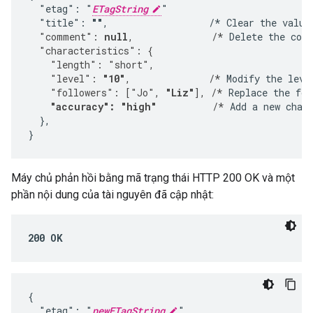
  "etag": "
ETagString
"

  "title": 
""
,                  /* Clear the value
  "comment": 
null
,              /*
 Delete the com
  "characteristics": {
    "length": "short",
    "level": 
"10"
,              /*
 Modify the leve
    "followers": ["Jo", 
"Liz"
], /*
 Replace the fol
"accuracy": "high"
          /*
 Add a new chara
  },

}
Máy chủ phản hồi bằng mã trạng thái HTTP 200 OK và một
phần nội dung của tài nguyên đã cập nhật:
200 OK
{

  "etag": "
newETagString
"
