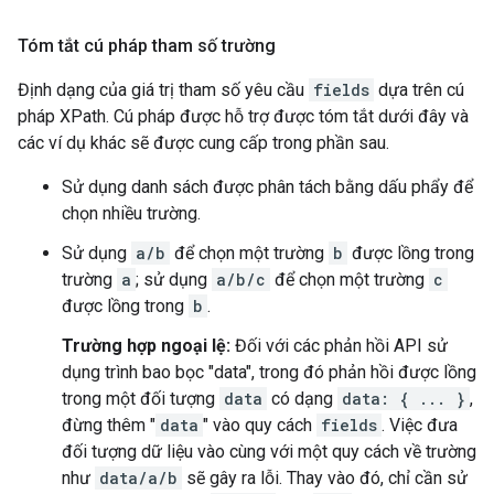
Tóm tắt cú pháp tham số trường
Định dạng của giá trị tham số yêu cầu
fields
dựa trên cú
pháp XPath. Cú pháp được hỗ trợ được tóm tắt dưới đây và
các ví dụ khác sẽ được cung cấp trong phần sau.
Sử dụng danh sách được phân tách bằng dấu phẩy để
chọn nhiều trường.
Sử dụng
a/b
để chọn một trường
b
được lồng trong
trường
a
; sử dụng
a/b/c
để chọn một trường
c
được lồng trong
b
.
Trường hợp ngoại lệ:
Đối với các phản hồi API sử
dụng trình bao bọc "data", trong đó phản hồi được lồng
trong một đối tượng
data
có dạng
data: { ... }
,
đừng thêm "
data
" vào quy cách
fields
. Việc đưa
đối tượng dữ liệu vào cùng với một quy cách về trường
như
data/a/b
sẽ gây ra lỗi. Thay vào đó, chỉ cần sử