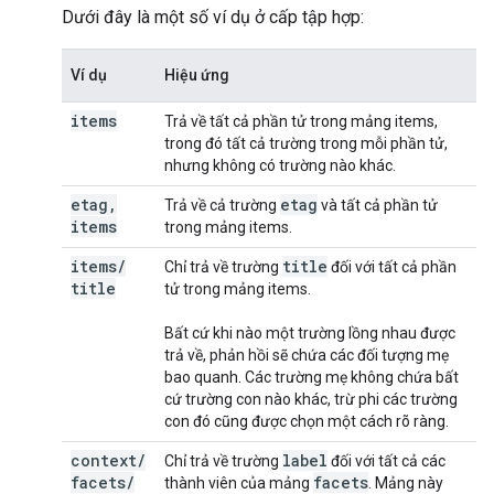
Dưới đây là một số ví dụ ở cấp tập hợp:
Ví dụ
Hiệu ứng
items
Trả về tất cả phần tử trong mảng items,
trong đó tất cả trường trong mỗi phần tử,
nhưng không có trường nào khác.
etag
,
etag
Trả về cả trường
và tất cả phần tử
items
trong mảng items.
items
/
title
Chỉ trả về trường
đối với tất cả phần
title
tử trong mảng items.
Bất cứ khi nào một trường lồng nhau được
trả về, phản hồi sẽ chứa các đối tượng mẹ
bao quanh. Các trường mẹ không chứa bất
cứ trường con nào khác, trừ phi các trường
con đó cũng được chọn một cách rõ ràng.
context
/
label
Chỉ trả về trường
đối với tất cả các
facets
/
facets
thành viên của mảng
. Mảng này