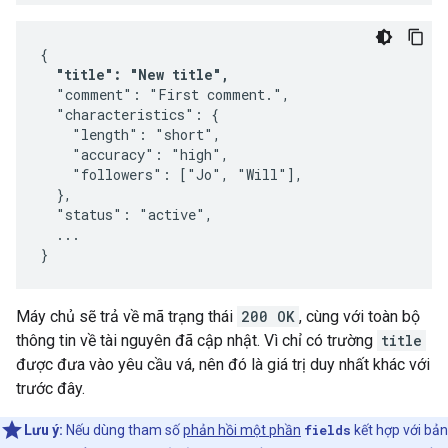
{

"title": "New title",
  "comment": "First comment.",

  "characteristics": {

    "length": "short",

    "accuracy": "high",

    "followers": ["Jo", "Will"],

  },

  "status": "active",

  ...

}
Máy chủ sẽ trả về mã trạng thái
200 OK
, cùng với toàn bộ
thông tin về tài nguyên đã cập nhật. Vì chỉ có trường
title
được đưa vào yêu cầu vá, nên đó là giá trị duy nhất khác với
trước đây.
Lưu ý:
Nếu dùng tham số
phản hồi một phần
fields
kết hợp với bản