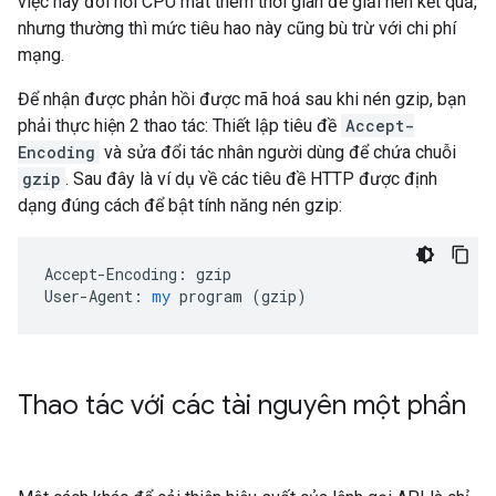
việc này đòi hỏi CPU mất thêm thời gian để giải nén kết quả,
nhưng thường thì mức tiêu hao này cũng bù trừ với chi phí
mạng.
Để nhận được phản hồi được mã hoá sau khi nén gzip, bạn
phải thực hiện 2 thao tác: Thiết lập tiêu đề
Accept-
Encoding
và sửa đổi tác nhân người dùng để chứa chuỗi
gzip
. Sau đây là ví dụ về các tiêu đề HTTP được định
dạng đúng cách để bật tính năng nén gzip:
Accept-Encoding:
gzip
User-Agent:
my
program
 (
gzip
)
Thao tác với các tài nguyên một phần