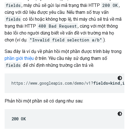
fields
, máy chủ sẽ gửi lại mã trạng thái HTTP
200 OK
,
cùng với dữ liệu được yêu cầu. Nếu tham số truy vấn
fields
có lỗi hoặc không hợp lệ, thì máy chủ sẽ trả về mã
trạng thái HTTP
400 Bad Request
, cùng với một thông
báo lỗi cho người dùng biết về vấn đề với trường mà họ
chọn (ví dụ:
"Invalid field selection a/b"
).
Sau đây là ví dụ về phản hồi một phần được trình bày trong
phần giới thiệu
ở trên. Yêu cầu này sử dụng tham số
fields
để chỉ định những trường cần trả về.
https://www.googleapis.com/demo/v1?
fields=kind,it
Phản hồi một phần sẽ có dạng như sau:
200 OK