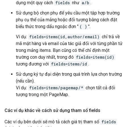
dụng một quy cách
fields
như
a/b
.
Sử dụng bộ chọn phụ để yêu cầu một tập hợp trường
phụ cụ thể của mảng hoặc đối tượng bằng cách đặt
biểu thức trong dấu ngoặc đơn "
( )
".
Ví dụ:
fields=items(id,author/email)
chỉ trả về
mã mặt hàng và email của tác giả đối với từng phần tử
trong mảng items. Bạn cũng có thể chỉ định một
trường con duy nhất, trong đó
fields=items(id)
tương đương với
fields=items/id
.
Sử dụng ký tự đại diện trong quá trình lựa chọn trường
(nếu cần).
Ví dụ:
fields=items/pagemap/*
chọn tất cả đối
tượng trong một PageMap.
Các ví dụ khác về cách sử dụng tham số fields
Các ví dụ bên dưới sẽ mô tả cách giá trị tham số
fields