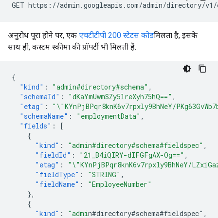
GET https://admin.googleapis.com/admin/directory/v1/
अनुरोध पूरा होने पर, एक
एचटीटीपी 200 स्टेटस कोड
मिलता है, इसके
साथ ही, कस्टम स्कीमा की प्रॉपर्टी भी मिलती हैं.
{
"kind"
:
"admin#directory#schema"
,
"schemaId"
:
"dKaYmUwmSZy5lreXyh75hQ=="
,
"etag"
:
"\"KYnPjBPqr8knK6v7rpxly9BhNeY/PKg63GvWb7
"schemaName"
:
"employmentData"
,
"fields"
:
[
{
"kind"
:
"admin#directory#schema#fieldspec"
,
"fieldId"
:
"21_B4iQIRY-dIFGFgAX-Og=="
,
"etag"
:
"\"KYnPjBPqr8knK6v7rpxly9BhNeY/LZxiGa
"fieldType"
:
"STRING"
,
"fieldName"
:
"EmployeeNumber"
},
{
"kind"
:
"admi
n#directory#schema#fieldspec"
,