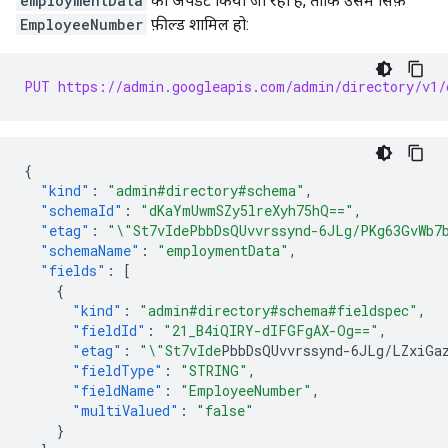
employmentData
को अपडेट किया जा रहा है, ताकि उसमें सिर्फ़
EmployeeNumber
फ़ील्ड शामिल हो:
PUT https://admin.googleapis.com/admin/directory/v1/
{
"kind"
:
"admin#directory#schema"
,
"schemaId"
:
"dKaYmUwmSZy5lreXyh75hQ=="
,
"etag"
:
"\"St7vIdePbbDsQUvvrssynd-6JLg/PKg63GvWb7
"schemaName"
:
"employmentData"
,
"fields"
:
[
{
"kind"
:
"admin#directory#schema#fieldspec"
,
"fieldId"
:
"21_B4iQIRY-dIFGFgAX-Og=="
,
"etag"
:
"\"St7vIde
PbbDsQUvvrssynd-6JLg/LZxiGa
"fieldType"
:
"STRING"
,
"fieldName"
:
"EmployeeNumber"
,
"multiValued"
:
"false"
}