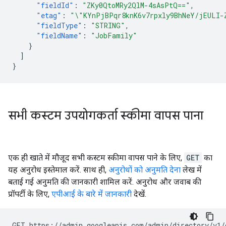
"fieldId"
:
"ZKy0QtoMRy2QlM-4sAsPtQ=="
,
"etag"
:
"\"KYnPjBPqr8knK6v7rpxly9BhNeY/jEULI-
"fieldType"
:
"STRING"
,
"fieldName"
:
"JobFamily"
}
]
}
सभी कस्टम उपयोगकर्ता स्कीमा वापस पाना
एक ही खाते में मौजूद सभी कस्टम स्कीमा वापस पाने के लिए,
GET
का
यह अनुरोध इस्तेमाल करें. साथ ही,
अनुरोधों को अनुमति देना
लेख में
बताई गई अनुमति की जानकारी शामिल करें. अनुरोध और जवाब की
प्रॉपर्टी के लिए,
एपीआई के बारे में जानकारी
देखें.
GET https://admin.googleapis.com/admin/directory/v1/