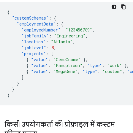
{
"customSchemas"
:
{
"employmentData"
:
{
"employeeNumber"
:
"123456789"
,
"jobFamily"
:
"Engineering"
,
"location"
:
"Atlanta"
,
"jobLevel"
:
8
,
"projects"
:
[
{
"value"
:
"GeneGnome"
},
{
"value"
:
"Panopticon"
,
"type"
:
"work"
},
{
"value"
:
"MegaGene"
,
"type"
:
"custom"
,
"c
]
}
}
}
किसी उपयोगकर्ता की प्रोफ़ाइल में कस्टम