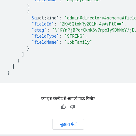
},
{
&q
uot;kind"
:
"admin#directory#schema#fiel
"fieldId"
:
"ZKy0QtoMRy2QlM-4sAsPtQ=="
,
"etag"
:
"\"KYnPjBPqr8knK6v7rpxly9BhNeY/jE
"fieldType"
:
"STRING"
,
"fieldName"
:
"JobFamily"
}
]
}
]
}
क्या इस कॉन्टेंट से आपको मदद मिली?
सुझाव भेजें