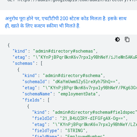
अनुरोध पूरा होने पर, एचटीटीपी 200 स्टेटस कोड मिलता है. इसके साथ
ही, खाते के लिए कस्टम स्कीमा भी मिलते हैं.
{
"kind"
:
"admin#directory#schemas"
,
"etag"
:
"\"KYnPjBPqr8knK6v7rpxly9BhNeY/iJ1eWn5AKu
"schemas"
:
[
{
"kind"
:
"admin#directory#schema"
,
"schemaId"
:
"dKaYmUwmSZy5lreXyh75hQ=="
,
"etag"
:
"\"KYnPjBPqr8knK6v7rpxly9BhNeY/PKg63G
"schemaName"
:
"employmentData"
,
"fields"
:
[
{
"kind"
:
"admin#directory#schema#fieldspec
"fieldId"
:
"21_B4iQIRY-dIFGFgAX-Og=="
,
"etag"
:
"\"KYnPjBPqr8knK6v7rpxly9BhNeY/LZ
"fieldType"
:
"STRING"
,
"fieldName"
:
"EmployeeNumber"