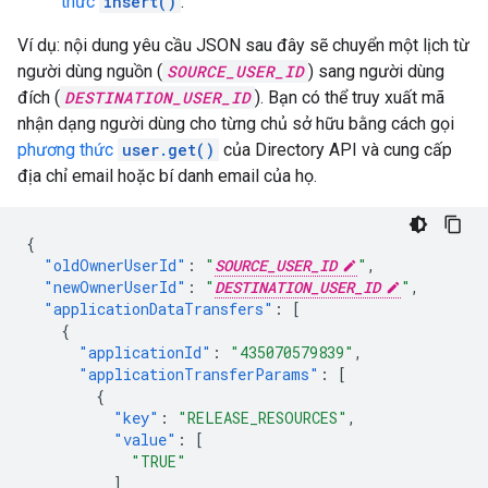
thức
insert()
.
Ví dụ: nội dung yêu cầu JSON sau đây sẽ chuyển một lịch từ
người dùng nguồn (
SOURCE_USER_ID
) sang người dùng
đích (
DESTINATION_USER_ID
). Bạn có thể truy xuất mã
nhận dạng người dùng cho từng chủ sở hữu bằng cách gọi
phương thức
user.get()
của Directory API và cung cấp
địa chỉ email hoặc bí danh email của họ.
{
"oldOwnerUserId"
:
"
SOURCE_USER_ID
"
,
"newOwnerUserId"
:
"
DESTINATION_USER_ID
"
,
"applicationDataTransfers"
:
[
{
"applicationId"
:
"435070579839"
,
"applicationTransferParams"
:
[
{
"key"
:
"RELEASE_RESOURCES"
,
"value"
:
[
"TRUE"
]