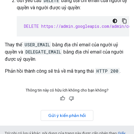
Gửi yêu cầu
DELETE
bằng địa chỉ email của người uỷ
quyền và người được uỷ quyền:
DELETE https://admin.googleapis.com/admin/con
Thay thế
USER_EMAIL
bằng địa chỉ email của người uỷ
quyền và
DELEGATE_EMAIL
bằng địa chỉ email của người
được uỷ quyền.
Phản hồi thành công sẽ trả về mã trạng thái
HTTP 200
.
Thông tin này có hữu ích không cho bạn không?
Gửi ý kiến phản hồi
Trừ phi có lưu ý khác, nội dung của trang này được cấp phép theo
Giấy