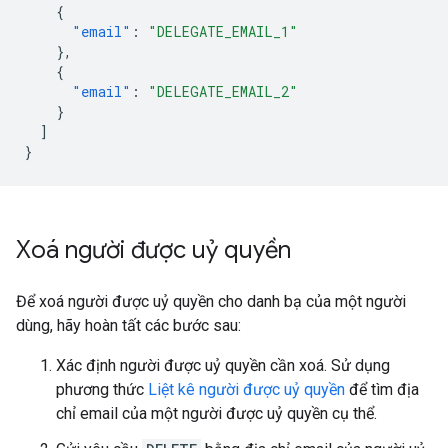
{
"email"
:
"DELEGATE_EMAIL_1"
},
{
"email"
:
"DELEGATE_EMAIL_2"
}
]
}
Xoá người được uỷ quyền
Để xoá người được uỷ quyền cho danh bạ của một người
dùng, hãy hoàn tất các bước sau:
Xác định người được uỷ quyền cần xoá. Sử dụng
phương thức
Liệt kê người được uỷ quyền
để tìm địa
chỉ email của một người được uỷ quyền cụ thể.