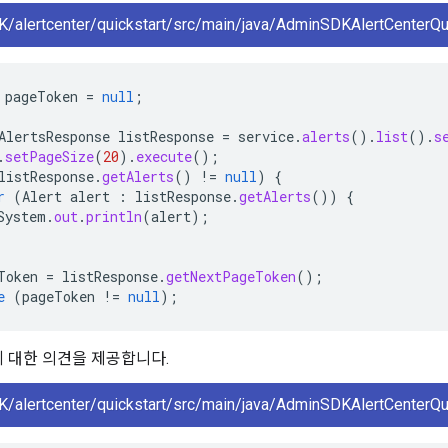
/alertcenter/quickstart/src/main/java/AdminSDKAlertCenterQui
pageToken
=
null
;
AlertsResponse
listResponse
=
service
.
alerts
().
list
().
s
.
setPageSize
(
20
).
execute
();
listResponse
.
getAlerts
()
!=
null
)
{
r
(
Alert
alert
:
listResponse
.
getAlerts
())
{
System
.
out
.
println
(
alert
);
Token
=
listResponse
.
getNextPageToken
();
e
(
pageToken
!=
null
);
 대한 의견을 제공합니다.
/alertcenter/quickstart/src/main/java/AdminSDKAlertCenterQui