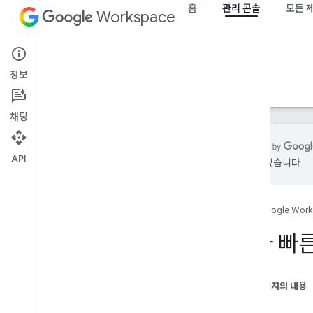
홈
관리 콘솔
모든 
Workspace
Admin console
정보
개요
가이드
참조
지원
채팅
API
있을 수 있습니다.
개요
시작하기
홈
Google Wor
OAuth 동의 구성
자바 빠
조직 구조 및 리소스
Directory API
Cloud ID API
이 페이지의 내용
Data Transfer API
목표