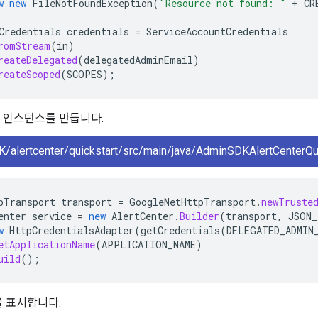
w
new
FileNotFoundException
(
"Resource not found: "
+
CR
Credentials
credentials
=
ServiceAccountCredentials
romStream
(
in
)
reateDelegated
(
delegatedAdminEmail
)
reateScoped
(
SCOPES
);
 인스턴스를 만듭니다.
/alertcenter/quickstart/src/main/java/AdminSDKAlertCenterQui
pTransport
transport
=
GoogleNetHttpTransport
.
newTruste
enter
service
=
new
AlertCenter
.
Builder
(
transport
,
JSON
w
HttpCredentialsAdapter
(
getCredentials
(
DELEGATED_ADMIN
etApplicationName
(
APPLICATION_NAME
)
uild
();
 표시합니다.