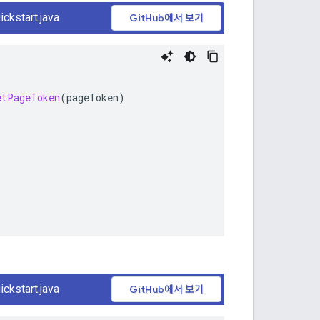
ckstart.java
GitHub에서 보기
etPageToken
(
pageToken
)
ckstart.java
GitHub에서 보기