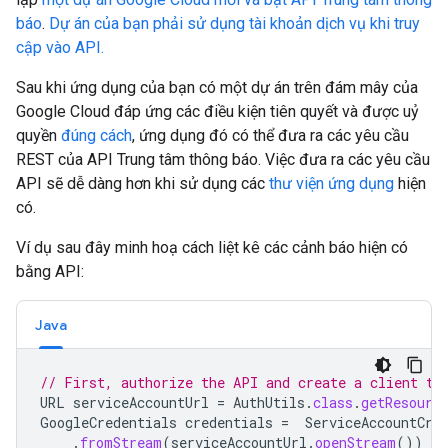
báo
.
Dự án của bạn phải sử dụng tài khoản dịch vụ khi truy
cập vào API.
Sau khi ứng dụng của bạn có một dự án trên đám mây của
Google Cloud đáp ứng các điều kiện tiên quyết và được uỷ
quyền
đúng cách
, ứng dụng đó có thể đưa ra các yêu cầu
REST của API Trung tâm thông báo. Việc đưa ra các yêu cầu
API sẽ dễ dàng hơn khi sử dụng các
thư viện ứng dụng
hiện
có.
Ví dụ sau đây minh hoạ cách liệt kê các cảnh báo hiện có
bằng API:
Java
// First, authorize the API and create a client to
URL
serviceAccountUrl
=
AuthUtils
.
class
.
getResourc
GoogleCredentials
credentials
=
ServiceAccountCre
.
fromStream
(
serviceAccountUrl
.
openStream
())