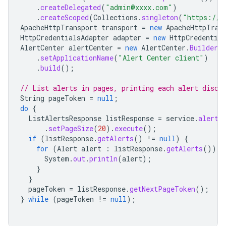
.
createDelegated
(
"admin@xxxx.com"
)
.
createScoped
(
Collections
.
singleton
(
"https://w
ApacheHttpTransport
transport
=
new
ApacheHttpTran
HttpCredentialsAdapter
adapter
=
new
HttpCredential
AlertCenter
alertCenter
=
new
AlertCenter
.
Builder
(
.
setApplicationName
(
"Alert Center client"
)
.
build
();
// List alerts in pages, printing each alert disco
String
pageToken
=
null
;
do
{
ListAlertsResponse
listResponse
=
service
.
alerts
.
setPageSize
(
20
).
execute
();
if
(
listResponse
.
getAlerts
()
!=
null
)
{
for
(
Alert
alert
:
listResponse
.
getAlerts
())
{
System
.
out
.
println
(
alert
);
}
}
pageToken
=
listResponse
.
getNextPageToken
();
}
while
(
pageToken
!=
null
);