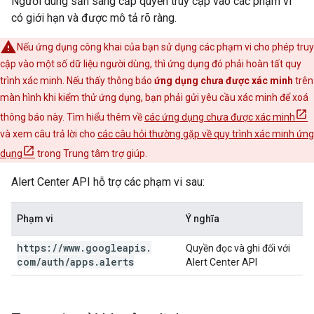
Người dùng sẵn sàng cấp quyền truy cập vào các phạm vi
có giới hạn và được mô tả rõ ràng.
Nếu ứng dụng công khai của bạn sử dụng các phạm vi cho phép truy
cập vào một số dữ liệu người dùng, thì ứng dụng đó phải hoàn tất quy
trình xác minh. Nếu thấy thông báo
ứng dụng chưa được xác minh
trên
màn hình khi kiểm thử ứng dụng, bạn phải gửi yêu cầu xác minh để xoá
thông báo này. Tìm hiểu thêm về
các ứng dụng chưa được xác minh
và xem câu trả lời cho
các câu hỏi thường gặp về quy trình xác minh ứng
dụng
trong Trung tâm trợ giúp.
Alert Center API hỗ trợ các phạm vi sau:
Phạm vi
Ý nghĩa
https:
/
/
www
.
googleapis
.
Quyền đọc và ghi đối với
com
/
auth
/
apps
.
alerts
Alert Center API