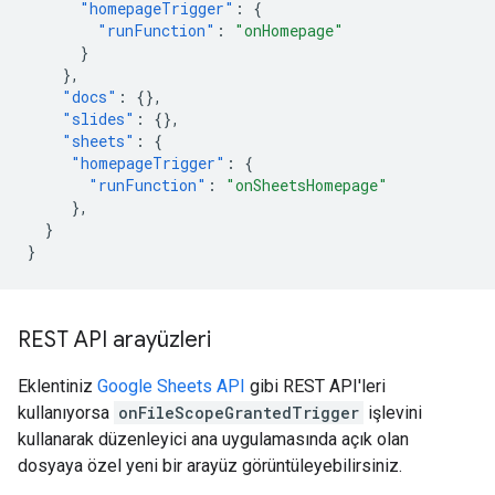
"homepageTrigger"
:
{
"runFunction"
:
"onHomepage"
}
},
"docs"
:
{},
"slides"
:
{},
"sheets"
:
{
"homepageTrigger"
:
{
"runFunction"
:
"onSheetsHomepage"
},
}
}
REST API arayüzleri
Eklentiniz
Google Sheets API
gibi REST API'leri
kullanıyorsa
onFileScopeGrantedTrigger
işlevini
kullanarak düzenleyici ana uygulamasında açık olan
dosyaya özel yeni bir arayüz görüntüleyebilirsiniz.