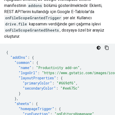
manifestinin
addons
bölümü gösterilmektedir. Eklenti,
REST API'lerini kullandığı için Google E-Tablolar'da
onFileScopeGrantedTrigger
yer alır. Kullanıcı
drive.file
kapsamını verdiğinde geri çağırma işlevi
onFileScopeGrantedSheets
, dosyaya özel bir arayüz
oluşturur.
{
"addOns"
:
{
"common"
:
{
"name"
:
"Productivity add-on"
,
"logoUrl"
:
"https://www.gstatic.com/images/ico
"layoutProperties"
:
{
"primaryColor"
:
"#669df6"
,
"secondaryColor"
:
"#ee675c"
}
},
"sheets"
:
{
"homepageTrigger"
:
{
"runFunction"
:
"onEditorsHomepage"