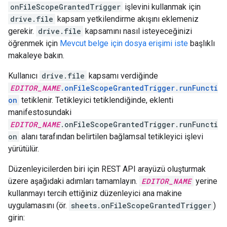
onFileScopeGrantedTrigger
işlevini kullanmak için
drive.file
kapsam yetkilendirme akışını eklemeniz
gerekir.
drive.file
kapsamını nasıl isteyeceğinizi
öğrenmek için
Mevcut belge için dosya erişimi iste
başlıklı
makaleye bakın.
Kullanıcı
drive.file
kapsamı verdiğinde
EDITOR_NAME
.onFileScopeGrantedTrigger.runFuncti
on
tetiklenir. Tetikleyici tetiklendiğinde, eklenti
manifestosundaki
EDITOR_NAME
.onFileScopeGrantedTrigger.runFuncti
on
alanı tarafından belirtilen bağlamsal tetikleyici işlevi
yürütülür.
Düzenleyicilerden biri için REST API arayüzü oluşturmak
üzere aşağıdaki adımları tamamlayın.
EDITOR_NAME
yerine
kullanmayı tercih ettiğiniz düzenleyici ana makine
uygulamasını (ör.
sheets.onFileScopeGrantedTrigger
)
girin: