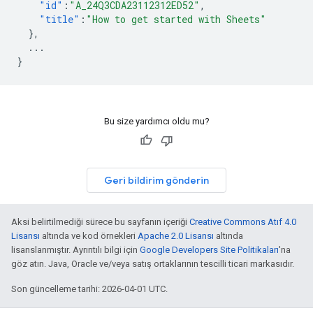
"id"
:
"A_24Q3CDA23112312ED52"
,
"title"
:
"How to get started with Sheets"
},
...
}
Bu size yardımcı oldu mu?
Geri bildirim gönderin
Aksi belirtilmediği sürece bu sayfanın içeriği
Creative Commons Atıf 4.0
Lisansı
altında ve kod örnekleri
Apache 2.0 Lisansı
altında
lisanslanmıştır. Ayrıntılı bilgi için
Google Developers Site Politikaları
'na
göz atın. Java, Oracle ve/veya satış ortaklarının tescilli ticari markasıdır.
Son güncelleme tarihi: 2026-04-01 UTC.