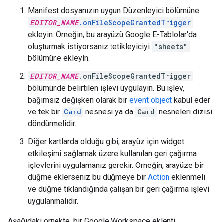
Manifest dosyanızın uygun Düzenleyici bölümüne
EDITOR_NAME
.onFileScopeGrantedTrigger
ekleyin. Örneğin, bu arayüzü Google E-Tablolar'da
oluşturmak istiyorsanız tetikleyiciyi
"sheets"
bölümüne ekleyin.
EDITOR_NAME
.onFileScopeGrantedTrigger
bölümünde belirtilen işlevi uygulayın. Bu işlev,
bağımsız değişken olarak bir
event object
kabul eder
ve tek bir
Card
nesnesi ya da
Card
nesneleri dizisi
döndürmelidir.
Diğer kartlarda olduğu gibi, arayüz için widget
etkileşimi sağlamak üzere kullanılan geri çağırma
işlevlerini uygulamanız gerekir. Örneğin, arayüze bir
düğme eklerseniz bu düğmeye bir
Action
eklenmeli
ve düğme tıklandığında çalışan bir geri çağırma işlevi
uygulanmalıdır.
Aşağıdaki örnekte, bir Google Workspace eklenti