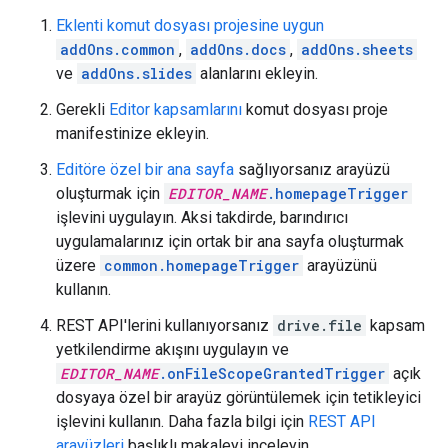
Eklenti komut dosyası projesine uygun
addOns.common
,
addOns.docs
,
addOns.sheets
ve
addOns.slides
alanlarını ekleyin.
Gerekli
Editor kapsamlarını
komut dosyası proje
manifestinize ekleyin.
Editöre özel bir ana sayfa
sağlıyorsanız arayüzü
oluşturmak için
EDITOR_NAME
.homepageTrigger
işlevini uygulayın. Aksi takdirde, barındırıcı
uygulamalarınız için ortak bir ana sayfa oluşturmak
üzere
common.homepageTrigger
arayüzünü
kullanın.
REST API'lerini kullanıyorsanız
drive.file
kapsam
yetkilendirme akışını uygulayın ve
EDITOR_NAME
.onFileScopeGrantedTrigger
açık
dosyaya özel bir arayüz görüntülemek için tetikleyici
işlevini kullanın. Daha fazla bilgi için
REST API
arayüzleri
başlıklı makaleyi inceleyin.