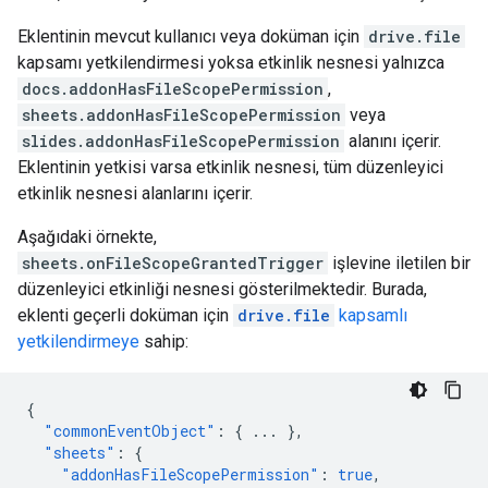
Eklentinin mevcut kullanıcı veya doküman için
drive.file
kapsamı yetkilendirmesi yoksa etkinlik nesnesi yalnızca
docs.addonHasFileScopePermission
,
sheets.addonHasFileScopePermission
veya
slides.addonHasFileScopePermission
alanını içerir.
Eklentinin yetkisi varsa etkinlik nesnesi, tüm düzenleyici
etkinlik nesnesi alanlarını içerir.
Aşağıdaki örnekte,
sheets.onFileScopeGrantedTrigger
işlevine iletilen bir
düzenleyici etkinliği nesnesi gösterilmektedir. Burada,
eklenti geçerli doküman için
drive.file
kapsamlı
yetkilendirmeye
sahip:
{
"commonEventObject"
:
{
...
},
"sheets"
:
{
"addonHasFileScopePermission"
:
true
,