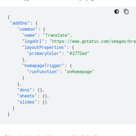
{
"addOns"
:
{
"common"
:
{
"name"
:
"Translate"
,
"logoUrl"
:
"https://www.gstatic.com/images/bra
"layoutProperties"
:
{
"primaryColor"
:
"#2772ed"
},
"homepageTrigger"
:
{
"runFunction"
:
"onHomepage"
}
},
"docs"
:
{},
"sheets"
:
{},
"slides"
:
{}
}
}