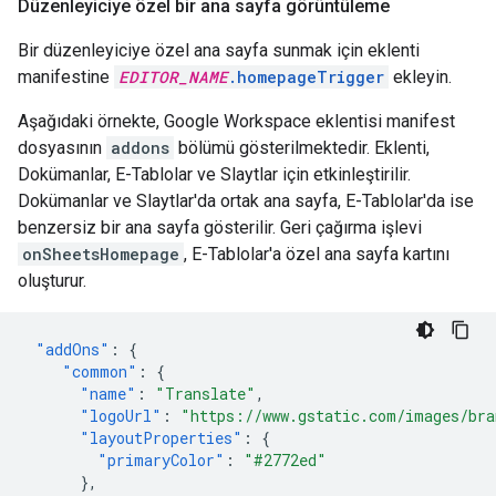
Düzenleyiciye özel bir ana sayfa görüntüleme
Bir düzenleyiciye özel ana sayfa sunmak için eklenti
manifestine
EDITOR_NAME
.homepageTrigger
ekleyin.
Aşağıdaki örnekte, Google Workspace eklentisi manifest
dosyasının
addons
bölümü gösterilmektedir. Eklenti,
Dokümanlar, E-Tablolar ve Slaytlar için etkinleştirilir.
Dokümanlar ve Slaytlar'da ortak ana sayfa, E-Tablolar'da ise
benzersiz bir ana sayfa gösterilir. Geri çağırma işlevi
onSheetsHomepage
, E-Tablolar'a özel ana sayfa kartını
oluşturur.
"addOns"
:
{
"common"
:
{
"name"
:
"Translate"
,
"logoUrl"
:
"https://www.gstatic.com/images/bra
"layoutProperties"
:
{
"primaryColor"
:
"#2772ed"
},