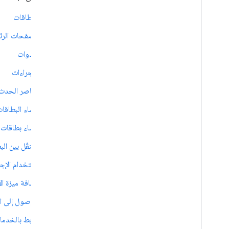
البطاقات
تطوير إضافات المحرّر
الصفحات الرئ
نظرة عامة
الأدوات
البدء السريع
دورة حياة التفويض
الإجراءات
البيان
عناصر الحدث
المستويات
إنشاء واجهات HTML
إنشاء البطاقا
توسيع "جداول بيانات Google"
إنشاء بطاقات 
توسيع مستندات Google
توسيع "العروض التقديمية من Google"
التنقّل بين ال
توسيع نماذج Google
استخدام الإجر
اختبار الإضافة
إضافة ميزة ا
أفضل الممارسات
الوصول إلى ا
القيود
الربط بالخدمات 