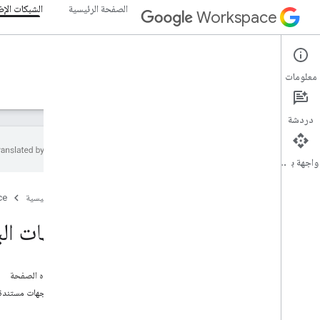
الصفحة الرئيسية
الشبكات الإض
Workspace
Add-ons
معلومات
نظرة عامة
الأدلة
المرجع
نماذج
الدعم
دردشة
واجهة برمجة التطبيقات
نظرة عامة على الإضافات
الصفحة الرئيسية
ce
أنواع الإضافات
تثبيت الإضافات والسماح بها
واجهات ال
فتح الإضافات واستخدامها
البدء
على هذه الصفحة
التطوير على Google Workspace
إنشاء واجهات مستندة 
إعداد موافقة OAuth