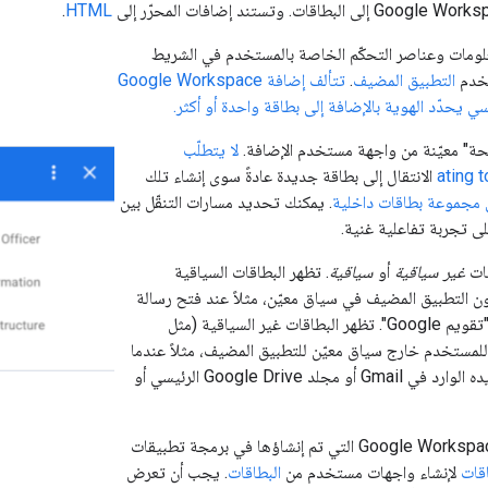
.
HTML
لومات وعناصر التحكّم الخاصة بالمستخدم في الشريط
تخدم
التطبيق المضيف
.
تتألف إضافة Google Workspace
 يحدّد الهوية بالإضافة إلى بطاقة واحدة أو أكثر.
حة" معيّنة من واجهة مستخدم الإضافة.
لا يتطلّب
الانتقال إلى بطاقة جديدة عادةً سوى إنشاء تلك
مجموعة بطاقات داخلية
. يمكنك تحديد مسارات التنقّل بين
ى تجربة تفاعلية غنية.
قات
غير سياقية
أو
سياقية
. تظهر البطاقات السياقية
 التطبيق المضيف في سياق معيّن، مثلاً عند فتح رسالة
للمستخدم خارج سياق معيّن للتطبيق المضيف، مثلاً عندما
يعرض المستخدم بريده الوارد في Gmail أو مجلد Google Drive الرئيسي أو
تستخدم إضافات Google Workspace التي تم إنشاؤها في برمجة تطبيقات
اقات
لإنشاء واجهات مستخدم من
البطاقات
. يجب أن تعرض