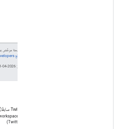
إنّ محتوى هذه الصفحة مرخّص 
مراجعة
سياسات موقع Google Developers‏
تاريخ التعديل الأخير: 2026-04-01 (حسب التوقيت العالمي المتفَّق عليه)
المدونة
‫X ‏(Twitter سابقًا)
الاطّلاع على مدونة Google
(Twitter)
Workspace Developers