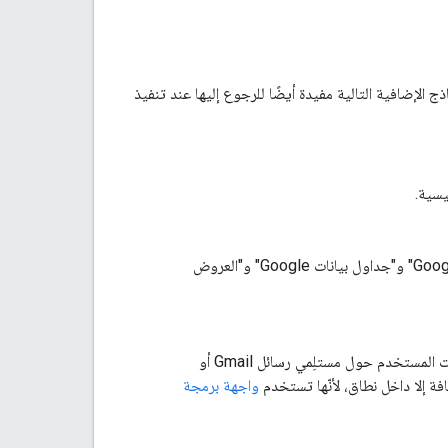
الإضافية التالية مفيدة أيضًا للرجوع إليها عند تنفيذ
سية.
يعرض نموذج الإضافة هذا إضافة تتيح للمستخدمين ترجمة النصوص من داخل "مستندات Google" و"جداول بيانات Google" و"العروض
يعرض نموذج الإضافة هذا نموذجًا أكثر تعقيدًا لإضافة Google Workspace يعرض معلومات المستخدم حول مستلِمي رسائل Gmail أو
واجهة برمجة