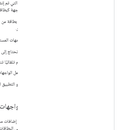
استخدام الإجراءات العامة
عرض الواجهة كبطاقا
إضافة الإكمال التلقائي إلى إدخالات النص
قراءة لغة المستخدم والمنطقة الزمنية
تتألف كل بطاقة من 
توسيع Gmail
مثل الأزرار.
توسيع تقويم Google
توسيع Google Drive
توفّر الواجهات المستند
توسيع أدوات تحرير Google
لا تحتاج إلى معرفة HTML أو CSS لإنشاء واجها
توسيع نطاق Google Chat
توسيع نطاق Google Meet
يتم تلقائيًا تنسيق ا
توسيع Google Workspace Studio
تعمل الواجهات
ربط إضافتك بخدمات تابعة لجهات خارجية
Gmail هو التطبيق المضيف الوحيد الذي يمكن توسيع نطاقه من خلال إضافات Google Workspace على الأجهزة الجوّالة.
الاختبار وتصحيح الأخطاء
سجلات أخطاء طلبات البحث
أفضل الممارسات
إنشاء واجهات 
القيود
مسرد المصطلحات
عند إنشاء إضافات مست
مستندة إلى البطاقات:
ترقية الإضافات القديمة