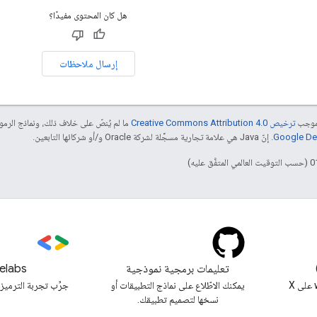
هل كان المحتوى مفيدًا؟
إرسال ملاحظات
بموجب
ترخيص Creative Commons Attribution 4.0‏
ما لم يُنصّ على خلاف ذلك، ونماذج الر
. إنّ Java هي علامة تجارية مسجَّلة لشركة Oracle و/أو شركائها التابعين.
تعليمات برمجية نموذجية
elabs
متابعة @workspacedevs على X
يمكنك الاطّلاع على نماذج التطبيقات أو
جرِّب تجربة الترميز 
نسخها لتصميم تطبيقك.