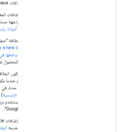
تستند إضافات Google Workspace إلى البطاقات. وتستند إضافات المحرّر إلى
تطوير إضافات Google Workspace
تعرض الإضافات المع
نظرة عامة
الجانبي لواجهة مس
البدء السريع
من شريط أدوات رئيسي
ملفات البيانات
المستويات
تمثّل كل بطاقة "صف
الإنشاء باستخدام نقاط نهاية HTTP
الانتقating to a new card
إنشاء بطاقات
البطاقة و
وضعها في 
نظرة عامة
البطاقات للحصول عل
البطاقات
صفحات رئيسية
يمكن أن تكون البطا
الأدوات
للمستخدم عندما يكون
الإجراءات
Gmail أو حدث في "تقويم Google". تظهر البطاقات غير السياقية (مثل
كائنات الأحداث
الصفحات الرئيسية
) 
أسباب طلب المساعدة
دليل الأسلوب
"تقويم Google".
إنشاء بطاقات تفاعلية
Google خدمة
البط
التنقّل بين البطاقات