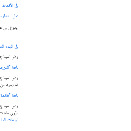
نشر إضافة
دليل الأنماط
نظرة عامة
تحديث إضافة منشورة
أفضل الممارس
يمكنك الرجوع إلى هذ
الإضافة:
دليل البدء السريع 
يعرض نموذج 
إضافة "الترجمة" في pace
التقديمية من Google"
إضافة "قائمة الفِرق" ف
محرّري ملفات Drive أو الحاضرين في أحداث "تقويم Google". لا يمكنك استخدام هذه الإضافة إلا داخل نطاق، لأنّ
تطبيقات الدل