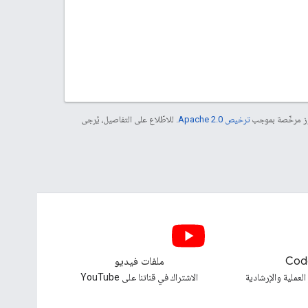
موز مرخّصة بموجب
ترخيص Apache 2.0‏
. للاطّلاع على التفاصيل، يُرجى
Cod
ملفات فيديو
العملية والإرشادية
الاشتراك في قناتنا على YouTube