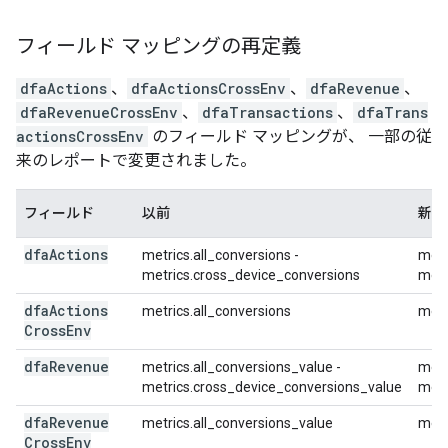
フィールド マッピングの再定義
dfaActions
、
dfaActionsCrossEnv
、
dfaRevenue
、
dfaRevenueCrossEnv
、
dfaTransactions
、
dfaTrans
actionsCrossEnv
のフィールド マッピングが、 一部の従
来のレポートで変更されました。
フィールド
以前
新し
dfa
Actions
metrics.all_conversions -
metr
metrics.cross_device_conversions
metr
dfa
Actions
metrics.all_conversions
metr
Cross
Env
dfa
Revenue
metrics.all_conversions_value -
metr
metrics.cross_device_conversions_value
metr
dfa
Revenue
metrics.all_conversions_value
metr
Cross
Env