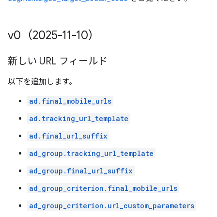
v0（2025-11-10）
新しい URL フィールド
以下を追加します。
ad.final_mobile_urls
ad.tracking_url_template
ad.final_url_suffix
ad_group.tracking_url_template
ad_group.final_url_suffix
ad_group_criterion.final_mobile_urls
ad_group_criterion.url_custom_parameters