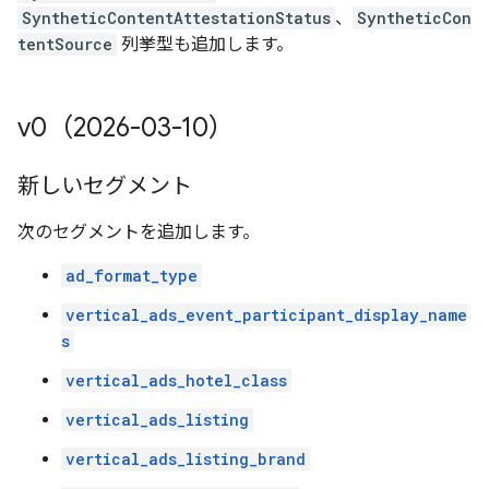
SyntheticContentAttestationStatus
、
SyntheticCon
tentSource
列挙型も追加します。
v0（2026-03-10）
新しいセグメント
次のセグメントを追加します。
ad_format_type
vertical_ads_event_participant_display_name
s
vertical_ads_hotel_class
vertical_ads_listing
vertical_ads_listing_brand