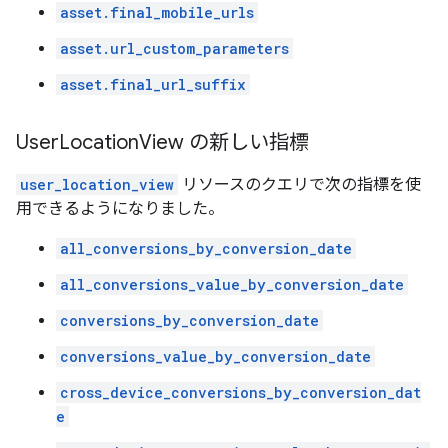
asset.final_mobile_urls
asset.url_custom_parameters
asset.final_url_suffix
User
Location
View の新しい指標
user_location_view
リソースのクエリで次の指標を使
用できるようになりました。
all_conversions_by_conversion_date
all_conversions_value_by_conversion_date
conversions_by_conversion_date
conversions_value_by_conversion_date
cross_device_conversions_by_conversion_dat
e