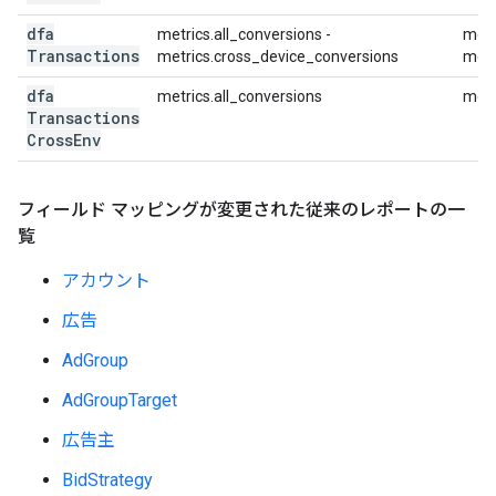
dfa
metrics.all_conversions -
metr
Transactions
metrics.cross_device_conversions
metr
dfa
metrics.all_conversions
metr
Transactions
Cross
Env
フィールド マッピングが変更された従来のレポートの一
覧
アカウント
広告
AdGroup
AdGroupTarget
広告主
BidStrategy