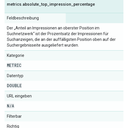
metrics
.
absolute
_
top
_
impression
_
percentage
Feldbeschreibung
Der „Anteil an Impressionen an oberster Position im
Suchnetzwerk“ ist der Prozentsatz der Impressionen für
Suchanzeigen, die an der auffälligsten Position oben auf der
Suchergebnisseite ausgeliefert wurden.
Kategorie
METRIC
Datentyp
DOUBLE
URL eingeben
N
/
A
Filterbar
Richtig