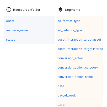
info_outline
layers
Ressourcenfelder
Segmente
Asset
ad_format_type
resource_name
ad_network_type
status
asset_interaction_target.asset
asset_interaction_target.interacti
conversion_action
conversion_action_category
conversion_action_name
date
day_of_week
Gerät