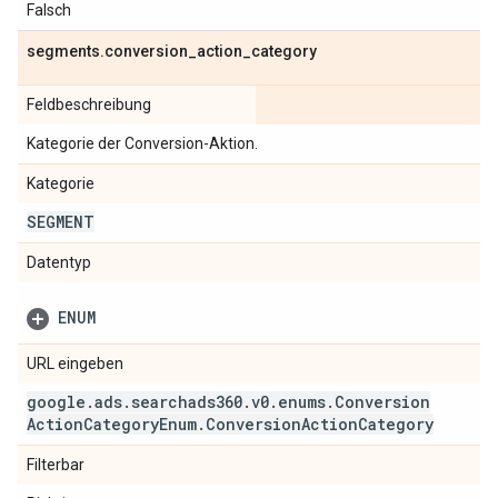
Falsch
segments
.
conversion
_
action
_
category
Feldbeschreibung
Kategorie der Conversion-Aktion.
Kategorie
SEGMENT
Datentyp
ENUM
URL eingeben
google
.
ads
.
searchads360
.
v0
.
enums
.
Conversion
Action
Category
Enum
.
Conversion
Action
Category
Filterbar