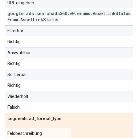
URL eingeben
google
.
ads
.
searchads360
.
v0
.
enums
.
Asset
Link
Status
Enum
.
Asset
Link
Status
Filterbar
Richtig
Auswählbar
Richtig
Sortierbar
Richtig
Wiederholt
Falsch
segments
.
ad
_
format
_
type
Feldbeschreibung