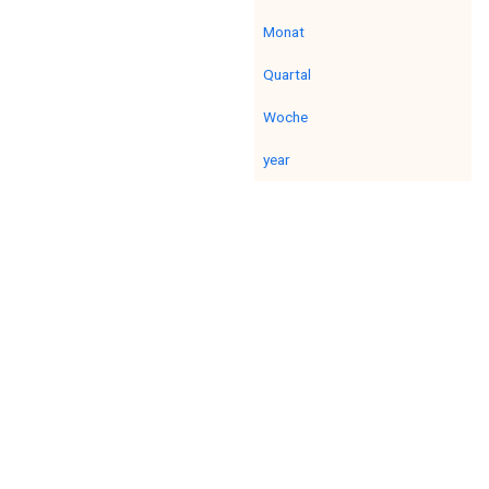
Monat
Quartal
Woche
year