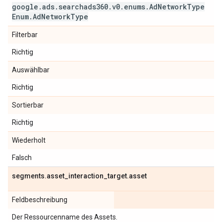
google
.
ads
.
searchads360
.
v0
.
enums
.
Ad
Network
Type
Enum
.
Ad
Network
Type
Filterbar
Richtig
Auswählbar
Richtig
Sortierbar
Richtig
Wiederholt
Falsch
segments
.
asset
_
interaction
_
target
.
asset
Feldbeschreibung
Der Ressourcenname des Assets.