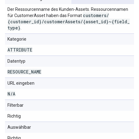
Der Ressourcenname des Kunden-Assets. Ressourcennamen
customers
/
für CustomerAsset haben das Format
{customer
_
id}
/
customer
Assets
/
{asset
_
id}~{field
_
type}
.
Kategorie
ATTRIBUTE
Datentyp
RESOURCE
_
NAME
URL eingeben
N
/
A
Filterbar
Richtig
Auswählbar
Richtig