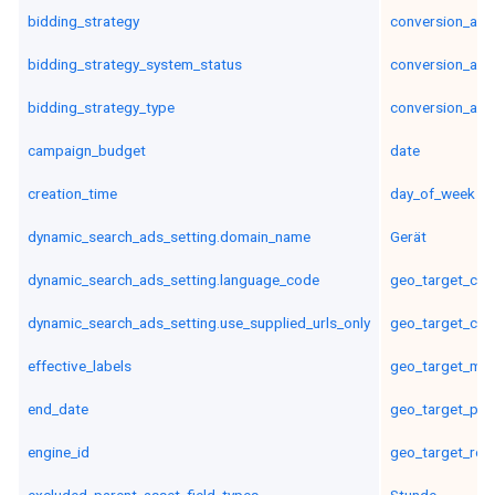
bidding_strategy
conversion_act
bidding_strategy_system_status
conversion_act
bidding_strategy_type
conversion_act
campaign_budget
date
creation_time
day_of_week
dynamic_search_ads_setting.domain_name
Gerät
dynamic_search_ads_setting.language_code
geo_target_city
dynamic_search_ads_setting.use_supplied_urls_only
geo_target_cou
effective_labels
geo_target_met
end_date
geo_target_pos
engine_id
geo_target_reg