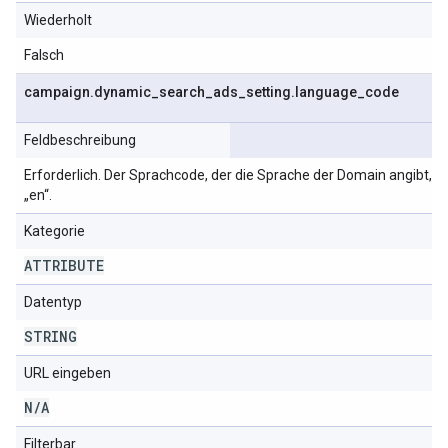
Wiederholt
Falsch
campaign
.
dynamic
_
search
_
ads
_
setting
.
language
_
code
Feldbeschreibung
Erforderlich. Der Sprachcode, der die Sprache der Domain angibt, z.
„en“.
Kategorie
ATTRIBUTE
Datentyp
STRING
URL eingeben
N
/
A
Filterbar