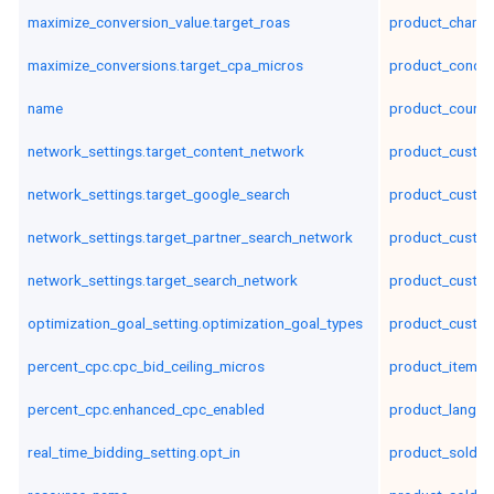
maximize_conversion_value.target_roas
product_channel
maximize_conversions.target_cpa_micros
product_condit
name
product_countr
network_settings.target_content_network
product_custom
network_settings.target_google_search
product_custom
network_settings.target_partner_search_network
product_custom
network_settings.target_search_network
product_custom
optimization_goal_setting.optimization_goal_types
product_custom
percent_cpc.cpc_bid_ceiling_micros
product_item_i
percent_cpc.enhanced_cpc_enabled
product_langua
real_time_bidding_setting.opt_in
product_sold_b