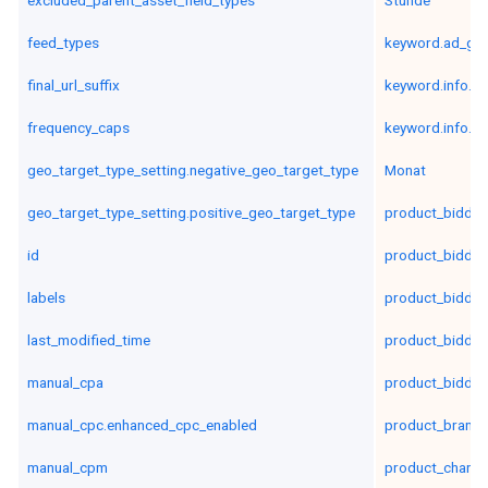
excluded_parent_asset_field_types
Stunde
feed_types
keyword.ad_gro
final_url_suffix
keyword.info.m
frequency_caps
keyword.info.te
geo_target_type_setting.negative_geo_target_type
Monat
geo_target_type_setting.positive_geo_target_type
product_biddin
id
product_biddin
labels
product_biddin
last_modified_time
product_biddin
manual_cpa
product_biddin
manual_cpc.enhanced_cpc_enabled
product_brand
manual_cpm
product_channe