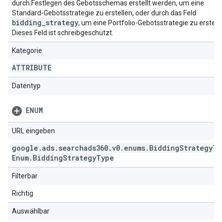
durch Festlegen des Gebotsschemas erstellt werden, um eine
Standard-Gebotsstrategie zu erstellen, oder durch das Feld
bidding
_
strategy
, um eine Portfolio-Gebotsstrategie zu erstelle
Dieses Feld ist schreibgeschützt.
Kategorie
ATTRIBUTE
Datentyp
ENUM
URL eingeben
google
.
ads
.
searchads360
.
v0
.
enums
.
Bidding
Strategy
Ty
Enum
.
Bidding
Strategy
Type
Filterbar
Richtig
Auswählbar