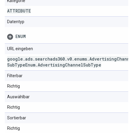
Kategorie
ATTRIBUTE
Datentyp
ENUM
URL eingeben
google
.
ads
.
searchads360
.
v0
.
enums
.
Advertising
Channe
Sub
Type
Enum
.
Advertising
Channel
Sub
Type
Filterbar
Richtig
Auswählbar
Richtig
Sortierbar
Richtig