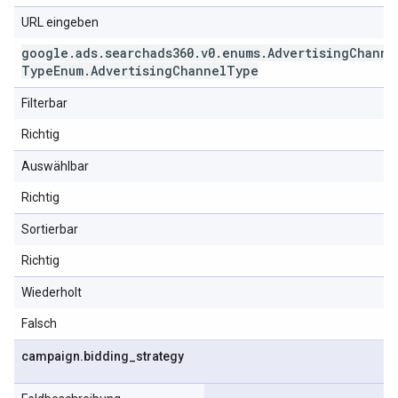
URL eingeben
google
.
ads
.
searchads360
.
v0
.
enums
.
Advertising
Channe
Type
Enum
.
Advertising
Channel
Type
Filterbar
Richtig
Auswählbar
Richtig
Sortierbar
Richtig
Wiederholt
Falsch
campaign
.
bidding
_
strategy