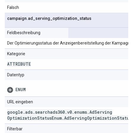
Falsch
campaign
.
ad
_
serving
_
optimization
_
status
Feldbeschreibung
Der Optimierungsstatus der Anzeigenbereitstellung der Kampagne
Kategorie
ATTRIBUTE
Datentyp
ENUM
URL eingeben
google
.
ads
.
searchads360
.
v0
.
enums
.
Ad
Serving
Optimization
Status
Enum
.
Ad
Serving
Optimization
Status
Filterbar