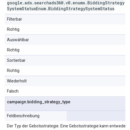
google
.
ads
.
searchads360
.
v0
.
enums
.
Bidding
Strategy
System
Status
Enum
.
Bidding
Strategy
System
Status
Filterbar
Richtig
Auswählbar
Richtig
Sortierbar
Richtig
Wiederholt
Falsch
campaign
.
bidding
_
strategy
_
type
Feldbeschreibung
Der Typ der Gebotsstrategie. Eine Gebotsstrategie kann entweder