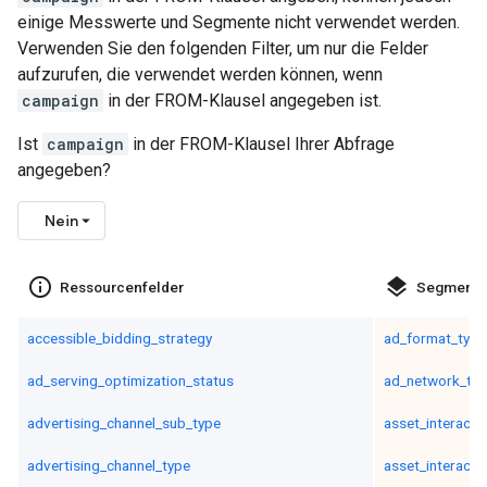
einige Messwerte und Segmente nicht verwendet werden.
Verwenden Sie den folgenden Filter, um nur die Felder
aufzurufen, die verwendet werden können, wenn
campaign
in der FROM-Klausel angegeben ist.
Ist
campaign
in der FROM-Klausel Ihrer Abfrage
angegeben?
Nein
info_outline
layers
Ressourcenfelder
Segmente
accessible_bidding_strategy
ad_format_type
ad_serving_optimization_status
ad_network_ty
advertising_channel_sub_type
asset_interacti
advertising_channel_type
asset_interacti