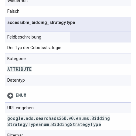
Wiederholt
Falsch
accessible
_
bidding
_
strategy
.
type
Feldbeschreibung
Der Typ der Gebotsstrategie.
Kategorie
ATTRIBUTE
Datentyp
ENUM
URL eingeben
google
.
ads
.
searchads360
.
v0
.
enums
.
Bidding
Strategy
Type
Enum
.
Bidding
Strategy
Type
Filterbar