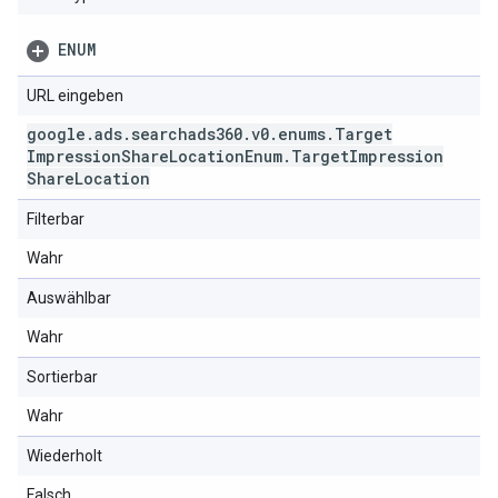
ENUM
URL eingeben
google
.
ads
.
searchads360
.
v0
.
enums
.
Target
Impression
Share
Location
Enum
.
Target
Impression
Share
Location
Filterbar
Wahr
Auswählbar
Wahr
Sortierbar
Wahr
Wiederholt
Falsch