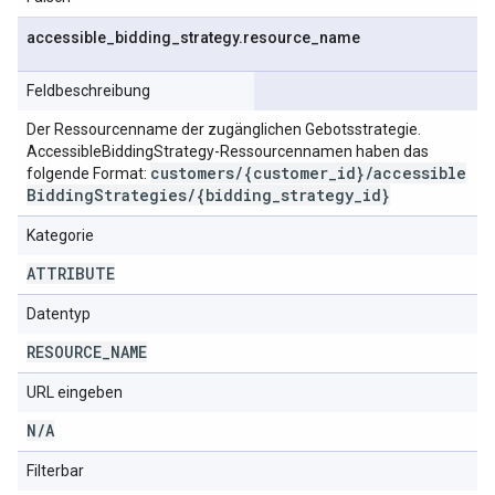
accessible
_
bidding
_
strategy
.
resource
_
name
Feldbeschreibung
Der Ressourcenname der zugänglichen Gebotsstrategie.
AccessibleBiddingStrategy-Ressourcennamen haben das
customers
/
{customer
_
id}
/
accessible
folgende Format:
Bidding
Strategies
/
{bidding
_
strategy
_
id}
Kategorie
ATTRIBUTE
Datentyp
RESOURCE
_
NAME
URL eingeben
N
/
A
Filterbar