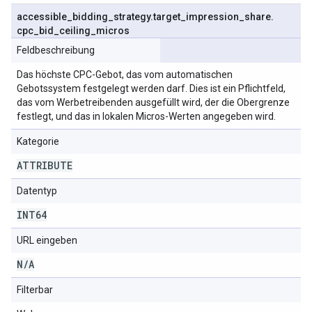
accessible
_
bidding
_
strategy
.
target
_
impression
_
share
.
cpc
_
bid
_
ceiling
_
micros
Feldbeschreibung
Das höchste CPC-Gebot, das vom automatischen
Gebotssystem festgelegt werden darf. Dies ist ein Pflichtfeld,
das vom Werbetreibenden ausgefüllt wird, der die Obergrenze
festlegt, und das in lokalen Micros-Werten angegeben wird.
Kategorie
ATTRIBUTE
Datentyp
INT64
URL eingeben
N
/
A
Filterbar