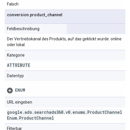
Falsch
conversion
.
product
_
channel
Feldbeschreibung
Der Vertriebskanal des Produkts, auf das geklickt wurde: online
oder lokal.
Kategorie
ATTRIBUTE
Datentyp
ENUM
URL eingeben
google
.
ads
.
searchads360
.
v0
.
enums
.
Product
Channel
Enum
.
Product
Channel
Filterbar