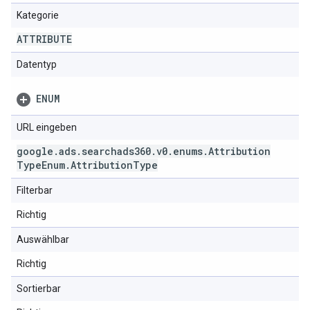
Kategorie
ATTRIBUTE
Datentyp
ENUM
URL eingeben
google
.
ads
.
searchads360
.
v0
.
enums
.
Attribution
Type
Enum
.
Attribution
Type
Filterbar
Richtig
Auswählbar
Richtig
Sortierbar