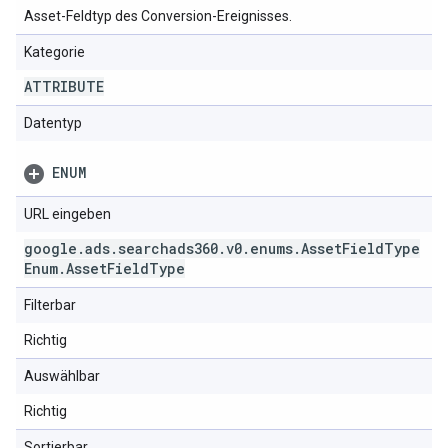
Asset-Feldtyp des Conversion-Ereignisses.
Kategorie
ATTRIBUTE
Datentyp
ENUM
URL eingeben
google
.
ads
.
searchads360
.
v0
.
enums
.
Asset
Field
Type
Enum
.
Asset
Field
Type
Filterbar
Richtig
Auswählbar
Richtig
Sortierbar