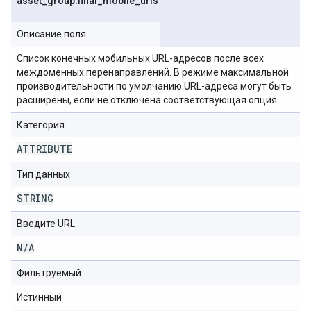
asset
_
group
.
final
_
mobile
_
urls
Описание поля
Список конечных мобильных URL-адресов после всех
междоменных перенаправлений. В режиме максимальной
производительности по умолчанию URL-адреса могут быть
расширены, если не отключена соответствующая опция.
Категория
ATTRIBUTE
Тип данных
STRING
Введите URL
N
/
A
Фильтруемый
Истинный