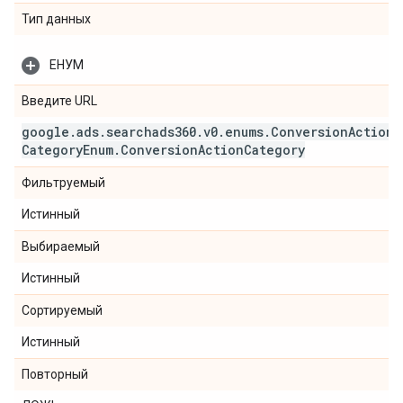
Тип данных
ЕНУМ
Введите URL
google
.
ads
.
searchads360
.
v0
.
enums
.
Conversion
Action
Category
Enum
.
Conversion
Action
Category
Фильтруемый
Истинный
Выбираемый
Истинный
Сортируемый
Истинный
Повторный