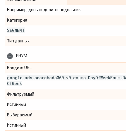
Например, день недели: понедельник.
Категория
SEGMENT
Тип данных
ЕНУМ
Введите URL
google
.
ads
.
searchads360
.
v0
.
enums
.
Day
Of
Week
Enum
.
Day
Of
Week
Фильтруемый
Истинный
Выбираемый
Истинный