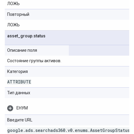
ЛОЖЬ
Повторный
ЛОЖЬ
asset
_
group
.
status
Описание поля
Состояние группы активов.
Категория
ATTRIBUTE
Тип данных
ЕНУМ
Введите URL
google
.
ads
.
searchads360
.
v0
.
enums
.
Asset
Group
Status