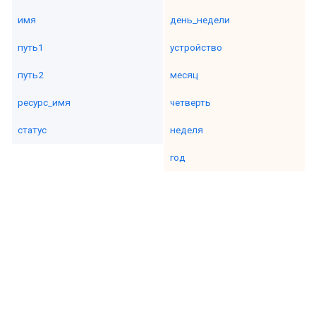
имя
день_недели
путь1
устройство
путь2
месяц
ресурс_имя
четверть
статус
неделя
год