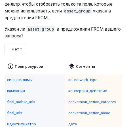
фильтр, чтобы отобразить только те поля, которые
можно использовать, если
asset_group
указан в
предложении FROM.
Указан ли
asset_group
в предложении FROM вашего
запроса?
Нет
info_outline
layers
Поля ресурсов
Сегменты
сила рекламы
ad_network_type
кампания
конверсия_действие
final_mobile_urls
conversion_action_category
final_urls
conversion_action_name
идентификатор
дата