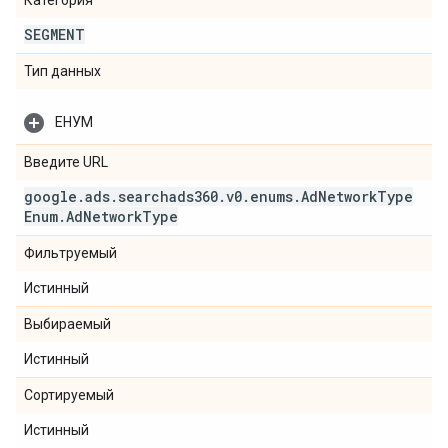
Категория
SEGMENT
Тип данных
ЕНУМ
Введите URL
google
.
ads
.
searchads360
.
v0
.
enums
.
Ad
Network
Type
Enum
.
Ad
Network
Type
Фильтруемый
Истинный
Выбираемый
Истинный
Сортируемый
Истинный