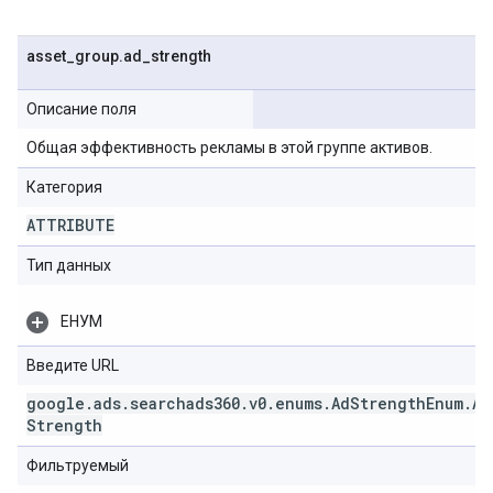
asset
_
group
.
ad
_
strength
Описание поля
Общая эффективность рекламы в этой группе активов.
Категория
ATTRIBUTE
Тип данных
ЕНУМ
Введите URL
google
.
ads
.
searchads360
.
v0
.
enums
.
Ad
Strength
Enum
.
Ad
Strength
Фильтруемый