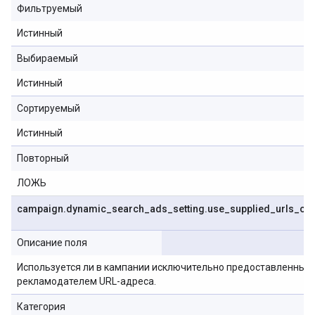
Фильтруемый
Истинный
Выбираемый
Истинный
Сортируемый
Истинный
Повторный
ЛОЖЬ
campaign
.
dynamic
_
search
_
ads
_
setting
.
use
_
supplied
_
urls
_
onl
Описание поля
Используется ли в кампании исключительно предоставленные
рекламодателем URL-адреса.
Категория