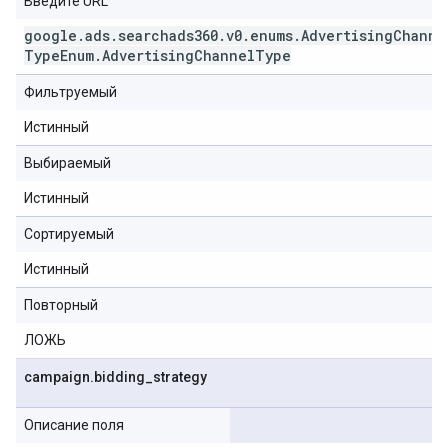
Введите URL
google
.
ads
.
searchads360
.
v0
.
enums
.
Advertising
Channe
Type
Enum
.
Advertising
Channel
Type
Фильтруемый
Истинный
Выбираемый
Истинный
Сортируемый
Истинный
Повторный
ЛОЖЬ
campaign
.
bidding
_
strategy
Описание поля