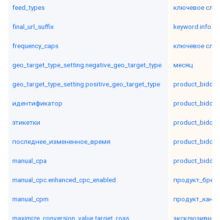
feed_types
ключевое сло
final_url_suffix
keyword.info.m
frequency_caps
ключевое сло
geo_target_type_setting.negative_geo_target_type
месяц
geo_target_type_setting.positive_geo_target_type
product_biddin
идентификатор
product_biddin
этикетки
product_biddin
последнее_измененное_время
product_biddin
manual_cpa
product_biddin
manual_cpc.enhanced_cpc_enabled
продукт_брен
manual_cpm
продукт_кана
maximize_conversion_value.target_roas
эксклюзивнос