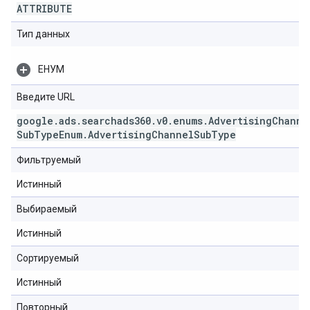
ATTRIBUTE
Тип данных
ЕНУМ
Введите URL
google
.
ads
.
searchads360
.
v0
.
enums
.
Advertising
Channe
Sub
Type
Enum
.
Advertising
Channel
Sub
Type
Фильтруемый
Истинный
Выбираемый
Истинный
Сортируемый
Истинный
Повторный