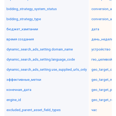
bidding_strategy_system_status
conversion_act
bidding_strategy_type
conversion_act
бюджет_кампании
дата
время создания
день_недели
dynamic_search_ads_setting.domain_name
устройство
dynamic_search_ads_setting.language_code
гео_целевой_г
dynamic_search_ads_setting.use_supplied_urls_only
geo_target_cou
эффективные_метки
geo_target_met
конечная_дата
geo_target_pos
engine_id
geo_target_reg
excluded_parent_asset_field_types
час