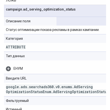
ЛОЖЬ
campaign
.
ad
_
serving
_
optimization
_
status
Описание поля
Статус оптимизации показа рекламы в рамках кампании.
Категория
ATTRIBUTE
Тип данных
ЕНУМ
Введите URL
google
.
ads
.
searchads360
.
v0
.
enums
.
Ad
Serving
Optimization
Status
Enum
.
Ad
Serving
Optimization
Status
Фильтруемый
Истинный