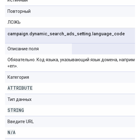
Истинный
Повторный
ЛОЖЬ
campaign
.
dynamic
_
search
_
ads
_
setting
.
language
_
code
Описание поля
Обязательно. Код языка, указывающий язык домена, например
«en».
Категория
ATTRIBUTE
Тип данных
STRING
Введите URL
N
/
A