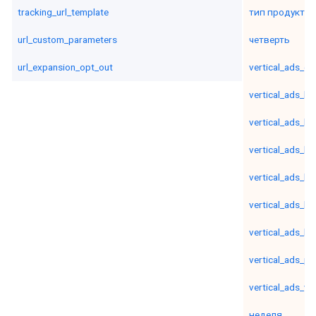
tracking_url_template
тип продукта_
url_custom_parameters
четверть
url_expansion_opt_out
vertical_ads_ev
vertical_ads_ho
vertical_ads_lis
vertical_ads_li
vertical_ads_lis
vertical_ads_lis
vertical_ads_lis
vertical_ads_pa
vertical_ads_ver
неделя