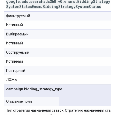
google
.
ads
.
searchads360
.
v0
.
enums
.
Bidding
Strategy
System
Status
Enum
.
Bidding
Strategy
System
Status
Фильтруемый
Истинный
Выбираемый
Истинный
Сортируемый
Истинный
Повторный
ЛОЖЬ
campaign
.
bidding
_
strategy
_
type
Описание поля
Тип стратегии назначения ставок. Стратегию назначения ставо