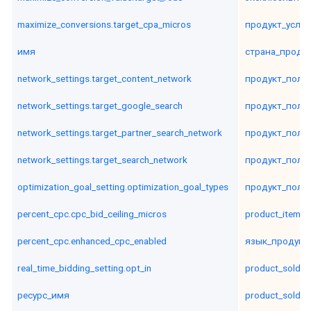
maximize_conversions.target_cpa_micros
продукт_усло
имя
страна_проду
network_settings.target_content_network
продукт_поль
network_settings.target_google_search
продукт_поль
network_settings.target_partner_search_network
продукт_поль
network_settings.target_search_network
продукт_поль
optimization_goal_setting.optimization_goal_types
продукт_поль
percent_cpc.cpc_bid_ceiling_micros
product_item_i
percent_cpc.enhanced_cpc_enabled
язык_продукт
real_time_bidding_setting.opt_in
product_sold_b
ресурс_имя
product_sold_b