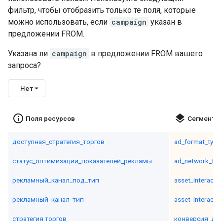
фильтр, чтобы отобразить только те поля, которые
можно использовать, если
campaign
указан в
предложении FROM.
Указана ли
campaign
в предложении FROM вашего
запроса?
Нет
info_outline
layers
Поля ресурсов
Сегменты
доступная_стратегия_торгов
ad_format_type
статус_оптимизации_показателей_рекламы
ad_network_ty
рекламный_канал_под_тип
asset_interacti
рекламный_канал_тип
asset_interacti
стратегия торгов
конверсия_де