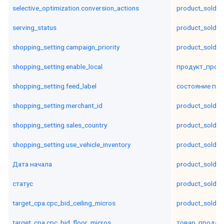
selective_optimization.conversion_actions
product_sold_b
serving_status
product_sold_b
shopping_setting.campaign_priority
product_sold_b
shopping_setting.enable_local
продукт_прод
shopping_setting.feed_label
состояние про
shopping_setting.merchant_id
product_sold_c
shopping_setting.sales_country
product_sold_c
shopping_setting.use_vehicle_inventory
product_sold_c
Дата начала
product_sold_c
статус
product_sold_c
target_cpa.cpc_bid_ceiling_micros
product_sold_i
target_cpa.cpc_bid_floor_micros
товар_продан