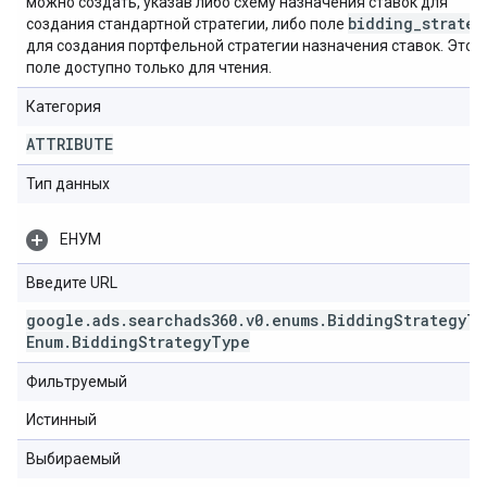
можно создать, указав либо схему назначения ставок для
bidding
_
strateg
создания стандартной стратегии, либо поле
для создания портфельной стратегии назначения ставок. Это
поле доступно только для чтения.
Категория
ATTRIBUTE
Тип данных
ЕНУМ
Введите URL
google
.
ads
.
searchads360
.
v0
.
enums
.
Bidding
Strategy
Ty
Enum
.
Bidding
Strategy
Type
Фильтруемый
Истинный
Выбираемый