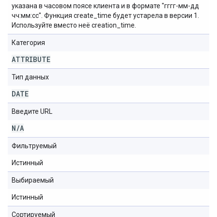
указана в часовом поясе клиента и в формате "гггг-мм-дд
чч:мм:сс". Функция create_time будет устарела в версии 1.
Используйте вместо неё creation_time.
Категория
ATTRIBUTE
Тип данных
DATE
Введите URL
N
/
A
Фильтруемый
Истинный
Выбираемый
Истинный
Сортируемый