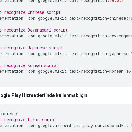
ementation
'
com
.
google
.
mlkit
:
text
-
recognition
:
16.0.1
'
o recognize Chinese script
ementation
'
com
.
google
.
mlkit
:
text
-
recognition
-
chinese
:
1
o recognize Devanagari script
ementation
'
com
.
google
.
mlkit
:
text
-
recognition
-
devanagar
o recognize Japanese script
ementation
'
com
.
google
.
mlkit
:
text
-
recognition
-
japanese
:
o recognize Korean script
ementation
'
com
.
google
.
mlkit
:
text
-
recognition
-
korean
:
16
ogle Play Hizmetleri'nde kullanmak için:
encies
{
o recognize Latin script
ementation
'
com
.
google
.
android
.
gms
:
play
-
services
-
mlkit
-