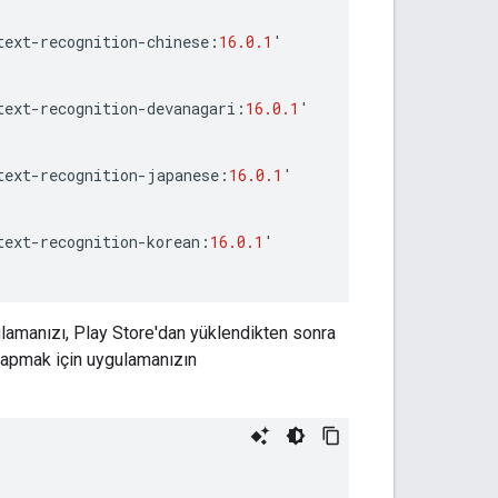
text
-
recognition
-
chinese
:
16.0.1
'
text
-
recognition
-
devanagari
:
16.0.1
'
text
-
recognition
-
japanese
:
16.0.1
'
text
-
recognition
-
korean
:
16.0.1
'
amanızı, Play Store'dan yüklendikten sonra
 yapmak için uygulamanızın