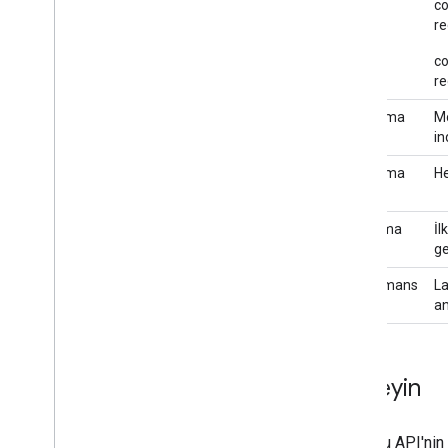
co
Doküman tarayıcı
re
Barkod tarama
Resim etiketleme
co
Nesne algılama ve izleme
re
Dijital mürekkep tanıma
Uygulama
Mo
Özel modeller
ind
Uygulama
He
Doğal dil
boyutu
Dil tanımlama
Çeviri
Başlatma
İl
Akıllı yanıt
süresi
ge
Varlık çıkarma (Beta)
Performans
La
an
İpuçları
Android'de model yükleme yolları
Android uygulama paketi boyutunu
Deneyin
küçültme
Koloni
Bu API'nin