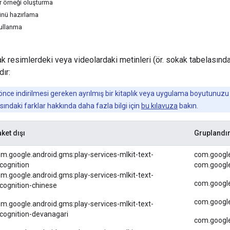
r örneği oluşturma
ünü hazırlama
ullanma
ak resimlerdeki veya videolardaki metinleri (ör. sokak tabelasındak
dır:
ce indirilmesi gereken ayrılmış bir kitaplık veya uygulama boyutunuzu artıra
ındaki farklar hakkında daha fazla bilgi için
bu kılavuza
bakın.
ket dışı
Gruplandır
m.google.android.gms:play-services-mlkit-text-
com.google
cognition
com.google
m.google.android.gms:play-services-mlkit-text-
com.google
cognition-chinese
com.google
m.google.android.gms:play-services-mlkit-text-
cognition-devanagari
com.google