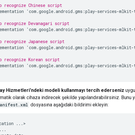
o recognize Chinese script
ementation
'
com
.
google
.
android
.
gms
:
play
-
services
-
mlkit
-
o recognize Devanagari script
ementation
'
com
.
google
.
android
.
gms
:
play
-
services
-
mlkit
-
o recognize Japanese script
ementation
'
com
.
google
.
android
.
gms
:
play
-
services
-
mlkit
-
o recognize Korean script
ementation
'
com
.
google
.
android
.
gms
:
play
-
services
-
mlkit
-
ay Hizmetleri'ndeki modeli kullanmayı tercih ederseniz
uygul
matik olarak cihaza indirecek şekilde yapılandırabilirsiniz. Bunu
anifest.xml
dosyasına aşağıdaki bildirimi ekleyin:
cation
...
>

...