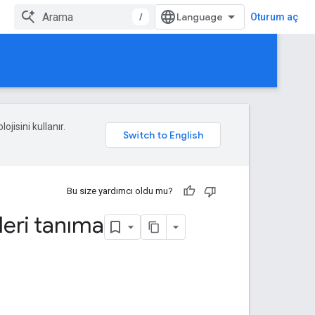
/
Oturum aç
ojisini kullanır.
Bu size yardımcı oldu mu?
leri tanıma