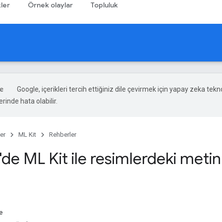
ler
Örnek olaylar
Topluluk
Google, içerikleri tercih ettiğiniz dile çevirmek için yapay zeka teknol
rinde hata olabilir.
er
ML Kit
Rehberler
de ML Kit ile resimlerdeki metin
e