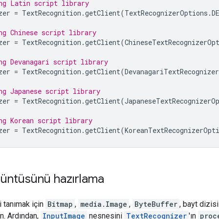
ng Latin script library
zer
=
TextRecognition
.
getClient
(
TextRecognizerOptions
.
D
ng Chinese script library
zer
=
TextRecognition
.
getClient
(
ChineseTextRecognizerOp
ng Devanagari script library
zer
=
TextRecognition
.
getClient
(
DevanagariTextRecognize
ng Japanese script library
zer
=
TextRecognition
.
getClient
(
JapaneseTextRecognizerO
ng Korean script library
zer
=
TextRecognition
.
getClient
(
KoreanTextRecognizerOpt
rüntüsünü hazırlama
 tanımak için
Bitmap
,
media.Image
,
ByteBuffer
, bayt dizi
n. Ardından,
InputImage
nesnesini
TextRecognizer
'ın
proc