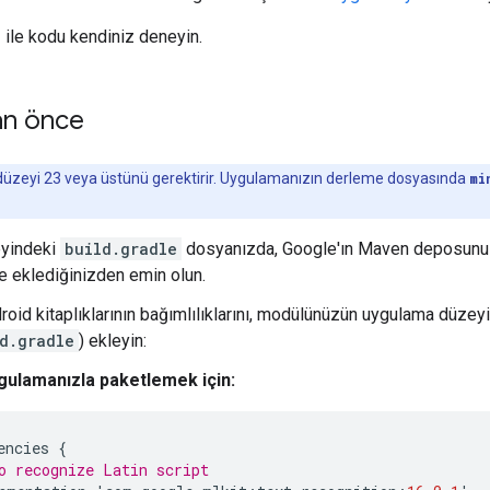
ile kodu kendiniz deneyin.
an önce
düzeyi 23 veya üstünü gerektirir. Uygulamanızın derleme dosyasında
mi
eyindeki
build.gradle
dosyanızda, Google'ın Maven deposun
e eklediğinizden emin olun.
roid kitaplıklarının bağımlılıklarını, modülünüzün uygulama düzey
d.gradle
) ekleyin:
gulamanızla paketlemek için:
encies
{
o recognize Latin script