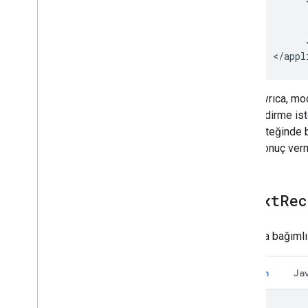
      
      
<
/
appl
Ayrıca, mod
indirme is
isteğinde b
sonuç ver
1
.
Text
Rec
Yukarıda bağımlıl
Kotlin
Ja