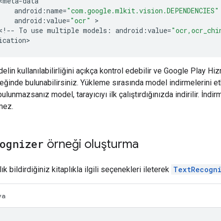
<
meta
-
data
android
:
name
=
"com.google.mlkit.vision.DEPENDENCIES"
android
:
value
=
"ocr"
 >

<
!
--
To
use
multiple
models
:
android
:
value
=
"ocr,ocr_chi
ication
elin kullanılabilirliğini açıkça kontrol edebilir ve Google Play Hi
teğinde bulunabilirsiniz. Yükleme sırasında model indirmelerini 
ulunmazsanız model, tarayıcıyı ilk çalıştırdığınızda indirilir. İn
mez.
ognizer
örneği oluşturma
ık bildirdiğiniz kitaplıkla ilgili seçenekleri ileterek
TextRecogn
va