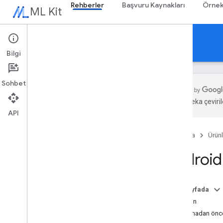
Rehberler
Başvuru Kaynakları
Örnek
ML Kit
Rehberler
Bilgi
Sohbet
Yapay zeka çevirile
API
Genel bakış
Sürüm notları
Ana Sayfa
Ürünl
Bilinen sorunlar
Erken erişim programı
Android'
Firebase için ML Kit'ten Taşıma
Mobile Vision'dan veri taşıma
Bu sayfada
Gen
AI
Deneyin
Genel bakış
Başlamadan önc
Özetleme (Beta)