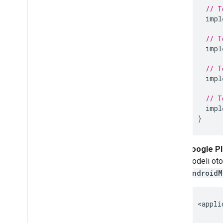
// T
impl
// T
impl
// T
impl
// T
impl
}
Google Pl
modeli oto
AndroidM
<
appli