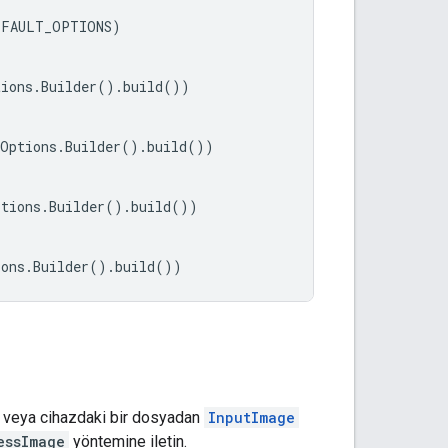
EFAULT_OPTIONS
)
tions
.
Builder
().
build
())
rOptions
.
Builder
().
build
())
ptions
.
Builder
().
build
())
ions
.
Builder
().
build
())
si veya cihazdaki bir dosyadan
InputImage
essImage
yöntemine iletin.