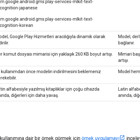
m.google.android.gms:play-services-mlkit-text-
cognition-japanese
m.google.android.gms:play-services-mlkit-text-
cognition-korean
del, Google Play Hizmetleri aracılığıyla dinamik olarak
Model, der
irilir.
bağlanır.
r komut dosyası mimarisi için yaklaşık 260 KB boyut artışı.
Mimari baş
artışı.
k kullanımdan önce modelin indirilmesini beklemeniz
Model hemen
rekebilir.
tin alfabesiyle yazılmış kitaplıklar için çoğu cihazda
Latin alfab
ında, diğerleri için daha yavaş.
anında, diğ
 kullanımına dair bir örnek görmek için
örnek uygulamayı
incele