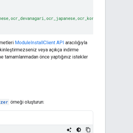
nese,ocr_devanagari,ocr_japanese,ocr_korean,..."
--
>

zmetleri
ModuleInstallClient API
aracılığıyla
etkinleştirmezseniz veya açıkça indirme
dirme tamamlanmadan önce yaptığınız istekler
izer
örneği oluşturun: