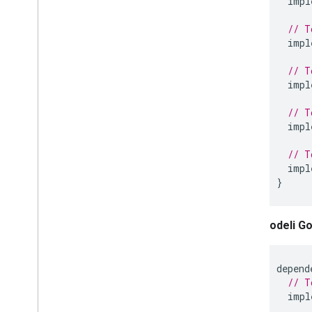
impl
// T
impl
// T
impl
// T
impl
// T
impl
}
Modeli Go
depend
// T
impl