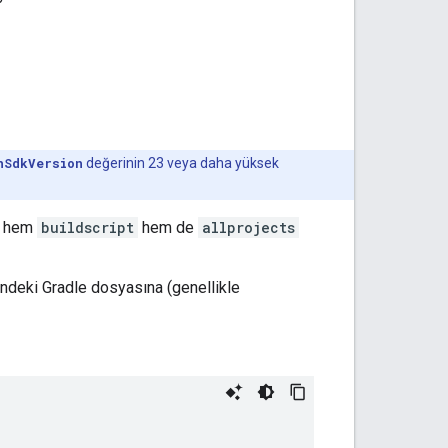
nSdkVersion
değerinin 23 veya daha yüksek
u hem
buildscript
hem de
allprojects
indeki Gradle dosyasına (genellikle