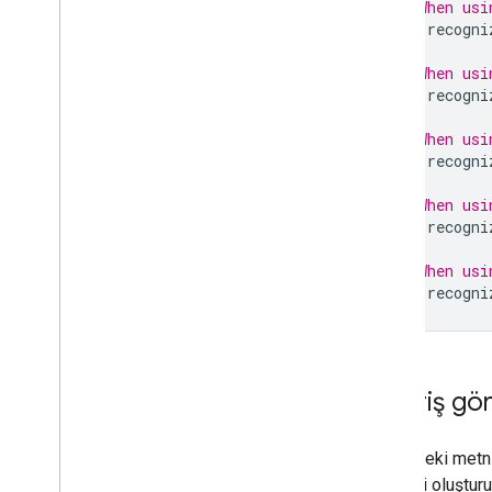
// When usi
val
recogni
// When usi
val
recogni
// When usi
val
recogni
// When usi
val
recogni
// When usi
val
recogni
2
.
Giriş gö
Resimdeki metni
nesnesi oluşturu