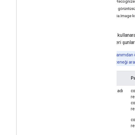
1. TextRecognize
Düzeltme (Beta)
2. Giriş görüntüs
Yeniden yazma (Beta)
media.Image k
Resim açıklaması (Beta)
Konuşma tanıma (alfa)
ML Kit'i kullanar
İstem (Beta)
özellikleri şunlar
AICore Geliştirici Önizleme Programı
Bu API, kullanımdan ön
Vision
İki yükleme seçeneği aras
Metin tanıma v2
Genel bakış
Özellik
Pa
Desteklenen diller
Android
Kitaplık adı
co
i
OS
re
Yüz algılama
co
Yüz örgüsü algılama (Beta)
re
Poz algılama (Beta)
co
Selfie segmentasyonu (Beta)
re
Konu segmentasyonu (Beta)