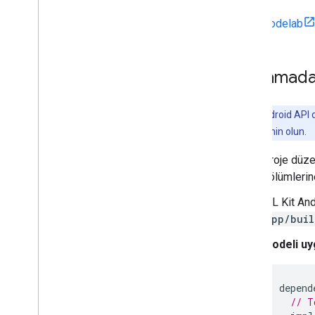
Şartlar ve Gizlilik
Android Veri Açıklaması
Codelab
i
OS Veri Açıklaması
Başlamad
Bu API, Android API 
olduğundan emin olun.
Proje düz
bölümlerin
ML Kit And
app/buil
Modeli uy
depend
// T