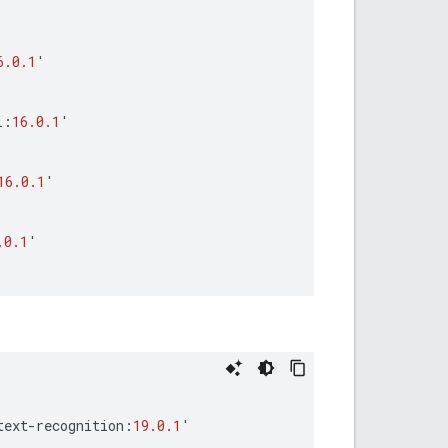
6.0.1
'
i
:
16.0.1
'
16.0.1
'
.0.1
'
text
-
recognition
:
19.0.1
'