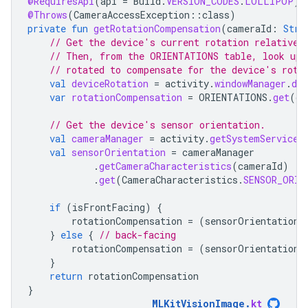
@RequiresApi
(
api
=
Build
.
VERSION_CODES
.
LOLLIPOP
)
@Throws
(
CameraAccessException
::
class
)
private
fun
getRotationCompensation
(
cameraId
:
Stri
// Get the device's current rotation relative 
// Then, from the ORIENTATIONS table, look up 
// rotated to compensate for the device's rota
val
deviceRotation
=
activity
.
windowManager
.
def
var
rotationCompensation
=
ORIENTATIONS
.
get
(
de
// Get the device's sensor orientation.
val
cameraManager
=
activity
.
getSystemService
(
val
sensorOrientation
=
cameraManager
.
getCameraCharacteristics
(
cameraId
)
.
get
(
CameraCharacteristics
.
SENSOR_ORIE
if
(
isFrontFacing
)
{
rotationCompensation
=
(
sensorOrientation
}
else
{
// back-facing
rotationCompensation
=
(
sensorOrientation
}
return
rotationCompensation
}
MLKitVisionImage
.
kt