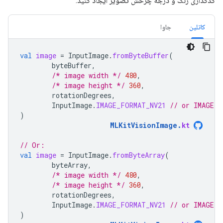
کدگذاری رنگ و درجه چرخش تصویر ایجاد کنید:
کاتلین
جاوا
val
image
=
InputImage
.
fromByteBuffer
(
byteBuffer
,
/* image width */
480
,
/* image height */
360
,
rotationDegrees
,
InputImage
.
IMAGE_FORMAT_NV21
// or IMAGE_F
)
MLKitVisionImage
.
kt
// Or:
val
image
=
InputImage
.
fromByteArray
(
byteArray
,
/* image width */
480
,
/* image height */
360
,
rotationDegrees
,
InputImage
.
IMAGE_FORMAT_NV21
// or IMAGE_F
)