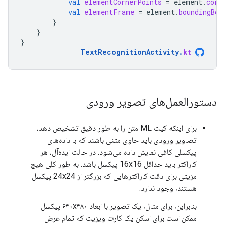
val
elementCornerPoints
=
element
.
corn
val
elementFrame
=
element
.
boundingBox
}
}
}
TextRecognitionActivity
.
kt
دستورالعمل‌های تصویر ورودی
برای اینکه کیت ML متن را به طور دقیق تشخیص دهد،
تصاویر ورودی باید حاوی متنی باشند که با داده‌های
پیکسلی کافی نمایش داده می‌شود. در حالت ایده‌آل، هر
کاراکتر باید حداقل 16x16 پیکسل باشد. به طور کلی هیچ
مزیتی برای دقت کاراکترهایی که بزرگتر از 24x24 پیکسل
هستند، وجود ندارد.
بنابراین، برای مثال، یک تصویر با ابعاد ۶۴۰x۴۸۰ پیکسل
ممکن است برای اسکن یک کارت ویزیت که تمام عرض