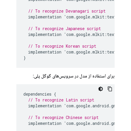
// To recognize Devanagari script
implementation
'
com
.
google
.
mlkit
:
text
-
recog
// To recognize Japanese script
implementation
'
com
.
google
.
mlkit
:
text
-
recog
// To recognize Korean script
implementation
'
com
.
google
.
mlkit
:
text
-
recog
}
برای استفاده از مدل در سرویس‌های گوگل پلی:
dependencies
{
// To recognize Latin script
implementation
'
com
.
google
.
android
.
gms
:
play
// To recognize Chinese script
implementation
'
com
.
google
.
android
.
gms
:
play