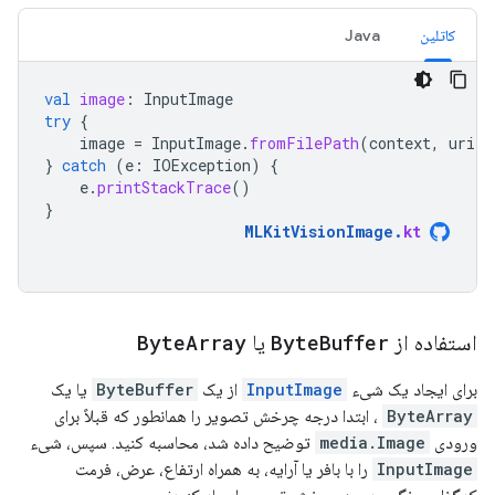
کاتلین
Java
val
image
:
InputImage
try
{
image
=
InputImage
.
fromFilePath
(
context
,
uri
)
}
catch
(
e
:
IOException
)
{
e
.
printStackTrace
()
}
MLKitVisionImage
.
kt
استفاده از
Buffer
Byte
یا
Array
Byte
برای ایجاد یک شیء
InputImage
از یک
ByteBuffer
یا یک
ByteArray
، ابتدا درجه چرخش تصویر را همانطور که قبلاً برای
ورودی
media.Image
توضیح داده شد، محاسبه کنید. سپس، شیء
InputImage
را با بافر یا آرایه، به همراه ارتفاع، عرض، فرمت