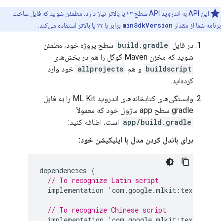
این API به اندروید API سطح ۲۳ یا بالاتر نیاز دارد. مطمئن شوید که فایل ساخت
برنامه شما از مقدار
minSdkVersion
برابر با ۲۳ یا بالاتر استفاده می‌کند.
در فایل
build.gradle
سطح پروژه خود، مطمئن
شوید که مخزن Maven گوگل را هم در بخش‌های
buildscript
و هم
allprojects
خود وارد
کرده‌اید.
وابستگی‌های کتابخانه‌های اندروید ML Kit را به فایل
gradle سطح app ماژول خود که معمولاً
app/build.gradle
است، اضافه کنید:
برای باندل کردن مدل با اپلیکیشن خود:
dependencies
{
// To recognize Latin script
implementation
'
com
.
google
.
mlkit
:
text
-
recog
// To recognize Chinese script
implementation
'
com
.
google
.
mlkit
:
text
-
recog