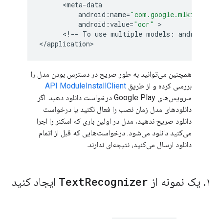
      <
meta
-
data
android
:
name
=
"com.google.mlkit.visi
android
:
value
=
"ocr"
 >

      <
!
--
To
use
multiple
models
:
android
:
va
<
/
application
همچنین می‌توانید به طور صریح در دسترس بودن مدل را
بررسی کرده و از طریق
API ModuleInstallClient
سرویس‌های Google Play درخواست دانلود دهید. اگر
دانلودهای مدل زمان نصب را فعال نکنید یا درخواست
دانلود صریح ندهید، مدل در اولین باری که اسکنر را اجرا
می‌کنید دانلود می‌شود. درخواست‌هایی که قبل از اتمام
دانلود ارسال می‌کنید، نتیجه‌ای ندارند.
۱
.
یک نمونه از
Recognizer
Text
ایجاد کنید