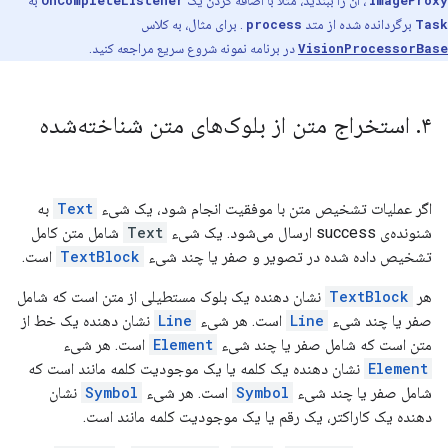
ImageProxy
، آن را ببندید، مثلاً با اضافه کردن یک
OnCompleteListener
به
Task
برگردانده شده از متد
process
. برای مثال، به کلاس
VisionProcessorBase
در برنامه نمونه شروع سریع مراجعه کنید.
۴
.
استخراج متن از بلوک‌های متن شناخته‌شده
اگر عملیات تشخیص متن با موفقیت انجام شود، یک شیء
Text
به
شنونده‌ی success ارسال می‌شود. یک شیء
Text
شامل متن کامل
تشخیص داده شده در تصویر و صفر یا چند شیء
TextBlock
است.
هر
TextBlock
نشان دهنده یک بلوک مستطیلی از متن است که شامل
صفر یا چند شیء
Line
است. هر شیء
Line
نشان دهنده یک خط از
متن است که شامل صفر یا چند شیء
Element
است. هر شیء
Element
نشان دهنده یک کلمه یا یک موجودیت کلمه مانند است که
شامل صفر یا چند شیء
Symbol
است. هر شیء
Symbol
نشان
دهنده یک کاراکتر، یک رقم یا یک موجودیت کلمه مانند است.