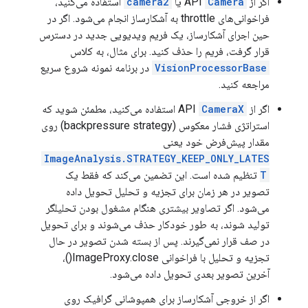
اگر از API
Camera
یا
camera2
استفاده می‌کنید،
فراخوانی‌های throttle به آشکارساز انجام می‌شود. اگر در
حین اجرای آشکارساز، یک فریم ویدیویی جدید در دسترس
قرار گرفت، فریم را حذف کنید. برای مثال، به کلاس
VisionProcessorBase
در برنامه نمونه شروع سریع
مراجعه کنید.
اگر از API
CameraX
استفاده می‌کنید، مطمئن شوید که
استراتژی فشار معکوس (backpressure strategy) روی
مقدار پیش‌فرض خود یعنی
ImageAnalysis.STRATEGY_KEEP_ONLY_LATES
T
تنظیم شده است. این تضمین می‌کند که فقط یک
تصویر در هر زمان برای تجزیه و تحلیل تحویل داده
می‌شود. اگر تصاویر بیشتری هنگام مشغول بودن تحلیلگر
تولید شوند، به طور خودکار حذف می‌شوند و برای تحویل
در صف قرار نمی‌گیرند. پس از بسته شدن تصویر در حال
تجزیه و تحلیل با فراخوانی ImageProxy.close()،
آخرین تصویر بعدی تحویل داده می‌شود.
اگر از خروجی آشکارساز برای همپوشانی گرافیک روی