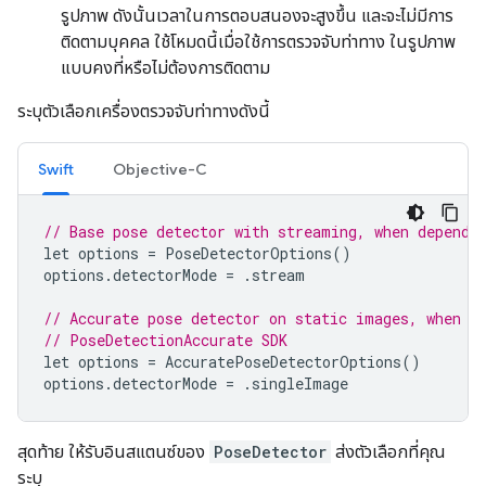
รูปภาพ ดังนั้นเวลาในการตอบสนองจะสูงขึ้น และจะไม่มีการ
ติดตามบุคคล ใช้โหมดนี้เมื่อใช้การตรวจจับท่าทาง ในรูปภาพ
แบบคงที่หรือไม่ต้องการติดตาม
ระบุตัวเลือกเครื่องตรวจจับท่าทางดังนี้
Swift
Objective-C
// Base pose detector with streaming, when dependi
let
options
=
PoseDetectorOptions
()
options
.
detectorMode
=
.
stream
// Accurate pose detector on static images, when d
// PoseDetectionAccurate SDK
let
options
=
AccuratePoseDetectorOptions
()
options
.
detectorMode
=
.
singleImage
สุดท้าย ให้รับอินสแตนซ์ของ
PoseDetector
ส่งตัวเลือกที่คุณ
ระบุ