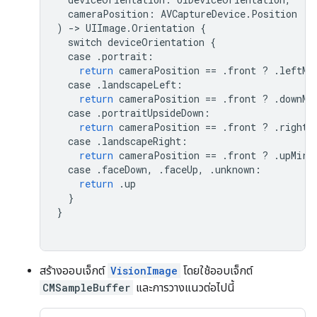
cameraPosition
:
AVCaptureDevice
.
Position
)
->
UIImage
.
Orientation
{
switch
deviceOrientation
{
case
.
portrait
:
return
cameraPosition
==
.
front
?
.
leftMi
case
.
landscapeLeft
:
return
cameraPosition
==
.
front
?
.
downMi
case
.
portraitUpsideDown
:
return
cameraPosition
==
.
front
?
.
rightM
case
.
landscapeRight
:
return
cameraPosition
==
.
front
?
.
upMirr
case
.
faceDown
,
.
faceUp
,
.
unknown
:
return
.
up
}
}
สร้างออบเจ็กต์
VisionImage
โดยใช้ออบเจ็กต์
CMSampleBuffer
และการวางแนวต่อไปนี้