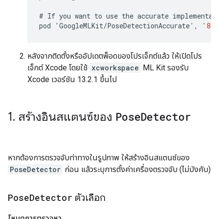
#
If
you
want
to
use
the
accurate
implementat
pod
'
GoogleMLKit
/
PoseDetectionAccurate
'
,
'
8.0
หลังจากติดตั้งหรืออัปเดตพ็อดของโปรเจ็กต์แล้ว ให้เปิดโปร
เจ็กต์ Xcode โดยใช้
xcworkspace
ML Kit รองรับ
Xcode เวอร์ชัน 13.2.1 ขึ้นไป
1
.
สร้างอินสแตนซ์ของ
Pose
Detector
หากต้องการตรวจจับท่าทางในรูปภาพ ให้สร้างอินสแตนซ์ของ
PoseDetector
ก่อน แล้วระบุการตั้งค่าเครื่องตรวจจับ (ไม่บังคับ)
Pose
Detector
ตัวเลือก
โหมดการตรวจหา