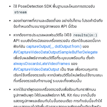
ใช้ PoseDetection SDK พื้นฐานและโหมดการตรวจจับ
stream
ลองถ่ายภาพที่ความละเอียดต่ำลง อย่างไรก็ตาม โปรดคำนึงถึง
ข้อกำหนดด้านขนาดรูปภาพของ API นี้ด้วย
หากต้องการประมวลผลเฟรมวิดีโอ ให้ใช้
results(in:)
API แบบซิงโครนัสของเครื่องตรวจจับ เรียกใช้เมธอดนี้จาก
ฟังก์ชัน
captureOutput(_, didOutput:from:)
ของ
AVCaptureVideoDataOutputSampleBufferDelegate
เพื่อรับผลลัพธ์จากเฟรมวิดีโอที่ระบุแบบพร้อมกัน ตั้งค่า
alwaysDiscardsLateVideoFrames
ของ
AVCaptureVideoDataOutput
เป็น true เพื่อควบคุมการ
เรียกใช้เครื่องตรวจจับ หากมีเฟรมวิดีโอใหม่พร้อมใช้งานขณะ
ที่เครื่องตรวจจับทำงานอยู่ ระบบจะทิ้งเฟรมนั้น
หากใช้เอาต์พุตของเครื่องตรวจจับเพื่อซ้อนทับกราฟิกบน
รูปภาพอินพุต ให้รับผลลัพธ์จาก ML Kit ก่อน จากนั้นจึง
แสดงรูปภาพและซ้อนทับในขั้นตอนเดียว การทำเช่นนี้จะทำให้
คุณแสดงผลไปยังพื้นผิวการแสดงผลเพียงครั้งเดียวสำหรับ