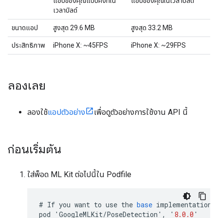
แอปของคุณแบบคงที่ใน
แอปของคุณในเวลาบิลด์
เวลาบิลด์
ขนาดแอป
สูงสุด 29.6 MB
สูงสุด 33.2 MB
ประสิทธิภาพ
iPhone X: ~45FPS
iPhone X: ~29FPS
ลองเลย
ลองใช้
แอปตัวอย่าง
เพื่อดูตัวอย่างการใช้งาน API นี้
ก่อนเริ่มต้น
ใส่พ็อด ML Kit ต่อไปนี้ใน Podfile
#
If
you
want
to
use
the
base
implementation
:
pod
'
GoogleMLKit
/
PoseDetection
'
,
'
8.0.0
'