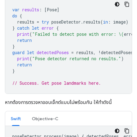
var
results
:
[
Pose
]
do
{
results
=
try
poseDetector
.
results
(
in
:
image
)
}
catch
let
error
{
print
(
"Failed to detect pose with error: 
\(
error
return
}
guard
let
detectedPoses
=
results
,
!
detectedPoses
.
print
(
"Pose detector returned no results."
)
return
}
// Success. Get pose landmarks here.
หากต้องการตรวจหาออบเจ็กต์แบบไม่พร้อมกัน ให้ทำดังนี้
Swift
Objective-C
poseDetector
.
process
(
image
)
{
detectedPoses
,
error