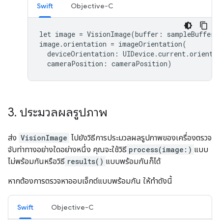
Swift
Objective-C
let
image
=
VisionImage
(
buffer
:
sampleBuffer
)
image
.
orientation
=
imageOrientation
(
deviceOrientation
:
UIDevice
.
current
.
orienta
cameraPosition
:
cameraPosition
)
3
.
ประมวลผลรูปภาพ
ส่ง
VisionImage
ไปยังวิธีการประมวลผลรูปภาพของเครื่องตรวจ
จับท่าทางอย่างใดอย่างหนึ่ง คุณจะใช้วิธี
process(image:)
แบบ
ไม่พร้อมกันหรือวิธี
results()
แบบพร้อมกันก็ได้
หากต้องการตรวจหาออบเจ็กต์แบบพร้อมกัน ให้ทำดังนี้
Swift
Objective-C