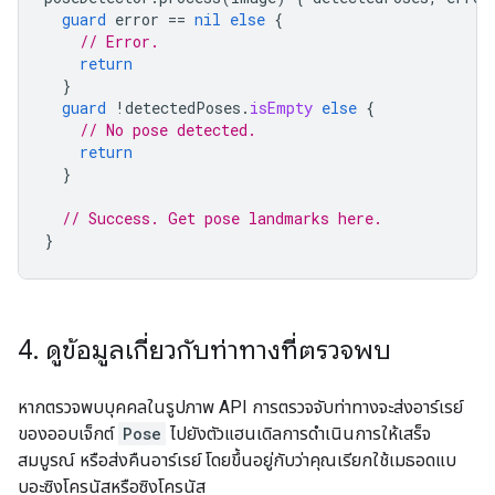
guard
error
==
nil
else
{
// Error.
return
}
guard
!
detectedPoses
.
isEmpty
else
{
// No pose detected.
return
}
// Success. Get pose landmarks here.
}
4
.
ดูข้อมูลเกี่ยวกับท่าทางที่ตรวจพบ
หากตรวจพบบุคคลในรูปภาพ API การตรวจจับท่าทางจะส่งอาร์เรย์
ของออบเจ็กต์
Pose
ไปยังตัวแฮนเดิลการดำเนินการให้เสร็จ
สมบูรณ์ หรือส่งคืนอาร์เรย์ โดยขึ้นอยู่กับว่าคุณเรียกใช้เมธอดแบ
บอะซิงโครนัสหรือซิงโครนัส