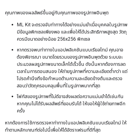
คุณภาพของผลลัพธ์ขึ้นอยู่กับคุณภาพของรูปภาพอินพุต
ML Kit จะตรวจจับท่าทางได้อย่างแม่นยำเมื่อบุคคลในรูปภาพ
มีข้อมูลพิกเซลเพียงพอ และเพื่อให้ได้ประสิทธิภาพสูงสุด วัตถุ
ควรมีขนาดอย่างน้อย 256x256 พิกเซล
หากตรวจพบท่าทางในแอปพลิเคชันแบบเรียลไทม์ คุณอาจ
ต้องพิจารณา ขนาดโดยรวมของรูปภาพอินพุตด้วย ระบบจะ
ประมวลผลรูปภาพขนาดเล็กได้เร็วขึ้น ดังนั้นหากต้องการลด
เวลาในการตอบสนอง ให้ถ่ายรูปภาพที่ความละเอียดต่ำกว่า แต่
โปรดคำนึงถึงข้อกำหนดด้านความละเอียดข้างต้นและตรวจ
สอบว่าวัตถุครอบคลุมพื้นที่ในรูปภาพมากที่สุด
โฟกัสของรูปภาพที่ไม่ดีอาจส่งผลต่อความแม่นยำได้เช่นกัน
หากคุณไม่ได้รับผลลัพธ์ที่ยอมรับได้ ให้ขอให้ผู้ใช้ถ่ายภาพอีก
ครั้ง
หากต้องการใช้การตรวจหาท่าทางในแอปพลิเคชันแบบเรียลไทม์ ให้
ทำตามหลักเกณฑ์ต่อไปนี้เพื่อให้ได้อัตราเฟรมที่ดีที่สุด