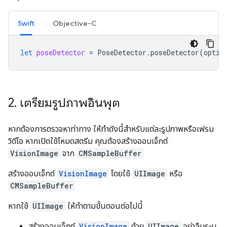
Swift
Objective-C
let
poseDetector
=
PoseDetector
.
poseDetector
(
optio
2
.
เตรียมรูปภาพอินพุต
หากต้องการตรวจหาท่าทาง ให้ทำดังนี้สำหรับแต่ละรูปภาพหรือเฟรม
วิดีโอ หากเปิดใช้โหมดสตรีม คุณต้องสร้างออบเจ็กต์
VisionImage
จาก
CMSampleBuffer
สร้างออบเจ็กต์
VisionImage
โดยใช้
UIImage
หรือ
CMSampleBuffer
หากใช้
UIImage
ให้ทำตามขั้นตอนต่อไปนี้
สร้างออบเจ็กต์
VisionImage
ด้วย
UIImage
อย่าลืมระบุ