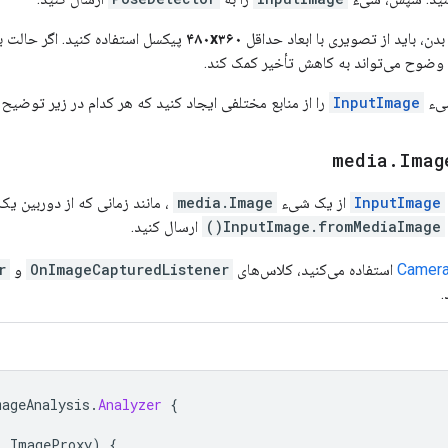
ن، باید از تصویری با ابعاد حداقل
۴۸۰x۳۶۰
پیکسل استفاده کنید. اگر حالت 
ل وضوح می‌تواند به کاهش تأخیر کمک کند.
شیء
InputImage
را از منابع مختلفی ایجاد کنید که هر کدام در زیر توضیح د
media
.
Imag
InputImage
از یک شیء
media.Image
، مانند زمانی که از دوربین 
InputImage.fromMediaImage()
ارسال کنید.
Camer
استفاده می‌کنید، کلاس‌های
OnImageCapturedListener
و
r
.
mageAnalysis
.
Analyzer
{
:
ImageProxy
)
{