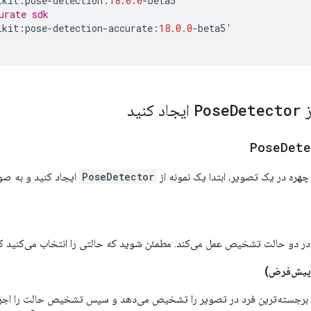
lkit
:
pose
-
detection
:
18.0.0
-
beta5
'
urate sdk
lkit
:
pose
-
detection
-
accurate
:
18.0.0
-
beta5
'
ز
Detector
Pose
ایجاد کنید
Pose
Dete
ره در یک تصویر، ابتدا یک نمونه از
PoseDetector
ایجاد کنید و به صو
ر دو حالت تشخیص عمل می‌کند. مطمئن شوید که حالتی را انتخاب می‌کنید که 
یش‌فرض)
ا برجسته‌ترین فرد در تصویر را تشخیص می‌دهد و سپس تشخیص حالت را اجرا