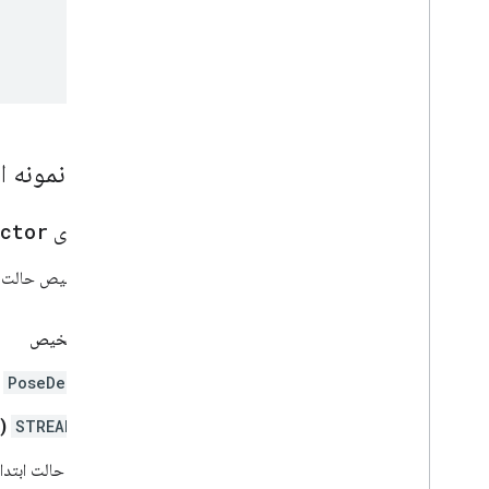
شرایط و حریم خصوصی
افشای داده های اندروید
افشای اطلاعات i
OS
۱
.
یک نمونه ا
گزینه‌های
ctor
برای تشخیص حالت چه
حالت تشخیص
PoseDetector
د
STREAM_MODE
(پ
آشکارساز حالت ابتد