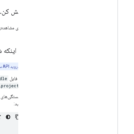
اسکنر اسناد
امتحانش کن
.
اسکن بارکد
برچسب گذاری تصویر
برای مشاهده‌ی نح
تشخیص و ردیابی اشیاء
تشخیص جوهر دیجیتال
مدل های سفارشی
قبل از اینکه
زبان طبیعی
شناسایی زبان
این API به اندروید API سطح ۲۳ یا بالاتر نیاز دارد. مطمئن شوید که فایل ساخت برنامه شما از مقدار
ترجمه
در فایل
dle
پاسخ هوشمند
lprojects
استخراج موجودیت (بتا)
وابستگی‌های کتابخانه‌های اندروید 
نکات
کنید:
مدل مسیرهای نصب در اندروید
حجم بسته برنامه اندروید را کاهش دهید
کلفون