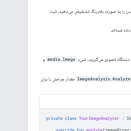
بدن را به صورت بلادرنگ تشخیص می‌دهید، ثبت
اده شده‌اند.
یک دستگاه تصویر می‌گیرید، شیء
media.Image
و
ImageAnalysis.Analyze
مقدار چرخش را برای
private
class
YourImageAnalyzer
:
I
override
fun
analyze
(
imageProxy