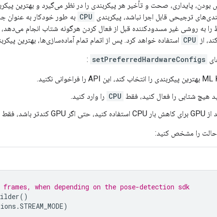
دسترس بودن، پایداری، صحت و تأخیر هر پیکربندی را در نظر می‌گیرد و بهترین پیکر
ندی‌های ترجیحی قابل اجرا نباشد، پیکربندی
CPU
ط را به روشی غیر مسدودکننده قبل از فعال کردن هرگونه شتاب انجام می‌دهد، بنا
ند، از
CPU
استفاده خواهد کرد. پس از اتمام تمام آماده‌سازی‌ها، بهترین پیکر
های
setPreferredHardwareConfigs
:
ید هیچ شتابی را فعال کنید، فقط
CPU
را وارد کنید.
GPU کندتر باشد، فقط
 حالت را مشخص کنید:
 frames, when depending on the pose-detection sdk
ilder
()
tions
.
STREAM_MODE
)