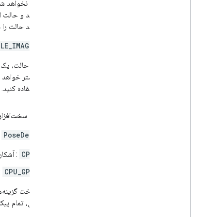
فرد انجام نخواهد شد
ردیابی کند و حالت او
می‌خواهید حالت را
GLE_IMAGE_MODE
آشکارساز حالت، یک
تأخیر بیشتر خواهد 
حالت استفاده کنید.
پیکربندی سخت‌افزار
PoseDetector
ا
CPU
: آشکارساز
CPU_GPU
: 
هنگام ساخت گزینه‌های 
پیش‌فرض، تمام پیکر