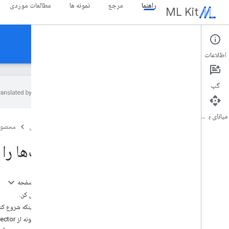
راهنما
مرجع
نمونه ها
مطالعات موردی
ML Kit
راهنما
اطلاعات
گپ
میانای برنامه‌سازی کاربردی
نمای کلی
صفحه اصلی
محصول
یادداشت های انتشار
مسائل شناخته شده
ژست‌ها را با ML Kit در اندروید شناسا
برنامه دسترسی زودهنگام
مهاجرت از کیت ML برای Firebase
مهاجرت از Mobile Vision
در این صفحه
امتحانش کن.
Gen
AI
قبل از اینکه شروع کن
نمای کلی
۱. یک نمونه از PoseDetector ایجاد کنید
خلاصه سازی (بتا)