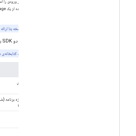
۲. تصویر ورودی را آماده کنید
تصحیح (بتا)
استفاده از یک media.Image
بازنویسی (بتا)
توضیحات تصویر (بتا)
تشخیص گفتار (آلفا)
این API در نسخه بتا ارائه می‌شود و تابع هیچ گونه SLA یا سیاست منسوخ شدن نیست. ممکن است تغییراتی در این API ایجاد شود که سازگاری با نسخه‌های قبلی را از بین ببرد.
سریع (بتا)
کیت ML دو SDK بهینه شده برای تشخیص ژست ارائه می‌دهد.
برنامه پیش‌نمایش توسعه‌دهندگان AICore
این API از یک کتابخانه‌ی همراه استفاده می‌کند که حجم برنامه‌ی شما را افزایش می‌دهد. برای اطلاعات بیشتر به
چشم انداز
تشخیص متن v2، تشخیص متن v2، تشخیص
نام SDK
متن v2
تشخیص چهره
پیاده‌سازی
تشخیص مش چهره (بتا)
تشخیص پوس (بتا)
نمای کلی
تأثیر اندازه برنامه (ش
دارایی‌ها)
Android
i
OS
عملکرد
گزینه های طبقه بندی ژست
تقسیم‌بندی سلفی (بتا)
تقسیم بندی موضوعی (بتا)