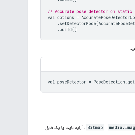
// Accurate pose detector on static 
val
options
=
AccuratePoseDetectorOp
.
setDetectorMode
(
AccuratePoseDe
.
build
()
ید:
val poseDetector = PoseDetection.ge
media.Ima
،
Bitmap
، آرایه بایت یا یک فایل