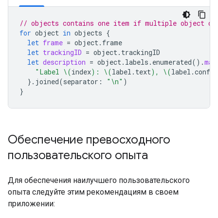
// objects contains one item if multiple object de
for
object
in
objects
{
let
frame
=
object
.
frame
let
trackingID
=
object
.
trackingID
let
description
=
object
.
labels
.
enumerated
().
map
"Label 
\(
index
)
: 
\(
label
.
text
)
, 
\(
label
.
confid
}.
joined
(
separator
:
"
\n
"
)
}
Обеспечение превосходного
пользовательского опыта
Для обеспечения наилучшего пользовательского
опыта следуйте этим рекомендациям в своем
приложении: