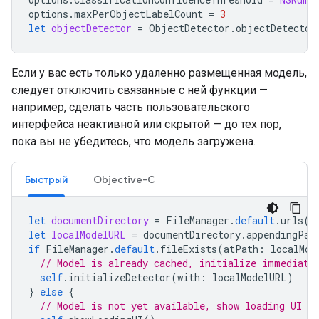
options
.
maxPerObjectLabelCount
=
3
let
objectDetector
=
ObjectDetector
.
objectDetector
Если у вас есть только удаленно размещенная модель,
следует отключить связанные с ней функции —
например, сделать часть пользовательского
интерфейса неактивной или скрытой — до тех пор,
пока вы не убедитесь, что модель загружена.
Быстрый
Objective-C
let
documentDirectory
=
FileManager
.
default
.
urls
(
f
let
localModelURL
=
documentDirectory
.
appendingPat
if
FileManager
.
default
.
fileExists
(
atPath
:
localMod
// Model is already cached, initialize immediate
self
.
initializeDetector
(
with
:
localModelURL
)
}
else
{
// Model is not yet available, show loading UI an