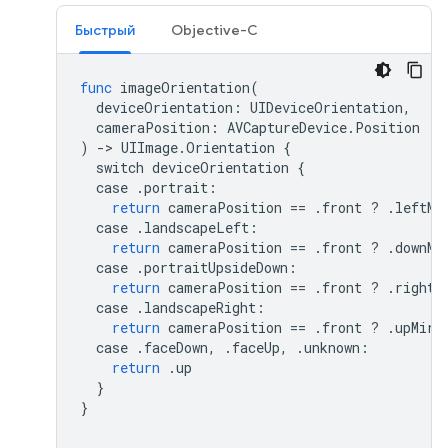
Быстрый
Objective-C
func
imageOrientation
(
deviceOrientation
:
UIDeviceOrientation
,
cameraPosition
:
AVCaptureDevice
.
Position
)
->
UIImage
.
Orientation
{
switch
deviceOrientation
{
case
.
portrait
:
return
cameraPosition
==
.
front
?
.
leftMi
case
.
landscapeLeft
:
return
cameraPosition
==
.
front
?
.
downMi
case
.
portraitUpsideDown
:
return
cameraPosition
==
.
front
?
.
rightM
case
.
landscapeRight
:
return
cameraPosition
==
.
front
?
.
upMirr
case
.
faceDown
,
.
faceUp
,
.
unknown
:
return
.
up
}
}