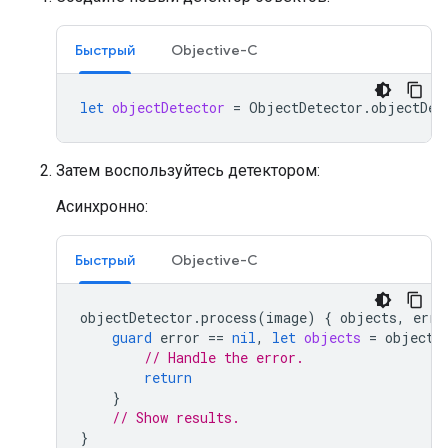
Быстрый
Objective-C
let
objectDetector
=
ObjectDetector
.
objectDet
Затем воспользуйтесь детектором:
Асинхронно:
Быстрый
Objective-C
objectDetector
.
process
(
image
)
{
objects
,
erro
guard
error
==
nil
,
let
objects
=
objects
// Handle the error.
return
}
// Show results.
}