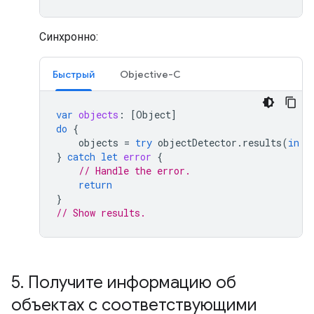
Синхронно:
Быстрый
Objective-C
var
objects
:
[
Object
]
do
{
objects
=
try
objectDetector
.
results
(
in
:
}
catch
let
error
{
// Handle the error.
return
}
// Show results.
5
.
Получите информацию об
объектах с соответствующими