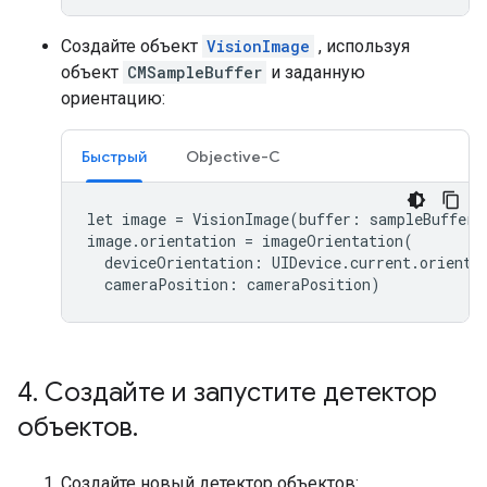
Создайте объект
VisionImage
, используя
объект
CMSampleBuffer
и заданную
ориентацию:
Быстрый
Objective-C
let
image
=
VisionImage
(
buffer
:
sampleBuffer
)
image
.
orientation
=
imageOrientation
(
deviceOrientation
:
UIDevice
.
current
.
orienta
cameraPosition
:
cameraPosition
)
4
.
Создайте и запустите детектор
объектов
.
Создайте новый детектор объектов: