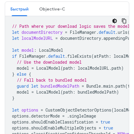
Быстрый
Objective-C
// Path where your download logic saves the model
let
documentDirectory
=
FileManager
.
default
.
urls
(
f
let
localModelURL
=
documentDirectory
.
appendingPat
let
model
:
LocalModel
if
FileManager
.
default
.
fileExists
(
atPath
:
localMod
// Use the downloaded model
model
=
LocalModel
(
path
:
localModelURL
.
path
)
}
else
{
// Fall back to bundled model
guard
let
bundledModelPath
=
Bundle
.
main
.
path
(
fo
model
=
LocalModel
(
path
:
bundledModelPath
)
}
let
options
=
CustomObjectDetectorOptions
(
localMod
options
.
detectorMode
=
.
singleImage
options
.
shouldEnableClassification
=
true
options
.
shouldEnableMultipleObjects
=
true
options
.
classificationConfidenceThreshold
=
NSNumb