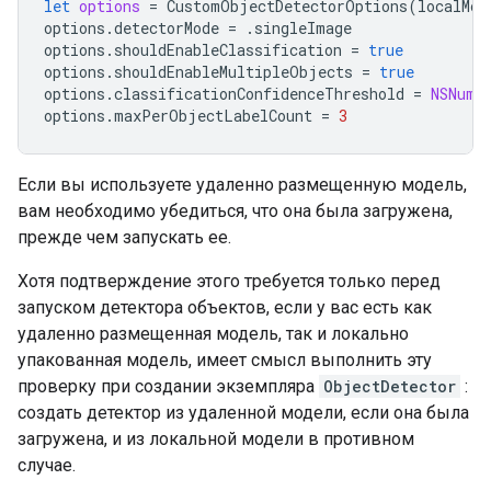
let
options
=
CustomObjectDetectorOptions
(
localMod
options
.
detectorMode
=
.
singleImage
options
.
shouldEnableClassification
=
true
options
.
shouldEnableMultipleObjects
=
true
options
.
classificationConfidenceThreshold
=
NSNumb
options
.
maxPerObjectLabelCount
=
3
Если вы используете удаленно размещенную модель,
вам необходимо убедиться, что она была загружена,
прежде чем запускать ее.
Хотя подтверждение этого требуется только перед
запуском детектора объектов, если у вас есть как
удаленно размещенная модель, так и локально
упакованная модель, имеет смысл выполнить эту
проверку при создании экземпляра
ObjectDetector
:
создать детектор из удаленной модели, если она была
загружена, и из локальной модели в противном
случае.