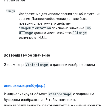
Параметры
image
Изображение для использования при обнаружении
зрения. Данное изображение должно быть
повернуто, поэтому его свойству
imageOrientation
.up
присвоено значение
.
UIImage
CGImage
должно иметь свойство
отличное от NULL.
Возвращаемое значение
Экземпляр
VisionImage
с данным изображением.
инициализация(буфер:)
Инициализирует объект
VisionImage
с заданным
буфером изображения. Чтобы повысить
производительность, рекомендуется минимизировать