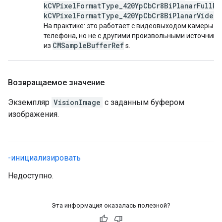
kCVPixelFormatType_420YpCbCr8BiPlanarFullRa
kCVPixelFormatType_420YpCbCr8BiPlanarVideo
На практике: это работает с видеовыходом камеры
телефона, но не с другими произвольными источника
CMSampleBufferRef
из
s.
Возвращаемое значение
Экземпляр
VisionImage
с заданным буфером
изображения.
-инициализировать
Недоступно.
Эта информация оказалась полезной?