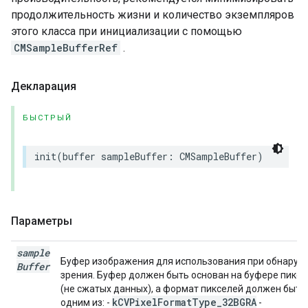
продолжительность жизни и количество экземпляров
этого класса при инициализации с помощью
CMSampleBufferRef
.
Декларация
БЫСТРЫЙ
init
(
buffer
sampleBuffer
:
CMSampleBuffer
)
Параметры
sample
Буфер изображения для использования при обнаруж
Buffer
зрения. Буфер должен быть основан на буфере пиксе
(не сжатых данных), а формат пикселей должен быть
kCVPixelFormatType_32BGRA
одним из: -
-