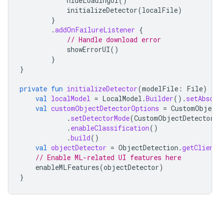
hideLoadingUI
()
initializeDetector
(
localFile
)
}
.
addOnFailureListener
{
// Handle download error
showErrorUI
()
}
}
private
fun
initializeDetector
(
modelFile
:
File
)
{
val
localModel
=
LocalModel
.
Builder
().
setAbsol
val
customObjectDetectorOptions
=
CustomObject
.
setDetectorMode
(
CustomObjectDetectorO
.
enableClassification
()
.
build
()
val
objectDetector
=
ObjectDetection
.
getClient
// Enable ML-related UI features here
enableMLFeatures
(
objectDetector
)
}