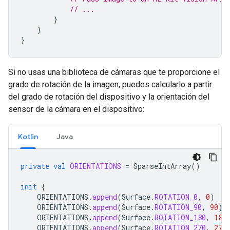
// ...
}
}
}
Si no usas una biblioteca de cámaras que te proporcione el
grado de rotación de la imagen, puedes calcularlo a partir
del grado de rotación del dispositivo y la orientación del
sensor de la cámara en el dispositivo:
Kotlin
Java
private
val
ORIENTATIONS
=
SparseIntArray
()
init
{
ORIENTATIONS
.
append
(
Surface
.
ROTATION_0
,
0
)
ORIENTATIONS
.
append
(
Surface
.
ROTATION_90
,
90
)
ORIENTATIONS
.
append
(
Surface
.
ROTATION_180
,
180
ORIENTATIONS
.
append
(
Surface
.
ROTATION_270
,
270