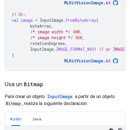
MLKitVisionImage
.
kt
// Or:
val
image
=
InputImage
.
fromByteArray
(
byteArray
,
/* image width */
480
,
/* image height */
360
,
rotationDegrees
,
InputImage
.
IMAGE_FORMAT_NV21
// or IMAGE_F
)
MLKitVisionImage
.
kt
Usa un
Bitmap
Para crear un objeto
InputImage
a partir de un objeto
Bitmap
, realiza la siguiente declaración:
Kotlin
Java