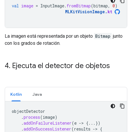
val
image
=
InputImage
.
fromBitmap
(
bitmap
,
0
)
MLKitVisionImage
.
kt
La imagen está representada por un objeto
Bitmap
junto
con los grados de rotación.
4
.
Ejecuta el detector de objetos
Kotlin
Java
objectDetector
.
process
(
image
)
.
addOnFailureListener
(
e
->
{...})
.
addOnSuccessListener
(
results
->
{