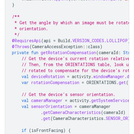
}
/**
 * Get the angle by which an image must be rotated
 * orientation.
 */
@RequiresApi
(
api
=
Build
.
VERSION_CODES
.
LOLLIPOP
)
@Throws
(
CameraAccessException
::
class
)
private
fun
getRotationCompensation
(
cameraId
:
Stri
// Get the device's current rotation relative 
// Then, from the ORIENTATIONS table, look up 
// rotated to compensate for the device's rota
val
deviceRotation
=
activity
.
windowManager
.
def
var
rotationCompensation
=
ORIENTATIONS
.
get
(
de
// Get the device's sensor orientation.
val
cameraManager
=
activity
.
getSystemService
(
val
sensorOrientation
=
cameraManager
.
getCameraCharacteristics
(
cameraId
)
.
get
(
CameraCharacteristics
.
SENSOR_ORIE
if
(
isFrontFacing
)
{