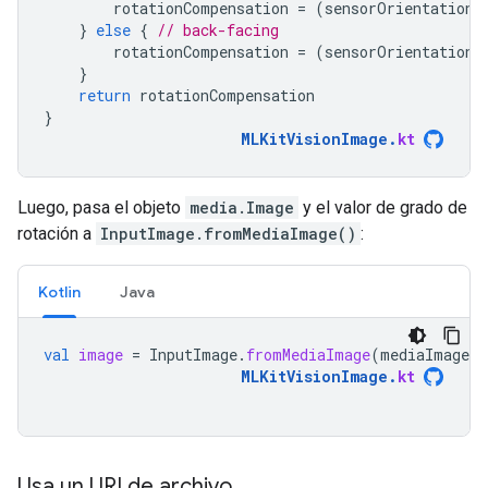
rotationCompensation
=
(
sensorOrientation
}
else
{
// back-facing
rotationCompensation
=
(
sensorOrientation
}
return
rotationCompensation
}
MLKitVisionImage
.
kt
Luego, pasa el objeto
media.Image
y el valor de grado de
rotación a
InputImage.fromMediaImage()
:
Kotlin
Java
val
image
=
InputImage
.
fromMediaImage
(
mediaImage
,
MLKitVisionImage
.
kt
Usa un URI de archivo