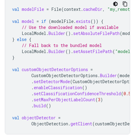
val
modelFile
=
File
(
context
.
cacheDir
,
"my_remote_
val
model
=
if
(
modelFile
.
exists
())
{
// Use the downloaded model if available
LocalModel
.
Builder
().
setAbsoluteFilePath
(
model
}
else
{
// Fall back to the bundled model
LocalModel
.
Builder
().
setAssetFilePath
(
"model.t
}
val
customObjectDetectorOptions
=
CustomObjectDetectorOptions
.
Builder
(
model
)
.
setDetectorMode
(
CustomObjectDetectorOptio
.
enableClassification
()
.
setClassificationConfidenceThreshold
(
0.5f
.
setMaxPerObjectLabelCount
(
3
)
.
build
()
val
objectDetector
=
ObjectDetection
.
getClient
(
customObjectDete