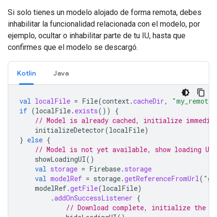
Si solo tienes un modelo alojado de forma remota, debes
inhabilitar la funcionalidad relacionada con el modelo, por
ejemplo, ocultar o inhabilitar parte de tu IU, hasta que
confirmes que el modelo se descargó.
Kotlin
Java
val
localFile
=
File
(
context
.
cacheDir
,
"my_remote_
if
(
localFile
.
exists
())
{
// Model is already cached, initialize immedia
initializeDetector
(
localFile
)
}
else
{
// Model is not yet available, show loading UI 
showLoadingUI
()
val
storage
=
Firebase
.
storage
val
modelRef
=
storage
.
getReferenceFromUrl
(
"gs
modelRef
.
getFile
(
localFile
)
.
addOnSuccessListener
{
// Download complete, initialize the d