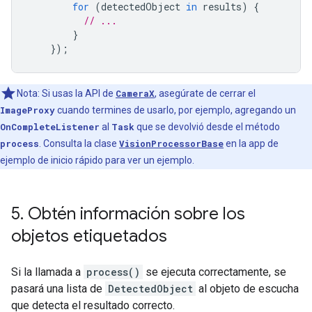
for
(
detectedObject
in
results
)
{
// ...
}
});
Nota: Si usas la API de
CameraX
, asegúrate de cerrar el
ImageProxy
cuando termines de usarlo, por ejemplo, agregando un
OnCompleteListener
al
Task
que se devolvió desde el método
process
. Consulta la clase
VisionProcessorBase
en la app de
ejemplo de inicio rápido para ver un ejemplo.
5
.
Obtén información sobre los
objetos etiquetados
Si la llamada a
process()
se ejecuta correctamente, se
pasará una lista de
DetectedObject
al objeto de escucha
que detecta el resultado correcto.