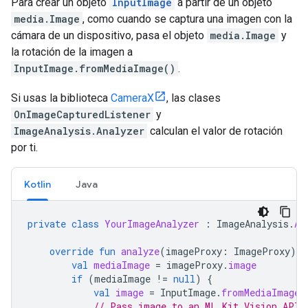
Para crear un objeto
InputImage
a partir de un objeto
media.Image
, como cuando se captura una imagen con la
cámara de un dispositivo, pasa el objeto
media.Image
y
la rotación de la imagen a
InputImage.fromMediaImage()
.
Si usas la biblioteca
CameraX
, las clases
OnImageCapturedListener
y
ImageAnalysis.Analyzer
calculan el valor de rotación
por ti.
Kotlin
Java
private
class
YourImageAnalyzer
:
ImageAnalysis
.
An
override
fun
analyze
(
imageProxy
:
ImageProxy
)
{
val
mediaImage
=
imageProxy
.
image
if
(
mediaImage
!=
null
)
{
val
image
=
InputImage
.
fromMediaImage
(
// Pass image to an ML Kit Vision API