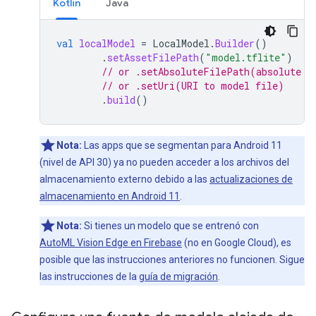
Kotlin
Java
val
localModel
=
LocalModel
.
Builder
()
.
setAssetFilePath
(
"model.tflite"
)
// or .setAbsoluteFilePath(absolute p
// or .setUri(URI to model file)
.
build
()
Nota:
Las apps que se segmentan para Android 11
(nivel de API 30) ya no pueden acceder a los archivos del
almacenamiento externo debido a las
actualizaciones de
almacenamiento en Android 11
.
Nota:
Si tienes un modelo que se entrenó con
AutoML Vision Edge en Firebase
(no en Google Cloud), es
posible que las instrucciones anteriores no funcionen. Sigue
las instrucciones de la
guía de migración
.