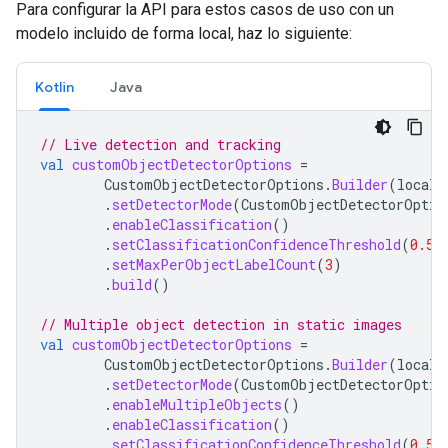
Para configurar la API para estos casos de uso con un
modelo incluido de forma local, haz lo siguiente:
Kotlin
Java
// Live detection and tracking
val
customObjectDetectorOptions
=
CustomObjectDetectorOptions
.
Builder
(
localM
.
setDetectorMode
(
CustomObjectDetectorOptio
.
enableClassification
()
.
setClassificationConfidenceThreshold
(
0.5f
.
setMaxPerObjectLabelCount
(
3
)
.
build
()
// Multiple object detection in static images
val
customObjectDetectorOptions
=
CustomObjectDetectorOptions
.
Builder
(
localM
.
setDetectorMode
(
CustomObjectDetectorOptio
.
enableMultipleObjects
()
.
enableClassification
()
.
setClassificationConfidenceThreshold
(
0.5f