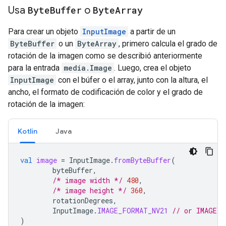
Usa
Byte
Buffer
o
Byte
Array
Para crear un objeto
InputImage
a partir de un
ByteBuffer
o un
ByteArray
, primero calcula el grado de
rotación de la imagen como se describió anteriormente
para la entrada
media.Image
. Luego, crea el objeto
InputImage
con el búfer o el array, junto con la altura, el
ancho, el formato de codificación de color y el grado de
rotación de la imagen:
Kotlin
Java
val
image
=
InputImage
.
fromByteBuffer
(
byteBuffer
,
/* image width */
480
,
/* image height */
360
,
rotationDegrees
,
InputImage
.
IMAGE_FORMAT_NV21
// or IMAGE_F
)