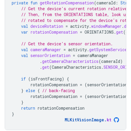
private
fun
getRotationCompensation
(
cameraId
:
Stri
// Get the device's current rotation relative 
// Then, from the ORIENTATIONS table, look up 
// rotated to compensate for the device's rota
val
deviceRotation
=
activity
.
windowManager
.
def
var
rotationCompensation
=
ORIENTATIONS
.
get
(
de
// Get the device's sensor orientation.
val
cameraManager
=
activity
.
getSystemService
(
val
sensorOrientation
=
cameraManager
.
getCameraCharacteristics
(
cameraId
)
.
get
(
CameraCharacteristics
.
SENSOR_ORIE
if
(
isFrontFacing
)
{
rotationCompensation
=
(
sensorOrientation
}
else
{
// back-facing
rotationCompensation
=
(
sensorOrientation
}
return
rotationCompensation
}
MLKitVisionImage
.
kt