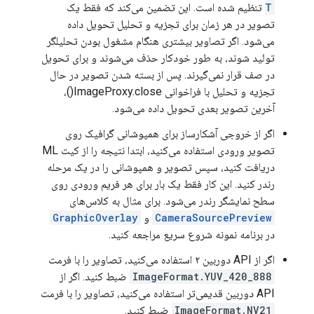
T
تنظیم شده است. این تضمین می‌کند که فقط یک
تصویر در هر زمان برای تجزیه و تحلیل تحویل داده
می‌شود. اگر تصاویر بیشتری هنگام مشغول بودن تحلیلگر
تولید شوند، به طور خودکار حذف می‌شوند و برای تحویل
در صف قرار نمی‌گیرند. پس از بسته شدن تصویر در حال
تجزیه و تحلیل با فراخوانی ImageProxy.close()،
آخرین تصویر بعدی تحویل داده می‌شود.
اگر از خروجی آشکارساز برای همپوشانی گرافیک روی
تصویر ورودی استفاده می‌کنید، ابتدا نتیجه را از کیت ML
دریافت کنید، سپس تصویر و همپوشانی را در یک مرحله
رندر کنید. این کار فقط یک بار برای هر فریم ورودی روی
سطح نمایشگر رندر می‌شود. برای مثال به کلاس‌های
CameraSourcePreview
و
GraphicOverlay
در برنامه نمونه شروع سریع مراجعه کنید.
اگر از API دوربین ۲ استفاده می‌کنید، تصاویر را با فرمت
ImageFormat.YUV_420_888
ضبط کنید. اگر از
API دوربین قدیمی‌تر استفاده می‌کنید، تصاویر را با فرمت
ImageFormat.NV21
ضبط کنید.