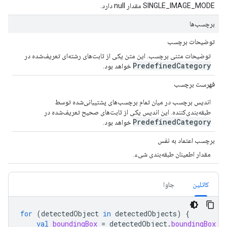
SINGLE_IMAGE_MODE مقدار null دارد.
برچسب‌ها
توضیحات برچسب
توضیحات متنی برچسب. این متن یکی از ثابت‌های رشته‌ای تعریف‌شده در
Predefined
Category
خواهد بود.
فهرست برچسب
اندیس برچسب در میان تمام برچسب‌های پشتیبانی‌شده توسط
طبقه‌بندی‌کننده. این اندیس یکی از ثابت‌های صحیح تعریف‌شده در
Predefined
Category
خواهد بود.
برچسب اعتماد به نفس
مقدار اطمینان طبقه‌بندی شیء.
کاتلین
جاوا
for
(
detectedObject
in
detectedObjects
)
{
val
boundingBox
=
detectedObject
.
boundingBox