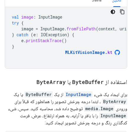
کاتلین
Java
val
image
:
InputImage
try
{
image
=
InputImage
.
fromFilePath
(
context
,
uri
)
}
catch
(
e
:
IOException
)
{
e
.
printStackTrace
()
}
MLKitVisionImage
.
kt
استفاده از
Buffer
Byte
یا
Array
Byte
برای ایجاد یک شیء
InputImage
از یک
ByteBuffer
یا یک
ByteArray
، ابتدا درجه چرخش تصویر را همانطور که قبلاً برای
ورودی
media.Image
توضیح داده شد، محاسبه کنید. سپس، شیء
InputImage
را با بافر یا آرایه، به همراه ارتفاع، عرض، فرمت
کدگذاری رنگ و درجه چرخش تصویر ایجاد کنید: