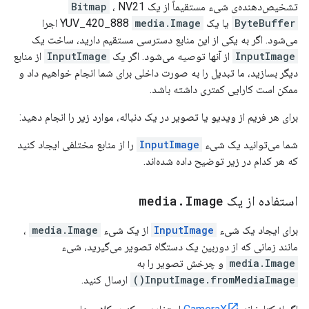
تشخیص‌دهنده‌ی شیء مستقیماً از یک
، NV21
Bitmap
ByteBuffer
یا یک YUV_420_888
media.Image
اجرا
می‌شود. اگر به یکی از این منابع دسترسی مستقیم دارید، ساخت یک
InputImage
از آنها توصیه می‌شود. اگر یک
InputImage
از منابع
دیگر بسازید، ما تبدیل را به صورت داخلی برای شما انجام خواهیم داد و
ممکن است کارایی کمتری داشته باشد.
برای هر فریم از ویدیو یا تصویر در یک دنباله، موارد زیر را انجام دهید:
شما می‌توانید یک شیء
InputImage
را از منابع مختلفی ایجاد کنید
که هر کدام در زیر توضیح داده شده‌اند.
استفاده از یک
Image
.
media
برای ایجاد یک شیء
InputImage
از یک شیء
media.Image
،
مانند زمانی که از دوربین یک دستگاه تصویر می‌گیرید، شیء
media.Image
و چرخش تصویر را به
InputImage.fromMediaImage()
ارسال کنید.