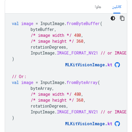
کاتلین
جاوا
val
image
=
InputImage
.
fromByteBuffer
(
byteBuffer
,
/* image width */
480
,
/* image height */
360
,
rotationDegrees
,
InputImage
.
IMAGE_FORMAT_NV21
// or IMAGE_F
)
MLKitVisionImage
.
kt
// Or:
val
image
=
InputImage
.
fromByteArray
(
byteArray
,
/* image width */
480
,
/* image height */
360
,
rotationDegrees
,
InputImage
.
IMAGE_FORMAT_NV21
// or IMAGE_F
)
MLKitVisionImage
.
kt