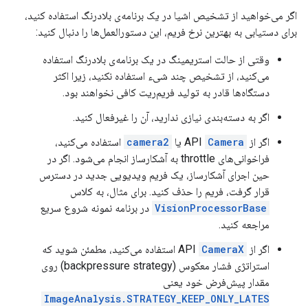
اگر می‌خواهید از تشخیص اشیا در یک برنامه‌ی بلادرنگ استفاده کنید،
برای دستیابی به بهترین نرخ فریم، این دستورالعمل‌ها را دنبال کنید:
وقتی از حالت استریمینگ در یک برنامه‌ی بلادرنگ استفاده
می‌کنید، از تشخیص چند شیء استفاده نکنید، زیرا اکثر
دستگاه‌ها قادر به تولید فریم‌ریت کافی نخواهند بود.
اگر به دسته‌بندی نیازی ندارید، آن را غیرفعال کنید.
اگر از API
Camera
یا
camera2
استفاده می‌کنید،
فراخوانی‌های throttle به آشکارساز انجام می‌شود. اگر در
حین اجرای آشکارساز، یک فریم ویدیویی جدید در دسترس
قرار گرفت، فریم را حذف کنید. برای مثال، به کلاس
VisionProcessorBase
در برنامه نمونه شروع سریع
مراجعه کنید.
اگر از API
CameraX
استفاده می‌کنید، مطمئن شوید که
استراتژی فشار معکوس (backpressure strategy) روی
مقدار پیش‌فرض خود یعنی
ImageAnalysis.STRATEGY_KEEP_ONLY_LATES