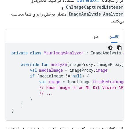
اگر از کتابخانه
CameraX
استفاده می‌کنید، کلاس‌های
OnImageCapturedListener
و
ImageAnalysis.Analyzer
مقدار چرخش را برای شما محاسبه
می‌کنند.
کاتلین
جاوا
private
class
YourImageAnalyzer
:
ImageAnalysis
.
An
override
fun
analyze
(
imageProxy
:
ImageProxy
)
{
val
mediaImage
=
imageProxy
.
image
if
(
mediaImage
!=
null
)
{
val
image
=
InputImage
.
fromMediaImage
(
// Pass image to an ML Kit Vision API
// ...
}
}
}
اگر از کتابخانه دوربینی که درجه چرخش تصویر را به شما بدهد استفاده