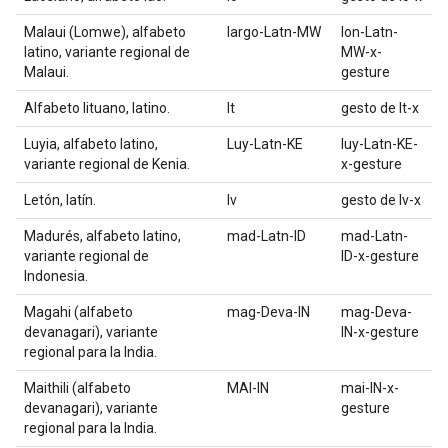
Malaui (Lomwe), alfabeto
largo-Latn-MW
lon-Latn-
latino, variante regional de
MW-x-
Malaui.
gesture
Alfabeto lituano, latino.
lt
gesto de lt-x
Luyia, alfabeto latino,
Luy-Latn-KE
luy-Latn-KE-
variante regional de Kenia.
x-gesture
Letón, latín.
lv
gesto de lv-x
Madurés, alfabeto latino,
mad-Latn-ID
mad-Latn-
variante regional de
ID-x-gesture
Indonesia.
Magahi (alfabeto
mag-Deva-IN
mag-Deva-
devanagari), variante
IN-x-gesture
regional para la India.
Maithili (alfabeto
MAI-IN
mai-IN-x-
devanagari), variante
gesture
regional para la India.