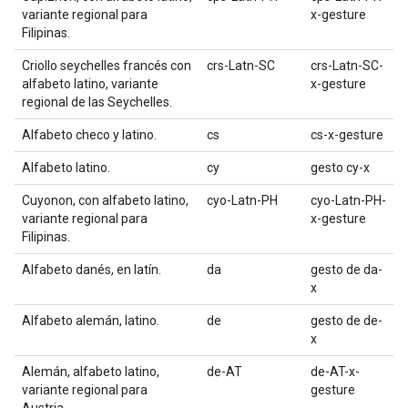
variante regional para
x-gesture
Filipinas.
Criollo seychelles francés con
crs-Latn-SC
crs-Latn-SC-
alfabeto latino, variante
x-gesture
regional de las Seychelles.
Alfabeto checo y latino.
cs
cs-x-gesture
Alfabeto latino.
cy
gesto cy-x
Cuyonon, con alfabeto latino,
cyo-Latn-PH
cyo-Latn-PH-
variante regional para
x-gesture
Filipinas.
Alfabeto danés, en latín.
da
gesto de da-
x
Alfabeto alemán, latino.
de
gesto de de-
x
Alemán, alfabeto latino,
de-AT
de-AT-x-
variante regional para
gesture