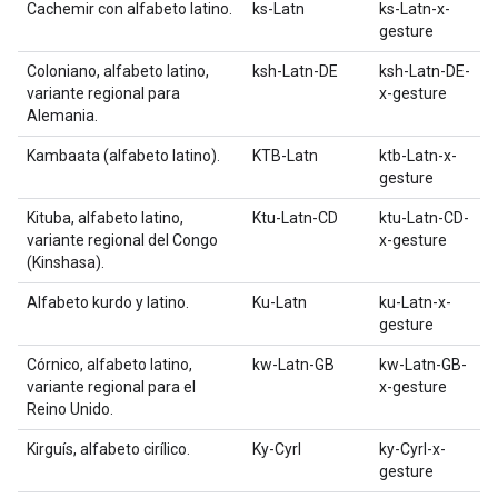
Cachemir con alfabeto latino.
ks-Latn
ks-Latn-x-
gesture
Coloniano, alfabeto latino,
ksh-Latn-DE
ksh-Latn-DE-
variante regional para
x-gesture
Alemania.
Kambaata (alfabeto latino).
KTB-Latn
ktb-Latn-x-
gesture
Kituba, alfabeto latino,
Ktu-Latn-CD
ktu-Latn-CD-
variante regional del Congo
x-gesture
(Kinshasa).
Alfabeto kurdo y latino.
Ku-Latn
ku-Latn-x-
gesture
Córnico, alfabeto latino,
kw-Latn-GB
kw-Latn-GB-
variante regional para el
x-gesture
Reino Unido.
Kirguís, alfabeto cirílico.
Ky-Cyrl
ky-Cyrl-x-
gesture