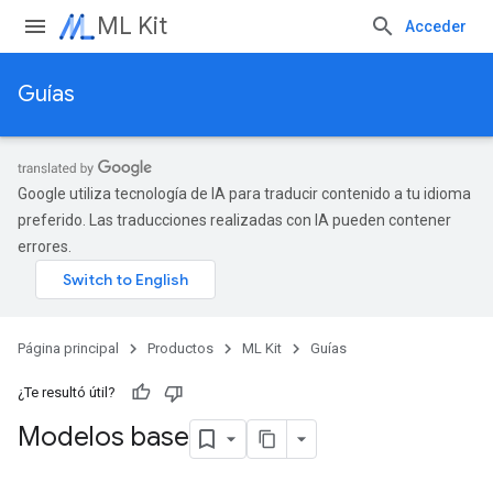
ML Kit
Acceder
Guías
Google utiliza tecnología de IA para traducir contenido a tu idioma
preferido. Las traducciones realizadas con IA pueden contener
errores.
Página principal
Productos
ML Kit
Guías
¿Te resultó útil?
Modelos base