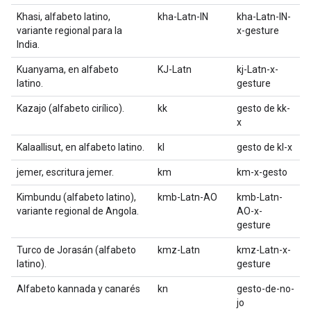
Khasi, alfabeto latino,
kha-Latn-IN
kha-Latn-IN-
variante regional para la
x-gesture
India.
Kuanyama, en alfabeto
KJ-Latn
kj-Latn-x-
latino.
gesture
Kazajo (alfabeto cirílico).
kk
gesto de kk-
x
Kalaallisut, en alfabeto latino.
kl
gesto de kl-x
jemer, escritura jemer.
km
km-x-gesto
Kimbundu (alfabeto latino),
kmb-Latn-AO
kmb-Latn-
variante regional de Angola.
AO-x-
gesture
Turco de Jorasán (alfabeto
kmz-Latn
kmz-Latn-x-
latino).
gesture
Alfabeto kannada y canarés
kn
gesto-de-no-
jo