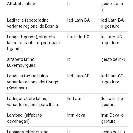
Alfabeto latino.
la
gesto-de-la-
x
Ladino, alfabeto latino,
lad-Latn-BA
lad-Latn-BA-
variante regional de Bosnia.
x-gesture
Lango (Uganda), alfabeto
Laj-Latn-UG
laj-Latn-UG-
latino, variante regional para
x-gesture
Uganda.
alfabeto latino,
lb
gesto de lb-x
Luxemburgués.
Lendu, alfabeto latino,
led-Latn-CD
led-Latn-CD-
variante regional del Congo
x-gesture
(Kinshasa).
Ladin, alfabeto latino,
lld-Latn-IT
lld-Latn-IT-x-
variante regional para Italia.
gesture
Lambadi (alfabeto
lmn-deva
lmn-Deva-x-
devanagari).
gesture
Laosiano, alfabeto lao.
lo
gesto de lo-x