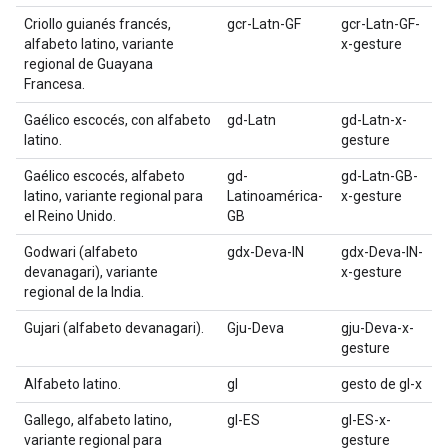
Criollo guianés francés,
gcr-Latn-GF
gcr-Latn-GF-
alfabeto latino, variante
x-gesture
regional de Guayana
Francesa.
Gaélico escocés, con alfabeto
gd-Latn
gd-Latn-x-
latino.
gesture
Gaélico escocés, alfabeto
gd-
gd-Latn-GB-
latino, variante regional para
Latinoamérica-
x-gesture
el Reino Unido.
GB
Godwari (alfabeto
gdx-Deva-IN
gdx-Deva-IN-
devanagari), variante
x-gesture
regional de la India.
Gujari (alfabeto devanagari).
Gju-Deva
gju-Deva-x-
gesture
Alfabeto latino.
gl
gesto de gl-x
Gallego, alfabeto latino,
gl-ES
gl-ES-x-
variante regional para
gesture