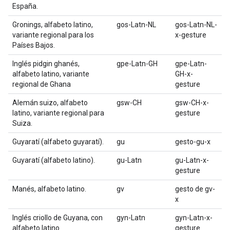
España.
Gronings, alfabeto latino,
gos-Latn-NL
gos-Latn-NL-
variante regional para los
x-gesture
Países Bajos.
Inglés pidgin ghanés,
gpe-Latn-GH
gpe-Latn-
alfabeto latino, variante
GH-x-
regional de Ghana
gesture
Alemán suizo, alfabeto
gsw-CH
gsw-CH-x-
latino, variante regional para
gesture
Suiza.
Guyaratí (alfabeto guyaratí).
gu
gesto-gu-x
Guyaratí (alfabeto latino).
gu-Latn
gu-Latn-x-
gesture
Manés, alfabeto latino.
gv
gesto de gv-
x
Inglés criollo de Guyana, con
gyn-Latn
gyn-Latn-x-
alfabeto latino.
gesture