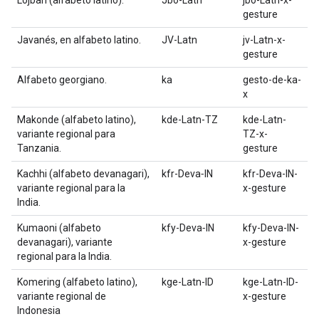
Lojban (alfabeto latino).
Jbo-Latn
jbo-Latn-x-
gesture
Javanés, en alfabeto latino.
JV-Latn
jv-Latn-x-
gesture
Alfabeto georgiano.
ka
gesto-de-ka-
x
Makonde (alfabeto latino),
kde-Latn-TZ
kde-Latn-
variante regional para
TZ-x-
Tanzania.
gesture
Kachhi (alfabeto devanagari),
kfr-Deva‐IN
kfr-Deva-IN-
variante regional para la
x-gesture
India.
Kumaoni (alfabeto
kfy-Deva‐IN
kfy-Deva-IN-
devanagari), variante
x-gesture
regional para la India.
Komering (alfabeto latino),
kge-Latn-ID
kge-Latn-ID-
variante regional de
x-gesture
Indonesia