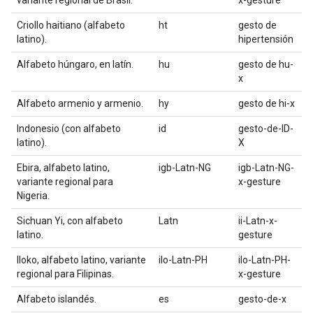
variante regional de Brasil.
x-gesture
Criollo haitiano (alfabeto
ht
gesto de
latino).
hipertensión
Alfabeto húngaro, en latín.
hu
gesto de hu-
x
Alfabeto armenio y armenio.
hy
gesto de hi-x
Indonesio (con alfabeto
id
gesto-de-ID-
latino).
X
Ebira, alfabeto latino,
igb-Latn-NG
igb-Latn-NG-
variante regional para
x-gesture
Nigeria.
Sichuan Yi, con alfabeto
Latn
ii-Latn-x-
latino.
gesture
Iloko, alfabeto latino, variante
ilo-Latn-PH
ilo-Latn-PH-
regional para Filipinas.
x-gesture
Alfabeto islandés.
es
gesto-de-x