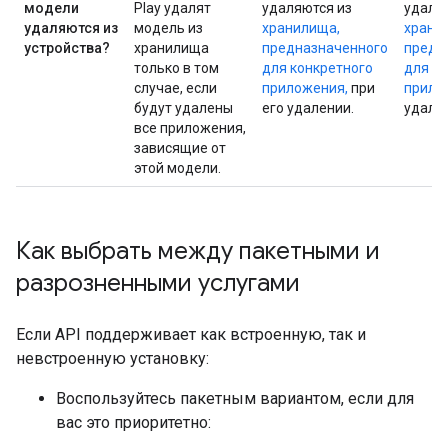
модели
Play удалят
удаляются из
удаля
удаляются из
модель из
хранилища,
храни
устройства?
хранилища
предназначенного
предн
только в том
для конкретного
для д
случае, если
приложения,
при
прило
будут удалены
его удалении.
удале
все приложения,
зависящие от
этой модели.
Как выбрать между пакетными и
разрозненными услугами
Если API поддерживает как встроенную, так и
невстроенную установку:
Воспользуйтесь пакетным вариантом, если для
вас это приоритетно: