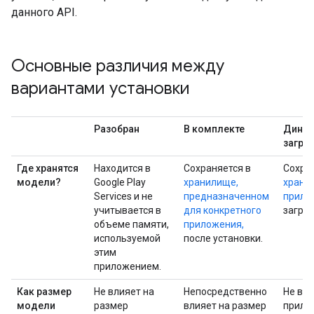
данного API.
Основные различия между
вариантами установки
Разобран
В комплекте
Динам
загру
Где хранятся
Находится в
Сохраняется в
Сохра
модели?
Google Play
хранилище,
храни
Services и не
предназначенном
прило
учитывается в
для конкретного
загруз
объеме памяти,
приложения,
используемой
после установки.
этим
приложением.
Как размер
Не влияет на
Непосредственно
Не вли
модели
размер
влияет на размер
прило