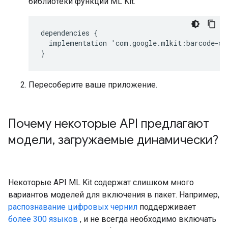
библиотеки функций ML Kit.
dependencies
{
implementation
'
com
.
google
.
mlkit
:
barcode
-
sc
}
Пересоберите ваше приложение.
Почему некоторые API предлагают
модели
,
загружаемые динамически?
Некоторые API ML Kit содержат слишком много
вариантов моделей для включения в пакет. Например,
распознавание цифровых чернил
поддерживает
более 300 языков
, и не всегда необходимо включать