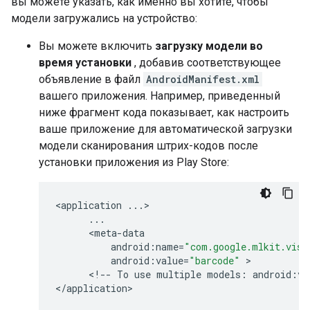
вы можете указать, как именно вы хотите, чтобы
модели загружались на устройство:
Вы можете включить
загрузку модели во
время установки
, добавив соответствующее
объявление в файл
AndroidManifest.xml
вашего приложения. Например, приведенный
ниже фрагмент кода показывает, как настроить
ваше приложение для автоматической загрузки
модели сканирования штрих-кодов после
установки приложения из Play Store:
<
application
...
>

...
      <
meta
-
data
android
:
name
=
"com.google.mlkit.visi
android
:
value
=
"barcode"
 >

      <
!
--
To
use
multiple
models
:
android
:
va
<
/
application