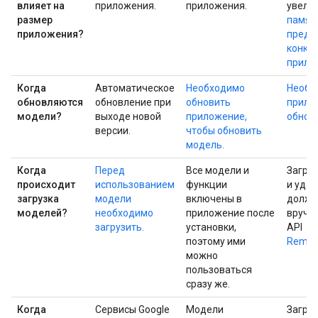
влияет на
приложения.
приложения.
увели
размер
памят
приложения?
предн
конкр
прило
Когда
Автоматическое
Необходимо
Необх
обновляются
обновление при
обновить
прило
модели?
выходе новой
приложение,
обнов
версии.
чтобы обновить
модель.
Когда
Перед
Все модели и
Загруз
происходит
использованием
функции
и уда
загрузка
модели
включены в
должн
моделей?
необходимо
приложение после
вручн
загрузить.
установки,
API
поэтому ими
Remot
можно
пользоваться
сразу же.
Когда
Сервисы Google
Модели
Загру