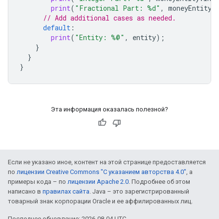
print
(
"Fractional Part: %d"
,
moneyEntity
.
// Add additional cases as needed.
default
:
print
(
"Entity: %@"
,
entity
);
}
}
}
Эта информация оказалась полезной?
Если не указано иное, контент на этой странице предоставляется
по
лицензии Creative Commons "С указанием авторства 4.0"
, а
примеры кода – по
лицензии Apache 2.0
. Подробнее об этом
написано в
правилах сайта
. Java – это зарегистрированный
товарный знак корпорации Oracle и ее аффилированных лиц.
Последнее обновление: 2026-08-04 UTC.