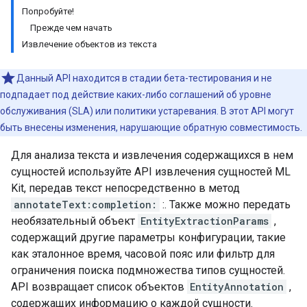
Попробуйте!
Прежде чем начать
Извлечение объектов из текста
Данный API находится в стадии бета-тестирования и не
подпадает под действие каких-либо соглашений об уровне
обслуживания (SLA) или политики устаревания. В этот API могут
быть внесены изменения, нарушающие обратную совместимость.
Для анализа текста и извлечения содержащихся в нем
сущностей используйте API извлечения сущностей ML
Kit, передав текст непосредственно в метод
annotateText:completion:
:. Также можно передать
необязательный объект
EntityExtractionParams
,
содержащий другие параметры конфигурации, такие
как эталонное время, часовой пояс или фильтр для
ограничения поиска подмножества типов сущностей.
API возвращает список объектов
EntityAnnotation
,
содержащих информацию о каждой сущности.