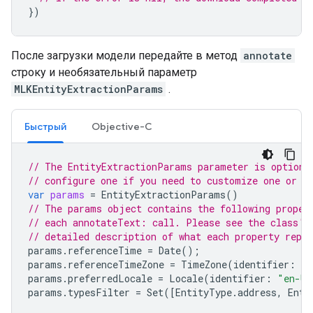
})
После загрузки модели передайте в метод
annotate
строку и необязательный параметр
MLKEntityExtractionParams
.
Быстрый
Objective-C
// The EntityExtractionParams parameter is optiona
// configure one if you need to customize one or m
var
params
=
EntityExtractionParams
()
// The params object contains the following proper
// each annotateText: call. Please see the class's
// detailed description of what each property repre
params
.
referenceTime
=
Date
();
params
.
referenceTimeZone
=
TimeZone
(
identifier
:
"
params
.
preferredLocale
=
Locale
(
identifier
:
"en-US
params
.
typesFilter
=
Set
([
EntityType
.
address
,
Enti