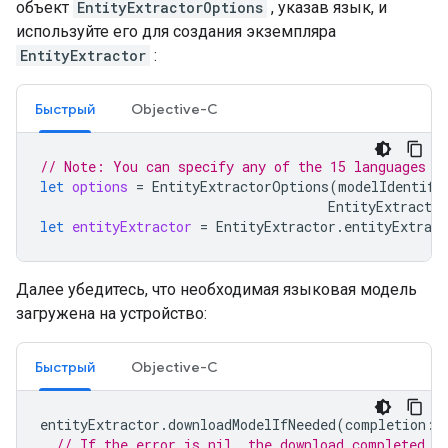
объект
EntityExtractorOptions
, указав язык, и
используйте его для создания экземпляра
EntityExtractor
:
Быстрый
Objective-C
// Note: You can specify any of the 15 languages e
let
options
=
EntityExtractorOptions
(
modelIdentifi
EntityExtractio
let
entityExtractor
=
EntityExtractor
.
entityExtract
Далее убедитесь, что необходимая языковая модель
загружена на устройство:
Быстрый
Objective-C
entityExtractor
.
downloadModelIfNeeded
(
completion
:
// If the error is nil, the download completed s