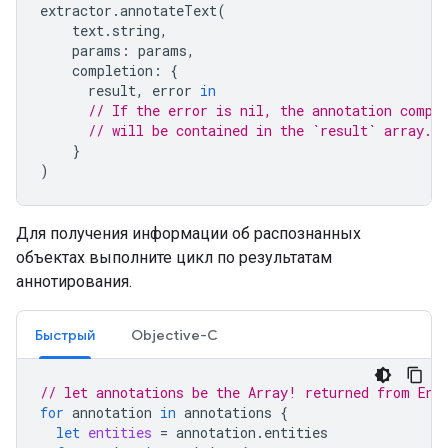
extractor
.
annotateText
(
text
.
string
,
params
:
params
,
completion
:
{
result
,
error
in
// If the error is nil, the annotation compl
// will be contained in the `result` array.
}
)
Для получения информации об распознанных
объектах выполните цикл по результатам
аннотирования.
Быстрый
Objective-C
// let annotations be the Array
! returned from Ent
for
annotation
in
annotations
{
let
entities
=
annotation
.
entities