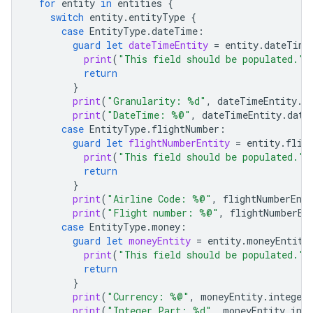
for
entity
in
entities
{
switch
entity
.
entityType
{
case
EntityType
.
dateTime
:
guard
let
dateTimeEntity
=
entity
.
dateTime
print
(
"This field should be populated."
)
return
}
print
(
"Granularity: %d"
,
dateTimeEntity
.
d
print
(
"DateTime: %@"
,
dateTimeEntity
.
date
case
EntityType
.
flightNumber
:
guard
let
flightNumberEntity
=
entity
.
flig
print
(
"This field should be populated."
)
return
}
print
(
"Airline Code: %@"
,
flightNumberEnti
print
(
"Flight number: %@"
,
flightNumberEn
case
EntityType
.
money
:
guard
let
moneyEntity
=
entity
.
moneyEntity
print
(
"This field should be populated."
)
return
}
print
(
"Currency: %@"
,
moneyEntity
.
integer
print
(
"Integer Part: %d"
,
moneyEntity
.
int