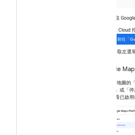
如要存取 Goo
在 Clou
前往「Go
選取左選
Google Ma
Google 地圖的
「啟用」
或「停
器，查看已啟用