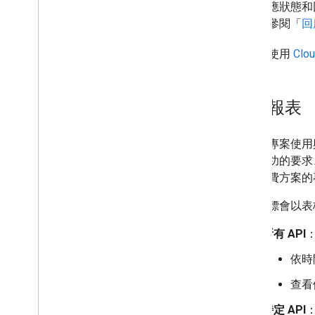
如需回應狀態和
中，請參閱「
回
您可以使用
Clo
用量報表
當您的專案使用與
包含成功的要求
遷移付費方案的
用量指標會以表格
所有 API
依時
查看
特定 API