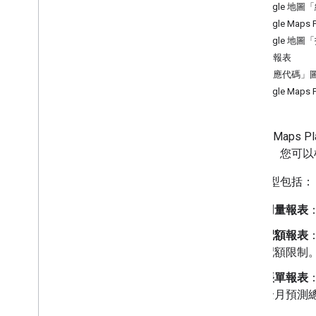
Google 地
Google Maps
Google 地
憑證報表
「回應代碼」
Google Map
Google Ma
單資訊。您可以根
報表類型包括：
用量報表
配額報表
配額限制
帳單報表
全月預測