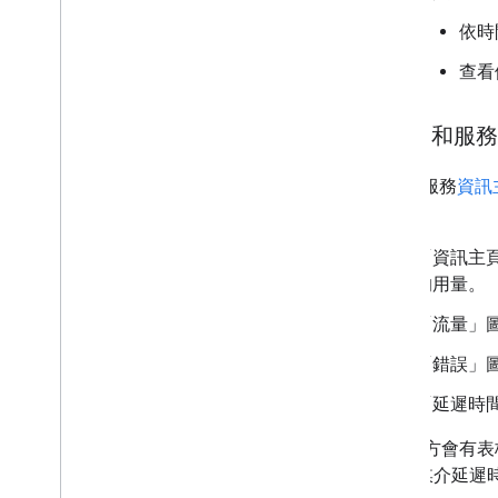
依時
查看
「API 和
API 和服務
資訊
總覽。
「資訊主
的用量。
「流量」
「錯誤」
「延遲時
圖表下方會有表
時間 (媒介延