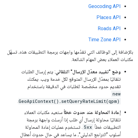
Geocoding API
Places API
Roads API
Time Zone API
بالإضافة إلى الوظائف التي تقدّمها واجهات برمجة التطبيقات هذه، تسهّل
مكتبات العملاء بعض المهام الشائعة.
وضع "تقييد معدّل الإرسال" التلقائي
: يتم إرسال الطلبات
تلقائيًا بمعدّل الإرسال المتوقع لكل خدمة ويب. يمكنك
تقديم حدود مخصّصة للطلبات في الدقيقة باستخدام
new
.
GeoApiContext().setQueryRateLimit(qpm)
إعادة المحاولة عند حدوث خطأ
ستعيد مكتبات العملاء
تلقائيًا محاولة إرسال أي طلب إذا أرسلت واجهة برمجة
التطبيقات خطأ
5xx
. تستخدِم عمليات إعادة المحاولة
أسلوب "التراجع الدليلي"، ما يساعد في حال حدوث أعطال