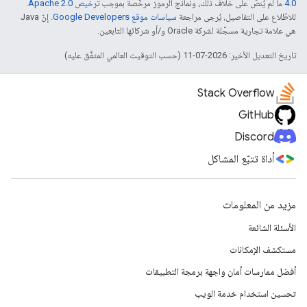
4.0‏
ما لم يُنصّ على خلاف ذلك، ونماذج الرموز مرخّصة بموجب
ترخيص Apache 2.0‏
.
للاطّلاع على التفاصيل، يُرجى مراجعة
سياسات موقع Google Developers‏
. إنّ Java
هي علامة تجارية مسجَّلة لشركة Oracle و/أو شركائها التابعين.
تاريخ التعديل الأخير: 2026-07-11 (حسب التوقيت العالمي المتفَّق عليه)
Stack Overflow
GitHub
Discord
أداة تتبّع المشاكل
مزيد من المعلومات
الأسئلة الشائعة
مستكشف الإمكانات
أفضل ممارسات أمان واجهة برمجة التطبيقات
تحسين استخدام خدمة الويب